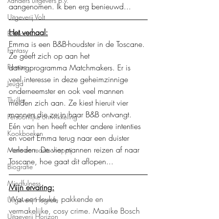
Xanders uitgevers b.v.
aangenomen. Ik ben erg benieuwd...
Uitgeverij Volt
Het verhaal:
Bookscout
Emma is een B&B-houdster in de Toscane. 
Fantasy
Ze geeft zich op aan het 
Roman
datingprogramma Matchmakers. Er is 
veel interesse in deze geheimzinnige 
Jeugd
onderneemster en ook veel mannen 
Thriller
melden zich aan. Ze kiest hieruit vier 
mannen die ze in haar B&B ontvangt. 
Persoonlijke ontwikkeling
Eén van hen heeft echter andere intenties 
Kookboeken
en voert Emma terug naar een duister 
verleden. De vier mannen reizen af naar 
Mens en maatschappij
Toscane, hoe gaat dit aflopen... 
Biografie
Mindfulness
Mijn ervaring:
Wat een leuke, pakkende en 
Uitgeverij Hogrefe
vermakelijke, cosy crime. Maaike Bosch 
Uitgeverij Horizon