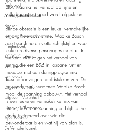
Feelgood
plot, waarna het verhaal op fijne en 
volledige wijze goed wordt afgesloten.
Managementboeken
Boekerij
Blinde obsessie is een leuke, vermakelijke 
en originele cosy crime. Maaike Bosch 
Uitgever Business Contact
heeft een fijne en vlotte schrijfstijl en weet 
Prentenboek
leuke en diverse personages mooi uit te 
KOBO Originals
werken. We volgen het verhaal van 
Emma die een B&B in Toscane runt en 
VBK Lab
meedoet met een datingprogramma. 
Loft Books
Tussendoor volgen hoofdstukken van 'De 
bewonderaar', waarmee Maaike Bosch 
Uitgeverij Lannoo
mooi de spanning opbouwt. Het verhaal 
Uitgeverij Melenhoff
is een leuke en vermakelijke mix van 
Uitgeverij Zilverspoor
humor, liefde en spanning en blijft tot het 
einde intrigerend over wie die 
April Books
bewonderaar is en wat hij van plan is.
De Verhalenfabriek