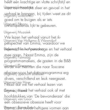
heeft een krachtige en vlotte schrijfstijl en 
Uitgeverij Lemniscaat
weet een heerlijke sfeer en gevoel in het 
verhaal te brengen, bij tijden weet ze dit 
Uitgeverij Luistereffect
goed om te buigen als er iets 
Uitgeverij Moon
onheilspellends lijkt te gebeuren.
Uitgeverij Mozaïek
We lezen het verhaal vanuit het ik-
Uitgeverij Van Holkema & Warendorf
perspectief van Emma, waardoor we 
helemaal in het personage en het verhaal 
Uitgeverij Nieuw Amsterdam
mee gaan. Naast Emma, zijn de 
Uitgeverij Palmslag
programmamakers, de gasten in de B&B 
Uitgeverij Ploegsma
en de vier mannen die naar Toscane 
afreizen voor het datingprogramma erg 
Uitgeverij Spectrum boeken
divers, verschillend en leuk neergezet. 
Uitgeverij ten Have
Naast dat we het verhaal lezen van 
Emma, wisselt het verhaal ook af met 
Uitgeverij Thema
hoofdstukken van 'De bewonderaar' die 
Uitgeverij van Goor
een obsessieve obsessie heeft voor 
Uitgeverij Sisters Press
Emma, die steeds heftigere vormen aan 