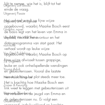
lijkt te nemen, wie het is, blijft tot het 
Uitgeverij Loft Books
einde de vraag.
Uitgeverij Passie
Het verhaal wordt op fijne wijze 
Uitgeverij SAGA Egmont
opgebouwd, waarbij Maaike Bosch eerst 
Graphic novel
de basis legt van het leven van Emma in 
de B&B voordat het avontuur en het 
Uitgeverij We Will Shoot
datingprogramma van start gaat. Het 
non-fictie
verhaal wordt op leuke wijze 
Van Driel Publishing
opgebouwd, waarbij Maaike Bosch op 
fijne wijze afwisselt tussen grappige, 
S2 Uitgevers
leuke en ook onheilspellende wendingen 
Young Adult
en gebeurtenissen. Vooral die laatste 
nemen richting het plot steeds meer toe. 
New Adult Romance
Het is krachtig hoe Maaike Bosch een 
Zomer & Keuning
link weet te leggen met gebeurtenissen uit 
Uitgeverij Zilverbron
het verleden en de jeugd van Emma en 
de gebeurtenissen nu. Er volgt een 
Gezondheid
spannend, indrukwekkend en krachtig 