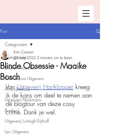
Post
Categorieën
Kim Coenen
Categorieën
22 aug 2025
2 minuten om te lezen
Blinde Obsessie - Maaike
Boeken recensies
Bosch
A.W. Bruna Uitgevers
Van 
Uitgeverij Hartklopper
 kreeg 
Ambo|Anthos
ik de kans om deel te nemen aan 
Uitgeverij Pelckmans
de blogtour van deze cosy 
Boekerij
crime. Dank je wel.  
Uitgeverij Luitingh-Sijthoff
Lev. Uitgevers