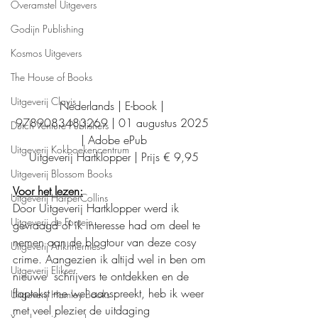
Overamstel Uitgevers
Godijn Publishing
Kosmos Uitgevers
The House of Books
Uitgeverij Clavis
Nederlands | E-book | 
9789083483269 | 01 augustus 2025 
Dutch Venture Publishers
| Adobe ePub
Uitgeverij Kokboekencentrum
Uitgeverij 
Hartklopper
 | Prijs € 9,95
Uitgeverij Blossom Books
Voor het lezen:
Uitgeverij HarperCollins
Door Uitgeverij Hartklopper werd ik 
Uitgeverij de Fontein
gevraagd of ik interesse had om deel te 
nemen aan de blogtour van deze cosy 
Uitgeverij Ankhhermes
crime. Aangezien ik altijd wel in ben om 
Uitgeverij Elikser
nieuwe  schrijvers te ontdekken en de 
flaptekst me wel aanspreekt, heb ik weer 
Uitgeverij Hamley Books
met veel plezier de uitdaging 