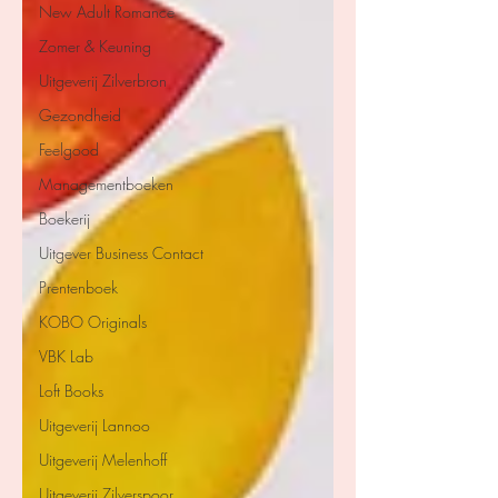
New Adult Romance
Zomer & Keuning
Uitgeverij Zilverbron
Gezondheid
Feelgood
Managementboeken
Boekerij
Uitgever Business Contact
Prentenboek
KOBO Originals
VBK Lab
Loft Books
Uitgeverij Lannoo
Uitgeverij Melenhoff
Uitgeverij Zilverspoor