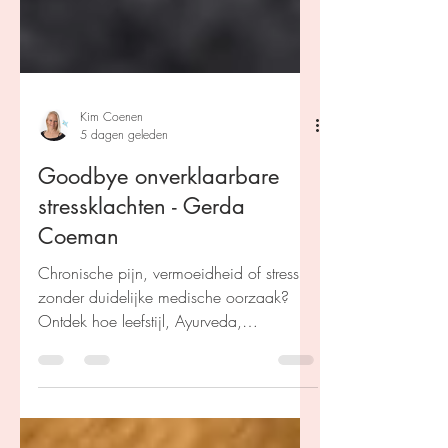
Kim Coenen
5 dagen geleden
Goodbye onverklaarbare
stressklachten - Gerda
Coeman
Chronische pijn, vermoeidheid of stress
zonder duidelijke medische oorzaak?
Ontdek hoe leefstijl, Ayurveda,
psychologie en zelfinzicht samen
bijdragen aan duurzaam herstel. Een
inspirerend boek vol inzichten en