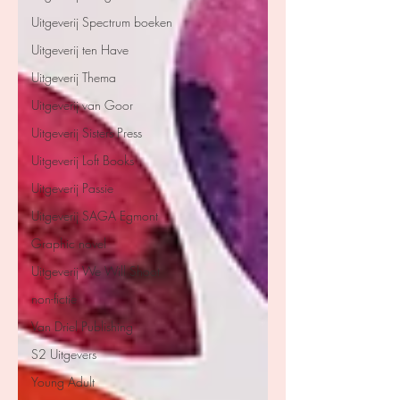
Uitgeverij Spectrum boeken
Uitgeverij ten Have
Uitgeverij Thema
Uitgeverij van Goor
Uitgeverij Sisters Press
Uitgeverij Loft Books
Uitgeverij Passie
Uitgeverij SAGA Egmont
Graphic novel
Uitgeverij We Will Shoot
non-fictie
Van Driel Publishing
S2 Uitgevers
Young Adult