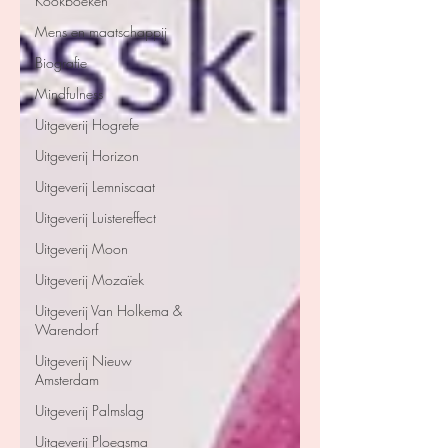
Kookboeken
Mens en maatschappij
Biografie
Mindfulness
Uitgeverij Hogrefe
Uitgeverij Horizon
Uitgeverij Lemniscaat
Uitgeverij Luistereffect
Uitgeverij Moon
Uitgeverij Mozaïek
Uitgeverij Van Holkema &
Warendorf
Uitgeverij Nieuw
Amsterdam
Uitgeverij Palmslag
Uitgeverij Ploegsma