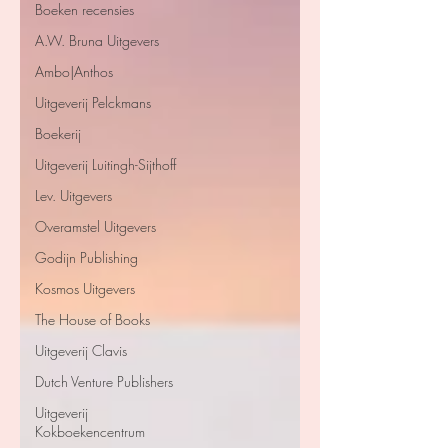
Boeken recensies
A.W. Bruna Uitgevers
Ambo|Anthos
Uitgeverij Pelckmans
Boekerij
Uitgeverij Luitingh-Sijthoff
Lev. Uitgevers
Overamstel Uitgevers
Godijn Publishing
Kosmos Uitgevers
The House of Books
Uitgeverij Clavis
Dutch Venture Publishers
Uitgeverij
Kokboekencentrum