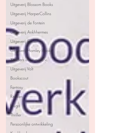
Uitgeverij Blossom Books
Uitgeverij HarperCollins
Uitgeverij de Fontein
Uitgeverij Ankhhermes
Uitgeverij Elikser
Uitgeverij Hamley Books
Xanders uitgevers b.v.
Uitgeverij Volt
Bookscout
Fantasy
Roman
Jeugd
Thriller
Persoonlijke ontwikkeling