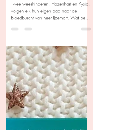
Kim Coenen
17 feb
Hazenhart - Henk Hardeman
Twee weeskinderen, Hazenhart en Kysia,
volgen elk hun eigen pad naar de
Bloedburcht van heer IJzerhart. Wat begint
als een legende en een vlucht, groeit uit
tot een gevaarlijk avontuur waarin blijkt
dat sommige verhalen angstaanjagend
echt zijn.