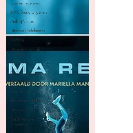
Boeken recensies
A.W. Bruna Uitgevers
Ambo|Anthos
Uitgeverij Pelckmans
Boekerij
Uitgeverij Luitingh-
Sijthoff
Lev. Uitgevers
Overamstel Uitgevers
Godijn Publishing
Kosmos Uitgevers
The House of Books
Uitgeverij Clavis
Dutch Venture
Publishers