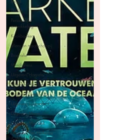
Jeugd
Thriller
Persoonlijke
ontwikkeling
Kookboeken
Mens en maatschappij
Biografie
Mindfulness
Uitgeverij Hogrefe
Uitgeverij Horizon
Uitgeverij Lemniscaat
Uitgeverij Luistereffect
Uitgeverij Moon
Uitgeverij Mozaïek
Uitgeverij Van Holkema
& Warendorf