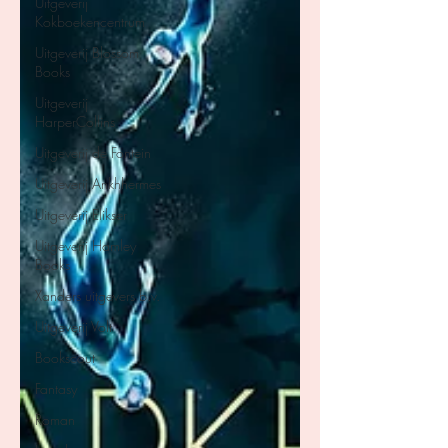
Uitgeverij
Kokboekencentrum
Uitgeverij Blossom
Books
Uitgeverij
HarperCollins
Uitgeverij de Fontein
Uitgeverij Ankhhermes
Uitgeverij Elikser
Uitgeverij Hamley
Books
Xanders uitgevers b.v.
Uitgeverij Volt
Bookscout
Fantasy
Roman