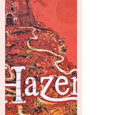
Prentenboek
KOBO Originals
VBK Lab
Loft Books
Uitgeverij Lannoo
Uitgeverij Melenhoff
Uitgeverij Zilverspoor
April Books
De Verhalenfabriek
Uitgeverij Cargo
Uitgeverij Prometheus
Uitgeverij Marmer
Uitgeverij Maven
Publishing
De Crime Compagnie