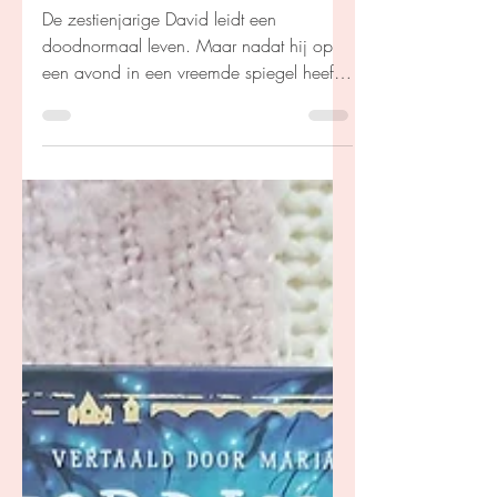
Kim Coenen
9 jan 2025
David David - Ben Blom
De zestienjarige David leidt een
doodnormaal leven. Maar nadat hij op
een avond in een vreemde spiegel heeft
gekeken, wordt hij ’s ochtends