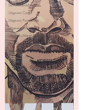
De Verhalenfabriek
Uitgeverij Cargo
Uitgeverij Prometheus
Uitgeverij Marmer
Uitgeverij Maven Publishing
De Crime Compagnie
Uitgeverij Kluitman