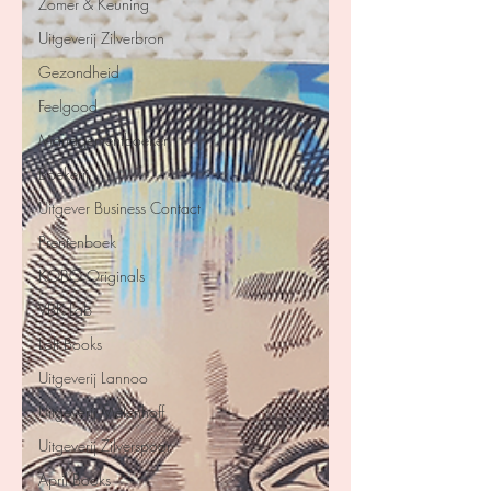
Zomer & Keuning
Uitgeverij Zilverbron
Gezondheid
Feelgood
Managementboeken
Boekerij
Uitgever Business Contact
Prentenboek
KOBO Originals
VBK Lab
Loft Books
Uitgeverij Lannoo
Uitgeverij Melenhoff
Uitgeverij Zilverspoor
April Books