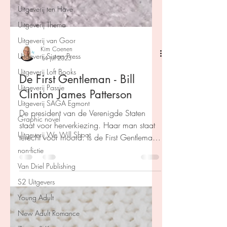
Uitgeverij ten Have
Uitgeverij Thema
Uitgeverij van Goor
Uitgeverij Sisters Press
Kim Coenen
Uitgeverij Loft Books
14 jul 2025
Uitgeverij Passie
De First Gentleman - Bill
Uitgeverij SAGA Egmont
Clinton James Patterson
Graphic novel
De president van de Verenigde Staten
Uitgeverij We Will Shoot
staat voor herverkiezing. Haar man staat
non-fictie
terecht voor moord. Is de First Gentleman
Van Driel Publishing
een moordenaar?
S2 Uitgevers
Young Adult
New Adult Romance