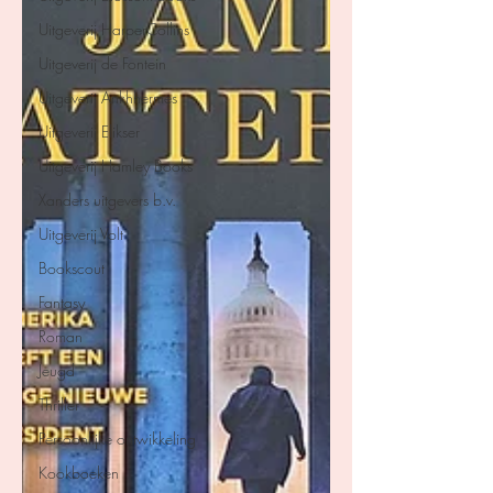
Uitgeverij HarperCollins
Uitgeverij de Fontein
Uitgeverij Ankhhermes
Uitgeverij Elikser
Uitgeverij Hamley Books
Xanders uitgevers b.v.
Uitgeverij Volt
Bookscout
Fantasy
Roman
Jeugd
Thriller
Persoonlijke ontwikkeling
Kookboeken