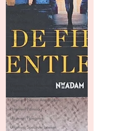
Mens en maatschappij
Biografie
Mindfulness
Uitgeverij Hogrefe
Uitgeverij Horizon
Uitgeverij Lemniscaat
Uitgeverij Luistereffect
Uitgeverij Moon
Uitgeverij Mozaïek
Uitgeverij Van Holkema &
Warendorf
Uitgeverij Nieuw Amsterdam
Uitgeverij Palmslag
Uitgeverij Ploegsma
Uitgeverij Spectrum boeken