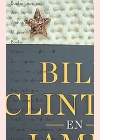
Boeken recensies
A.W. Bruna Uitgevers
Ambo|Anthos
Uitgeverij Pelckmans
Boekerij
Uitgeverij Luitingh-Sijthoff
Lev. Uitgevers
Overamstel Uitgevers
Godijn Publishing
Kosmos Uitgevers
The House of Books
Uitgeverij Clavis
Dutch Venture Publishers
Uitgeverij Kokboekencentrum
Uitgeverij Blossom Books