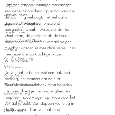
Patterson rondom sommige personages 
Uitgeverij Loft Books
een geheimzinnigheid op te bouwen die 
Uitgeverij Passie
de spanning verhoogt. Het verhaal is 
geschreven vanuit een wisselend 
Uitgeverij SAGA Egmont
perspectief, waarbij we zowel de First 
Graphic novel
Gentleman, de president als de twee 
Uitgeverij We Will Shoot
onderzoekers tijdens het verhaal volgen. 
Hierdoor worden er meerdere sterke lijnen 
non-fictie
neergezet die op krachtige wijze 
Van Driel Publishing
samenkomen.
S2 Uitgevers
De verhaallijn begint met een pakkend 
Young Adult
proloog, het moment dat de First 
Gentleman de rechtbank moet betreden. 
New Adult Romance
Het wekt direct je nieuwsgierigheid en 
Zomer & Keuning
roept een hoop vragen op, waardoor het 
Uitgeverij Zilverbron
verhaal je pakt. Dan stappen we terug in 
de tijd en wordt de verhaallijn op 
Gezondheid