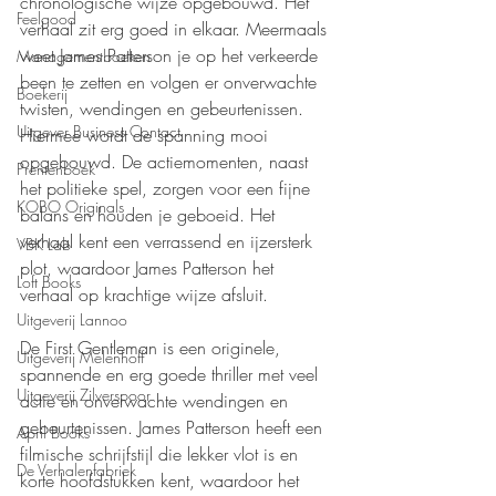
chronologische wijze opgebouwd. Het 
Feelgood
verhaal zit erg goed in elkaar. Meermaals 
weet James Patterson je op het verkeerde 
Managementboeken
been te zetten en volgen er onverwachte 
Boekerij
twisten, wendingen en gebeurtenissen. 
Uitgever Business Contact
Hiermee wordt de spanning mooi 
opgebouwd. De actiemomenten, naast 
Prentenboek
het politieke spel, zorgen voor een fijne 
KOBO Originals
balans en houden je geboeid. Het 
verhaal kent een verrassend en ijzersterk 
VBK Lab
plot, waardoor James Patterson het 
Loft Books
verhaal op krachtige wijze afsluit.
Uitgeverij Lannoo
De First Gentleman is een originele, 
Uitgeverij Melenhoff
spannende en erg goede thriller met veel 
Uitgeverij Zilverspoor
actie en onverwachte wendingen en 
gebeurtenissen. James Patterson heeft een 
April Books
filmische schrijfstijl die lekker vlot is en 
De Verhalenfabriek
korte hoofdstukken kent, waardoor het 