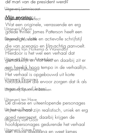
de man van de president werd? 
Uitgeverij Lemniscaat
Mijn ervaring:
Uitgeverij Luistereffect
Wat een originele, verrassende en erg 
Uitgeverij Moon
goede thriller. James Patterson heeft een 
levendige, vlotte en actievolle schrijfstijl 
Uitgeverij Mozaïek
die van scenario en film-achtig aanvoelt. 
Uitgeverij Van Holkema & Warendorf
Hierdoor is het wel een verhaal dat 
Uitgeverij Nieuw Amsterdam
gemakkelijk en vlot leest en daarbij zit er 
een heerlijk hoog tempo in de verhaallijn. 
Uitgeverij Palmslag
Het verhaal is opgebouwd uit korte 
Uitgeverij Ploegsma
hoofdstukken die ervoor zorgen dat ik als 
maar door wil lezen.
Uitgeverij Spectrum boeken
Uitgeverij ten Have
De diverse en uiteenlopende personages 
in het verhaal zijn realistisch, uniek en erg 
Uitgeverij Thema
goed neergezet, daarbij krijgen de 
Uitgeverij van Goor
hoofdpersonages gedurende het verhaal 
Uitgeverij Sisters Press
een mooie diepgang en weet James 