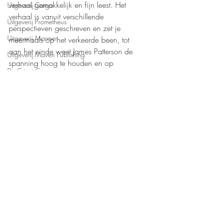
verhaal gemakkelijk en fijn leest. Het 
Uitgeverij Cargo
verhaal is vanuit verschillende 
Uitgeverij Prometheus
perspectieven geschreven en zet je 
Uitgeverij Marmer
meermaals op het verkeerde been, tot 
aan het einde weet James Patterson de 
Uitgeverij Maven Publishing
spanning hoog te houden en op 
De Crime Compagnie
krachtige wijze weet hij deze pakkende 
thriller af te sluiten.
Uitgeverij Kluitman
Mijn waardering: 
❤️❤️❤️❤️,5
Boeken recensies
Thriller
Uitgeverij Nieuw Amsterdam