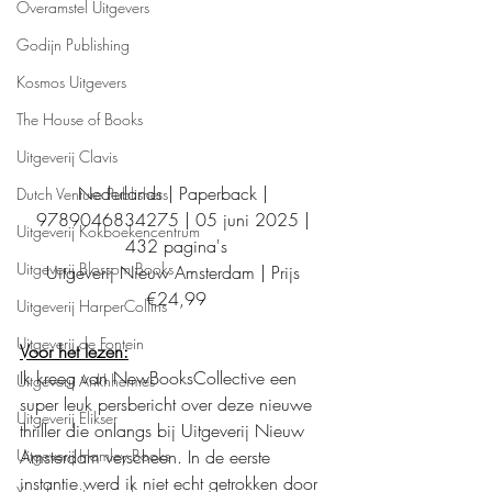
Overamstel Uitgevers
Godijn Publishing
Kosmos Uitgevers
The House of Books
Uitgeverij Clavis
Nederlands | Paperback | 
Dutch Venture Publishers
9789046834275 | 05 juni 2025 | 
Uitgeverij Kokboekencentrum
432 pagina's
Uitgeverij Blossom Books
Uitgeverij Nieuw Amsterdam | Prijs 
€24,99
Uitgeverij HarperCollins
Uitgeverij de Fontein
Voor het lezen:
Ik kreeg van NewBooksCollective een 
Uitgeverij Ankhhermes
super leuk persbericht over deze nieuwe 
Uitgeverij Elikser
thriller die onlangs bij Uitgeverij Nieuw 
Amsterdam verscheen. In de eerste 
Uitgeverij Hamley Books
instantie werd ik niet echt getrokken door 