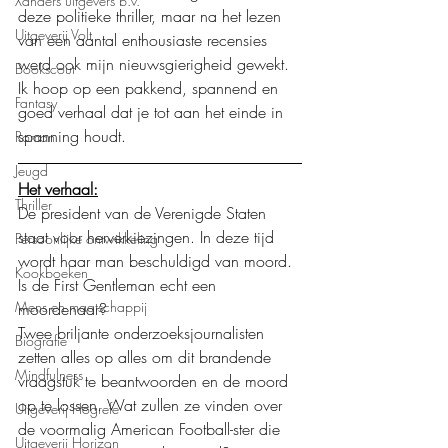
Xanders uitgevers b.v.
deze politieke thriller, maar na het lezen 
Uitgeverij Volt
van een aantal enthousiaste recensies 
werd ook mijn nieuwsgierigheid gewekt. 
Bookscout
Ik hoop op een pakkend, spannend en 
Fantasy
goed verhaal dat je tot aan het einde in 
spanning houdt. 
Roman
Jeugd
Het verhaal:
Thriller
De president van de Verenigde Staten 
staat voor herverkiezingen. In deze tijd 
Persoonlijke ontwikkeling
wordt haar man beschuldigd van moord. 
Kookboeken
Is de First Gentleman echt een 
Mens en maatschappij
moordenaar? 
Twee briljante onderzoeksjournalisten 
Biografie
zetten alles op alles om dit brandende 
Mindfulness
vraagstuk te beantwoorden en de moord 
op te lossen. Wat zullen ze vinden over 
Uitgeverij Hogrefe
de voormalig American Football-ster die 
Uitgeverij Horizon