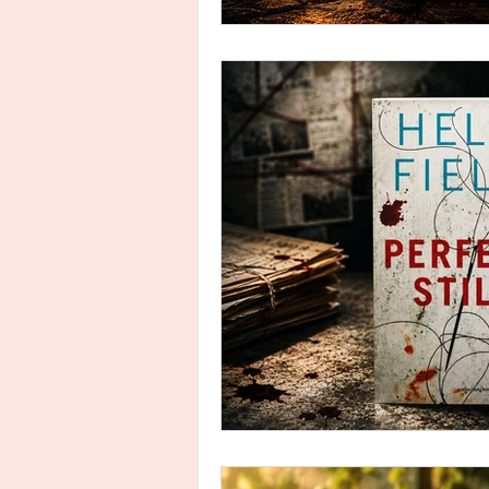
Uitgeverij Ankhhermes
Xanders uitgevers b.v.
Thriller
Persoonlijke o