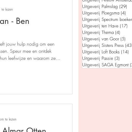
Uitgeverij Nieuw Amsterd
Uitgeverij Palmslag
(29)
29
 te lezen
Uitgeverij Ploegsma
(4)
4 p
lan - Ben
Uitgeverij Spectrum boeke
Uitgeverij ten Have
(17)
17
Uitgeverij Thema
(4)
4 post
Uitgeverij van Goor
(5)
5 p
heeft jouw hulp nodig om een
Uitgeverij Sisters Press
(43
lossen. Speur mee en ontdek
Uitgeverij Loft Books
(14)
1
, hun leefwijze en waarom ze
Uitgeverij Passie
(3)
3 post
ur.
Uitgeverij SAGA Egmont
(
om te lezen
- Almar Otten