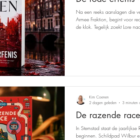
Na een reeks aanslagen die ve
Armee Fraktion, begint voor r
de klok. Tegelijk zoekt Lore 
wegen kruisen elkaar in een g
terreur.
Kim Coenen
2 dagen geleden
3 minuten 
De razende rac
In Stemstad staat de jaarlijks
beginnen. Schildpad Wilbur en