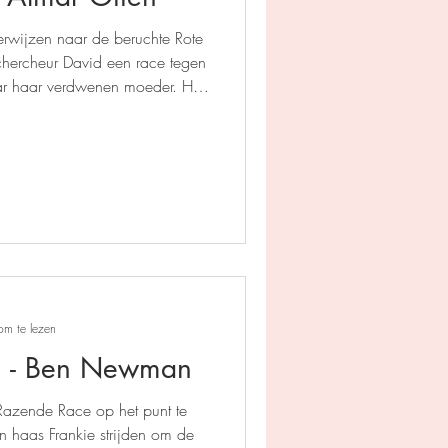
rwijzen naar de beruchte Rote
echercheur David een race tegen
naar haar verdwenen moeder. Hun
evaarlijk web van geheimen en
om te lezen
e - Ben Newman
e Razende Race op het punt te
 haas Frankie strijden om de