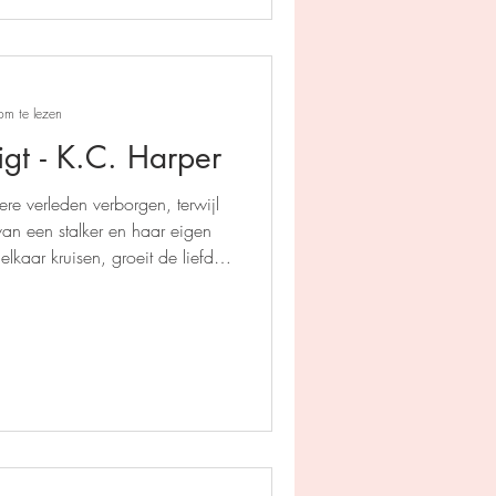
om te lezen
igt - K.C. Harper
ere verleden verborgen, terwijl
van een stalker en haar eigen
lkaar kruisen, groeit de liefde,
het spel.