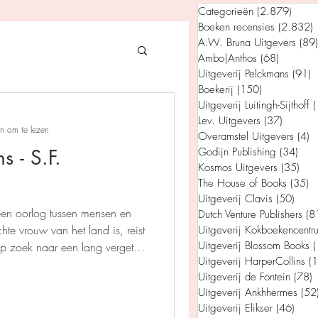
Categorieën
(2.879)
2.879
Boeken recensies
(2.832)
2
A.W. Bruna Uitgevers
(89)
Ambo|Anthos
(68)
68 posts
Uitgeverij Pelckmans
(91)
9
Boekerij
(150)
150 posts
gevers
Uitgeverij Luitingh-Sijthoff
(
Lev. Uitgevers
(37)
37 post
n om te lezen
Overamstel Uitgevers
(4)
4
 - S.F.
Godijn Publishing
(34)
34 p
House of Books
Kosmos Uitgevers
(35)
35 
The House of Books
(35)
3
Uitgeverij Clavis
(50)
50 p
een oorlog tussen mensen en
Dutch Venture Publishers
(8
rum
e vrouw van het land is, reist
Uitgeverij Kokboekencentr
Uitgeverij Blossom Books
(
p zoek naar een lang vergeten
Uitgeverij HarperCollins
(
 beëindigen of alles voorgoed
tein
Uitgeverij de Fontein
(78)
7
Uitgeverij Ankhhermes
(52
Uitgeverij Elikser
(46)
46 p