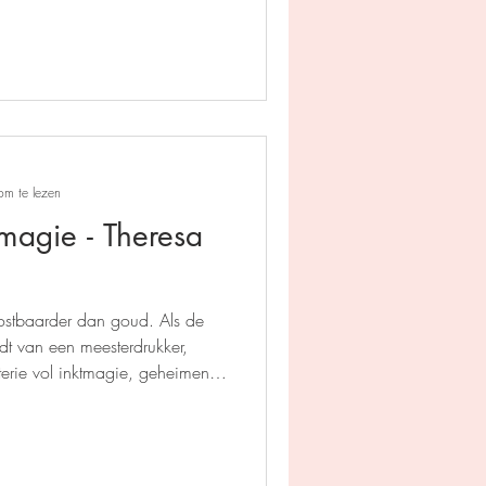
om te lezen
magie - Theresa
 kostbaarder dan goud. Als de
rdt van een meesterdrukker,
terie vol inktmagie, geheimen,
aarlijke Alchemist.