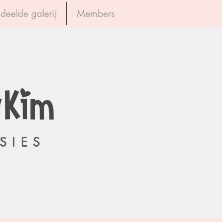
deelde galerij
Members
Inloggen
SIES