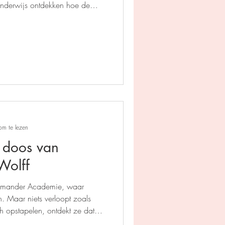
elenderwijs ontdekken hoe de
 en leerzaam prentenboek vol
om te lezen
e doos van
Wolff
imander Academie, waar
. Maar niets verloopt zoals
h opstapelen, ontdekt ze dat
 herschreven.