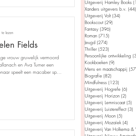
Uitgeverij Hamley Books
(
Xanders uitgevers b.v.
(44)
Uitgeverij Volt
(34)
34 post
Bookscout
(29)
29 posts
Fantasy
(396)
396 posts
man
Jeugd
 te lezen
Roman
(715)
715 posts
Helen Fields
Jeugd
(274)
274 posts
Thriller
(523)
523 posts
appij
Persoonlijke ontwikkeling
(
ge vrouw gruwelijk vermoord
Kookboeken
(9)
9 posts
allanach en Ava Turner een
Mens en maatschappij
(57
enaar speelt een macaber spel
Biografie
(82)
82 posts
or te zijn. Kunnen ze een
Mindfulness
(123)
123 post
?
Uitgeverij Hogrefe
(6)
6 po
Uitgeverij Horizon
(2)
2 po
Uitgeverij Lemniscaat
(5)
5 
Uitgeverij Luistereffect
(3)
3
Uitgeverij Moon
(5)
5 posts
Uitgeverij Mozaïek
(4)
4 po