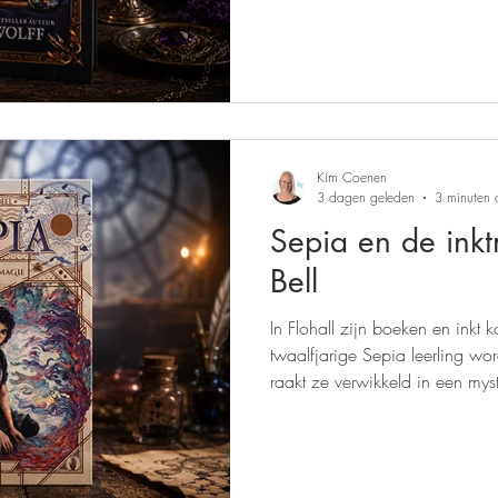
Kim Coenen
3 dagen geleden
3 minuten 
Sepia en de inkt
Bell
In Flohall zijn boeken en inkt
twaalfjarige Sepia leerling wo
raakt ze verwikkeld in een mys
een duister verleden en een gev