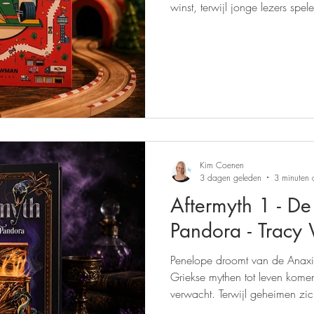
winst, terwijl jonge lezers sp
Formule 1 werkt. Een kleurrijk
snelheid en avontuur.
Kim Coenen
3 dagen geleden
3 minuten 
Aftermyth 1 - D
Pandora - Tracy 
Penelope droomt van de Anax
Griekse mythen tot leven komen
verwacht. Terwijl geheimen zic
iemand de oude verhalen heeft