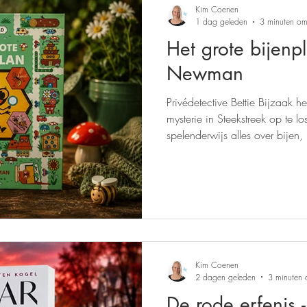
Kim Coenen
1 dag geleden
3 minuten om
Het grote bijenp
Newman
Privédetective Bettie Bijzaak 
mysterie in Steekstreek op te 
spelenderwijs alles over bijen
zo belangrijk zijn voor de natu
Kim Coenen
2 dagen geleden
3 minuten 
De rode erfenis 