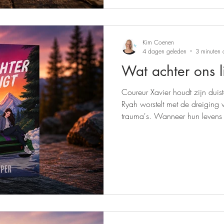
Kim Coenen
4 dagen geleden
3 minuten 
Wat achter ons l
Coureur Xavier houdt zijn duist
Ryah worstelt met de dreiging 
trauma's. Wanneer hun levens e
maar het verleden zet alles op 