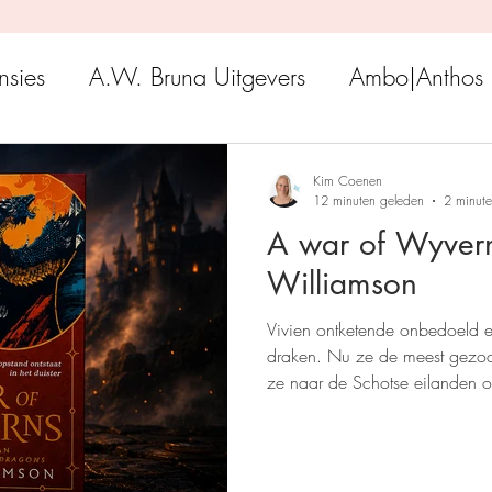
nsies
A.W. Bruna Uitgevers
Ambo|Anthos
Boekerij
Uitgeverij Luitingh-Sijthoff
Lev. Uit
Kim Coenen
12 minuten geleden
2 minute
A war of Wyverns
Godijn Publishing
Kosmos Uitgevers
The 
Williamson
Vivien ontketende onbedoeld 
h Venture Publishers
Uitgeverij Kokboekencent
draken. Nu ze de meest gezocht
ze naar de Schotse eilanden o
drakensoort die de oorlog kan
Uitgeverij HarperCollins
Uitgeverij de Fon
kan verwoesten.