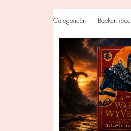
Categorieën
Boeken rece
Uitgeverij Pelckmans
Overamstel Uitgevers
Uitgeverij Clavis
Dutc
Uitgeverij Blossom Books