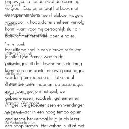
ongewisse te houden wat de spanning 
Feelgood
vergroot. Daarbij eindigt het boek met 
Managementboeken
een open einde en een heleboel vragen, 
waardoor ik hoop dat er snel een vervolg 
Boekerij
komt, want voor mij persoonlijk sluit dit 
Uitgever Business Contact
boek af met net te veel open eindjes.
Prentenboek
Het ultieme spel is een nieuwe serie van 
KOBO Originals
Jennifer Lynn Barnes waarin de 
personages uit de Hawthorne serie terug 
VBK Lab
komen en een aantal nieuwe personages 
Loft Books
worden geïntroduceerd. Het verhaal 
Uitgeverij Lannoo
draait ditmaal minder om de personages 
zelf maar meer om het spel, de 
Uitgeverij Melenhoff
gebeurtenissen, raadsels, geheimen en 
Uitgeverij Zilverspoor
intriges. De gebeurtenissen en wendingen 
volgen elkaar in een hoog tempo op en 
April Books
gedurende het verhaal krijg je als lezer 
De Verhalenfabriek
een hoop vragen. Het verhaal sluit af met 