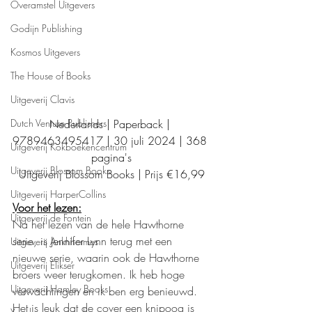
Overamstel Uitgevers
Godijn Publishing
Kosmos Uitgevers
The House of Books
Uitgeverij Clavis
Dutch Venture Publishers
Nederlands | Paperback | 
9789463495417 | 30 juli 2024 | 368 
Uitgeverij Kokboekencentrum
pagina's
Uitgeverij Blossom Books
Uitgeverij Blossom Books | Prijs €16,99
Uitgeverij HarperCollins
Voor het lezen:
Uitgeverij de Fontein
Na het lezen van de hele Hawthorne 
serie, is Jennifer Lynn terug met een 
Uitgeverij Ankhhermes
nieuwe serie, waarin ook de Hawthorne 
Uitgeverij Elikser
broers weer terugkomen. Ik heb hoge 
Uitgeverij Hamley Books
verwachtingen en ik ben erg benieuwd. 
Het is leuk dat de cover een knipoog is 