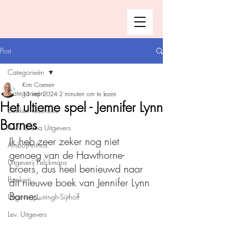
Post
Categorieën
Kim Coenen
Categorieën
13 sep 2024
2 minuten om te lezen
Het ultieme spel - Jennifer Lynn
Boeken recensies
Barnes
A.W. Bruna Uitgevers
Ik heb zeer zeker nog niet 
Ambo|Anthos
genoeg van de Hawthorne-
Uitgeverij Pelckmans
broers, dus heel benieuwd naar 
Boekerij
dit nieuwe boek van Jennifer Lynn 
Barnes.
Uitgeverij Luitingh-Sijthoff
Lev. Uitgevers