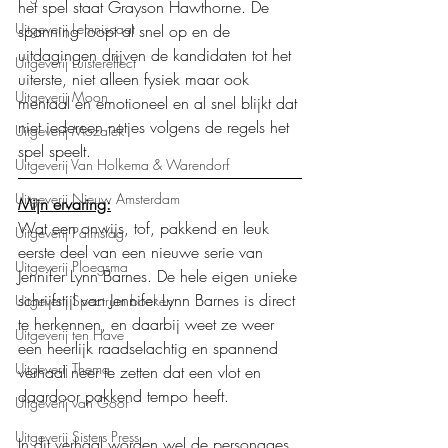
het spel staat Grayson Hawthorne. De 
Uitgeverij Lemniscaat
spanning loopt al snel op en de 
uitdagingen drijven de kandidaten tot het 
Uitgeverij Luistereffect
uiterste, niet alleen fysiek maar ook 
Uitgeverij Moon
mentaal en emotioneel en al snel blijkt dat 
niet iedereen netjes volgens de regels het 
Uitgeverij Mozaïek
spel speelt. 
Uitgeverij Van Holkema & Warendorf
Uitgeverij Nieuw Amsterdam
Mijn ervaring:
Wat een onwijs, tof, pakkend en leuk 
Uitgeverij Palmslag
eerste deel van een nieuwe serie van 
Uitgeverij Ploegsma
Jennifer Lynn Barnes. De hele eigen unieke 
schrijfstijl van Jennifer Lynn Barnes is direct 
Uitgeverij Spectrum boeken
te herkennen, en daarbij weet ze weer 
Uitgeverij ten Have
een heerlijk raadselachtig en spannend 
Uitgeverij Thema
verhaal neer te zetten dat een vlot en 
daardoor pakkend tempo heeft.
Uitgeverij van Goor
Uitgeverij Sisters Press
In dit verhaal worden wel de personages 