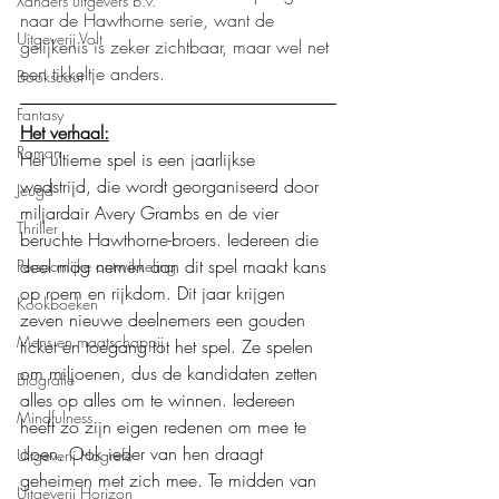
Xanders uitgevers b.v.
naar de Hawthorne serie, want de 
Uitgeverij Volt
gelijkenis is zeker zichtbaar, maar wel net 
een tikkeltje anders.
Bookscout
Fantasy
Het verhaal:
Roman
Het ultieme spel is een jaarlijkse 
wedstrijd, die wordt georganiseerd door 
Jeugd
miljardair Avery Grambs en de vier 
Thriller
beruchte Hawthorne-broers. Iedereen die 
deel mag nemen aan dit spel maakt kans 
Persoonlijke ontwikkeling
op roem en rijkdom. Dit jaar krijgen 
Kookboeken
zeven nieuwe deelnemers een gouden 
Mens en maatschappij
ticket en toegang tot het spel. Ze spelen 
om miljoenen, dus de kandidaten zetten 
Biografie
alles op alles om te winnen. Iedereen 
Mindfulness
heeft zo zijn eigen redenen om mee te 
doen. Ook ieder van hen draagt 
Uitgeverij Hogrefe
geheimen met zich mee. Te midden van 
Uitgeverij Horizon