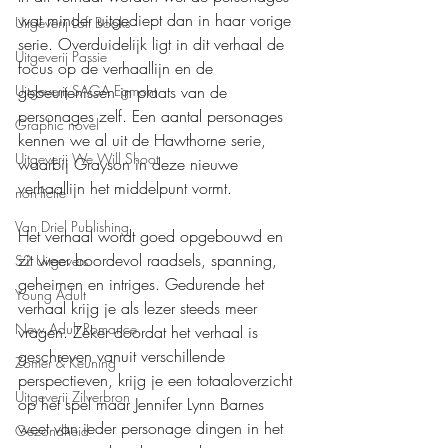
wat minder uitgediept dan in haar vorige 
Uitgeverij Loft Books
serie. Overduidelijk ligt in dit verhaal de 
Uitgeverij Passie
focus op de verhaallijn en de 
Uitgeverij SAGA Egmont
gebeurtenissen in plaats van de 
personages zelf. Een aantal personages 
Graphic novel
kennen we al uit de Hawthorne serie, 
Uitgeverij We Will Shoot
waarbij Grayson in deze nieuwe 
verhaallijn het middelpunt vormt.
non-fictie
Van Driel Publishing
Het verhaal wordt goed opgebouwd en 
zit weer boordevol raadsels, spanning, 
S2 Uitgevers
geheimen en intriges. Gedurende het 
Young Adult
verhaal krijg je als lezer steeds meer 
New Adult Romance
vragen. Zeker doordat het verhaal is 
geschreven vanuit verschillende 
Zomer & Keuning
perspectieven, krijg je een totaaloverzicht 
Uitgeverij Zilverbron
op het spel maar Jennifer Lynn Barnes 
weet van ieder personage dingen in het 
Gezondheid