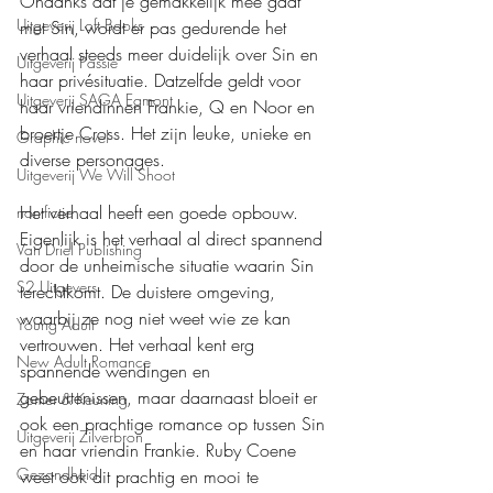
Ondanks dat je gemakkelijk mee gaat 
Uitgeverij Loft Books
met Sin, wordt er pas gedurende het 
verhaal steeds meer duidelijk over Sin en 
Uitgeverij Passie
haar privésituatie. Datzelfde geldt voor 
Uitgeverij SAGA Egmont
haar vriendinnen Frankie, Q en Noor en 
broertje Cross. Het zijn leuke, unieke en 
Graphic novel
diverse personages.
Uitgeverij We Will Shoot
Het verhaal heeft een goede opbouw. 
non-fictie
Eigenlijk is het verhaal al direct spannend 
Van Driel Publishing
door de unheimische situatie waarin Sin 
S2 Uitgevers
terechtkomt. De duistere omgeving, 
waarbij ze nog niet weet wie ze kan 
Young Adult
vertrouwen. Het verhaal kent erg 
New Adult Romance
spannende wendingen en 
gebeurtenissen, maar daarnaast bloeit er 
Zomer & Keuning
ook een prachtige romance op tussen Sin 
Uitgeverij Zilverbron
en haar vriendin Frankie. Ruby Coene 
Gezondheid
weet ook dit prachtig en mooi te 