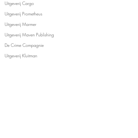
Uitgeverij Cargo
Uitgeverij Prometheus
Uitgeverij Marmer
Uitgeverij Maven Publishing
De Crime Compagnie
Uitgeverij Kluitman
Boeken recensies
Dutch Venture Publishers
Young Adult