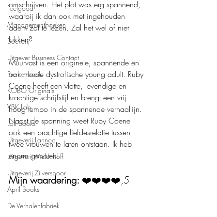
omschrijven. Het plot was erg spannend, 
Feelgood
waarbij ik dan ook met ingehouden 
Managementboeken
adem zat te lezen. Zal het wel of niet 
lukken?
Boekerij
Uitgever Business Contact
Muurvast is een originele, spannende en 
ook mooie dystrofische young adult. Ruby 
Prentenboek
Coene heeft een vlotte, levendige en 
KOBO Originals
krachtige schrijfstijl en brengt een vrij 
VBK Lab
hoog tempo in de spannende verhaallijn. 
Naast de spanning weet Ruby Coene 
Loft Books
ook een prachtige liefdesrelatie tussen 
Uitgeverij Lannoo
twee vrouwen te laten ontstaan. Ik heb 
enorm genoten!
Uitgeverij Melenhoff
Uitgeverij Zilverspoor
Mijn waardering: 
❤️❤️❤️❤️,5
April Books
De Verhalenfabriek