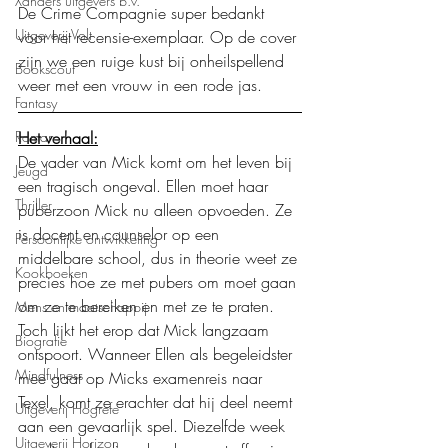
Xanders uitgevers b.v.
De Crime Compagnie super bedankt 
Uitgeverij Volt
voor het recensie-exemplaar. Op de cover 
zijn we een ruige kust bij onheilspellend 
Bookscout
weer met een vrouw in een rode jas.
Fantasy
Roman
Het verhaal:
De vader van Mick komt om het leven bij 
Jeugd
een tragisch ongeval. Ellen moet haar 
Thriller
puberzoon Mick nu alleen opvoeden. Ze 
is docent en counselor op een 
Persoonlijke ontwikkeling
middelbare school, dus in theorie weet ze 
Kookboeken
precies hoe ze met pubers om moet gaan 
om ze te bereiken en met ze te praten. 
Mens en maatschappij
Toch lijkt het erop dat Mick langzaam 
Biografie
ontspoort. Wanneer Ellen als begeleidster 
Mindfulness
mee gaat op Micks examenreis naar 
Texel, komt ze erachter dat hij deel neemt 
Uitgeverij Hogrefe
aan een gevaarlijk spel. Diezelfde week 
Uitgeverij Horizon