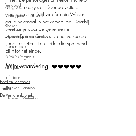
Feelgood
en goed neergezet. Door de vlotte en 
levendige schrijfstijl van Sophie Wester 
Managementboeken
ga je helemaal in het verhaal op. Daarbij 
Boekerij
weet ze je door de geheimen en 
wendingen meermaals op het verkeerde 
Uitgever Business Contact
spoor te zetten. Een thriller die spannend 
Prentenboek
blijft tot het einde. 
KOBO Originals
Mijn waardering: 
❤️❤️❤️❤️❤️
VBK Lab
Loft Books
Boeken recensies
Uitgeverij Lannoo
Thriller
De Verhalenfabriek
Uitgeverij Melenhoff
Uitgeverij Zilverspoor
April Books
De Verhalenfabriek