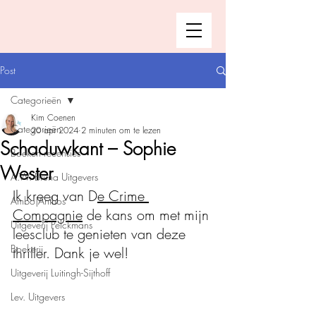
Post
Categorieën
Kim Coenen
Categorieën
20 apr 2024
2 minuten om te lezen
Schaduwkant – Sophie
Boeken recensies
Wester
A.W. Bruna Uitgevers
Ik kreeg van D
e Crime 
Ambo|Anthos
Compagnie
 de kans om met mijn 
Uitgeverij Pelckmans
leesclub te genieten van deze 
Boekerij
thriller. Dank je wel!
Uitgeverij Luitingh-Sijthoff
Lev. Uitgevers