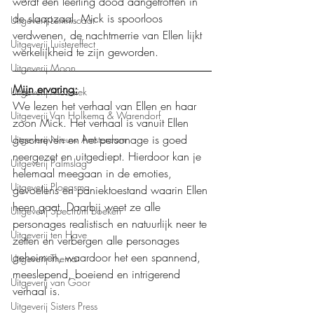
wordt een leerling dood aangetroffen in 
de slaapzaal. Mick is spoorloos 
Uitgeverij Lemniscaat
verdwenen, de nachtmerrie van Ellen lijkt 
Uitgeverij Luistereffect
werkelijkheid te zijn geworden.
Uitgeverij Moon
Mijn ervaring:
Uitgeverij Mozaïek
We lezen het verhaal van Ellen en haar 
Uitgeverij Van Holkema & Warendorf
zoon Mick. Het verhaal is vanuit Ellen 
geschreven en het personage is goed 
Uitgeverij Nieuw Amsterdam
neergezet en uitgediept. Hierdoor kan je 
Uitgeverij Palmslag
helemaal meegaan in de emoties, 
Uitgeverij Ploegsma
gevoelens en paniektoestand waarin Ellen 
heen gaat. Daarbij weet ze alle 
Uitgeverij Spectrum boeken
personages realistisch en natuurlijk neer te 
Uitgeverij ten Have
zetten en verbergen alle personages 
geheimen, waardoor het een spannend, 
Uitgeverij Thema
meeslepend, boeiend en intrigerend 
Uitgeverij van Goor
verhaal is.
Uitgeverij Sisters Press