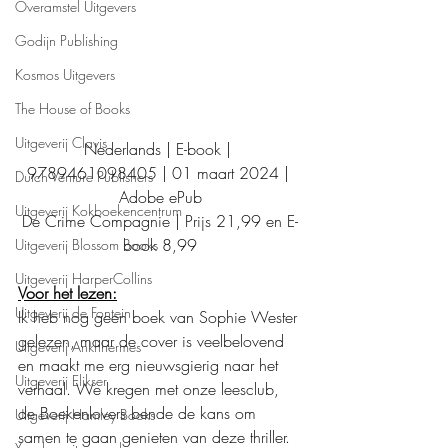
Overamstel Uitgevers
Godijn Publishing
Kosmos Uitgevers
The House of Books
Uitgeverij Clavis
Nederlands | E-book | 
9789461098405 | 01 maart 2024 | 
Dutch Venture Publishers
Adobe ePub
Uitgeverij Kokboekencentrum
De Crime Compagnie | Prijs 21,99 en E-
book 8,99
Uitgeverij Blossom Books
Uitgeverij HarperCollins
Voor het lezen:
Uitgeverij de Fontein
Ik heb nog geen boek van Sophie Wester 
gelezen, maar de cover is veelbelovend 
Uitgeverij Ankhhermes
en maakt me erg nieuwsgierig naar het 
Uitgeverij Elikser
verhaal. We kregen met onze leesclub, 
de Boekenlovers bende de kans om 
Uitgeverij Hamley Books
samen te gaan genieten van deze thriller. 