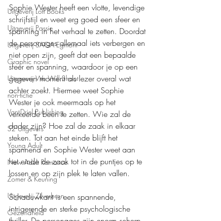
Sophie Wester heeft een vlotte, levendige 
Uitgeverij Loft Books
schrijfstijl en weet erg goed een sfeer en 
Uitgeverij Passie
spanning in het verhaal te zetten. Doordat 
de personages allemaal iets verbergen en 
Uitgeverij SAGA Egmont
niet open zijn, geeft dat een bepaalde 
Graphic novel
sfeer en spanning, waardoor je op een 
gegeven moment als lezer overal wat 
Uitgeverij We Will Shoot
achter zoekt. Hiermee weet Sophie 
non-fictie
Wester je ook meermaals op het 
Van Driel Publishing
verkeerde been te zetten. Wie zal de 
dader zijn? Hoe zal de zaak in elkaar 
S2 Uitgevers
steken. Tot aan het einde blijft het 
Young Adult
spannend en Sophie Wester weet aan 
het einde de zaak tot in de puntjes op te 
New Adult Romance
lossen en op zijn plek te laten vallen.
Zomer & Keuning
Uitgeverij Zilverbron
Schaduwkant is een spannende, 
intrigerende en sterke psychologische 
Gezondheid
thriller. De personages zijn enorm scherp 