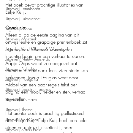
Het boek bevat prachtige illustraties van 
Uitgeverij Lemniscaat
Eefje Kuijl.
Uitgeverij Luistereffect
Conclusie:
Uitgeverij Moon
Alleen al op de eerste pagina van dit 
Uitgeverij Mozaïek
onwijs leuke en grappige prentenboek zit 
ik te lachen. Wat een prachtig en 
Uitgeverij Van Holkema & Warendorf
krachtig begin om een verhaal te starten. 
Uitgeverij Nieuw Amsterdam
Aapje Oeps wordt zo neergezet dat 
Uitgeverij Palmslag
iedereen die dit boek leest zich hierin kan 
herkennen. Jozua Douglas weet door 
Uitgeverij Ploegsma
middel van een paar regels tekst per 
Uitgeverij Spectrum boeken
pagina een mooi, helder en sterk verhaal 
te vertellen.
Uitgeverij ten Have
Uitgeverij Thema
Het prentenboek is prachtig geïllustreerd 
Uitgeverij van Goor
door Eefje Kuijl. Eefje Kuijl heeft een hele 
eigen en unieke illustratiestijl, haar 
Uitgeverij Sisters Press