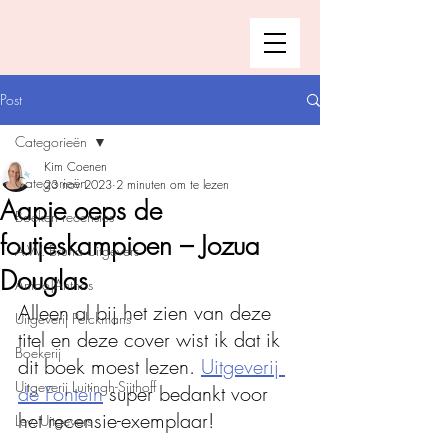
Post
Categorieën
Kim Coenen
Categorieën
23 nov 2023
2 minuten om te lezen
Aapje oeps de
Boeken recensies
foutjeskampioen – Jozua
A.W. Bruna Uitgevers
Douglas
Ambo|Anthos
Alleen al bij het zien van deze 
Uitgeverij Pelckmans
titel en deze cover wist ik dat ik 
Boekerij
dit boek moest lezen. 
Uitgeverij 
Uitgeverij Luitingh-Sijthoff
de Fontein
 super bedankt voor 
het recensie-exemplaar!
Lev. Uitgevers