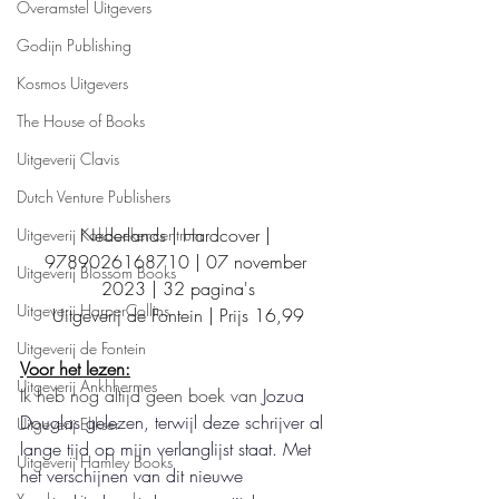
Overamstel Uitgevers
Godijn Publishing
Kosmos Uitgevers
The House of Books
Uitgeverij Clavis
Dutch Venture Publishers
Nederlands | Hardcover | 
Uitgeverij Kokboekencentrum
9789026168710 | 07 november 
Uitgeverij Blossom Books
2023 | 32 pagina's
Uitgeverij HarperCollins
Uitgeverij de Fontein | Prijs 16,99
Uitgeverij de Fontein
Voor het lezen:
Uitgeverij Ankhhermes
Ik heb nog altijd geen boek van 
Jozua 
Douglas gelezen, terwijl deze schrijver al 
Uitgeverij Elikser
lange tijd op mijn verlanglijst staat. Met 
Uitgeverij Hamley Books
het verschijnen van dit nieuwe 