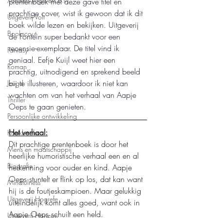
Xanders uitgevers b.v.
prentenboek met deze gave titel en 
prachtige cover, wist ik gewoon dat ik dit 
Uitgeverij Volt
boek wilde lezen en bekijken. Uitgeverij 
Bookscout
de Fontein super bedankt voor een 
recensie-exemplaar. De titel vind ik 
Fantasy
geniaal. Eefje Kuijl weet hier een 
Roman
prachtig, uitnodigend en sprekend beeld 
bij te illustreren, waardoor ik niet kan 
Jeugd
wachten om van het verhaal van Aapje 
Thriller
Oeps te gaan genieten.
Persoonlijke ontwikkeling
Het verhaal:
Kookboeken
Dit prachtige prentenboek is door het 
Mens en maatschappij
heerlijke humoristische verhaal een en al 
Biografie
herkenning voor ouder en kind. Aapje 
Oeps stuntelt er flink op los, dat kan want 
Mindfulness
hij is de foutjeskampioen. Maar gelukkig 
Uitgeverij Hogrefe
uiteindelijk komt alles goed, want ook in 
Aapje Oeps schuilt een held.
Uitgeverij Horizon