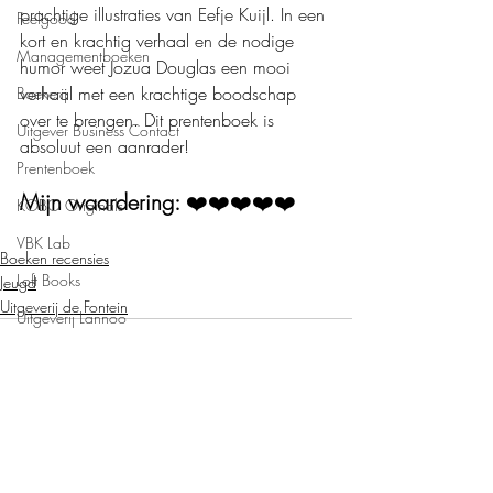
prachtige illustraties van Eefje Kuijl. In een 
Feelgood
kort en krachtig verhaal en de nodige 
Managementboeken
humor weet Jozua Douglas een mooi 
verhaal met een krachtige boodschap 
Boekerij
over te brengen. Dit prentenboek is 
Uitgever Business Contact
absoluut een aanrader!
Prentenboek
Mijn waardering: 
❤️❤️❤️❤️❤️
KOBO Originals
VBK Lab
Boeken recensies
Loft Books
Jeugd
Uitgeverij de Fontein
Uitgeverij Lannoo
Uitgeverij Melenhoff
Uitgeverij Zilverspoor
April Books
De Verhalenfabriek
Recente blogposts
Alles weergeven