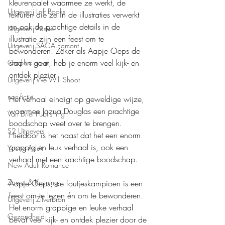
kleurenpalet waarmee ze werkt, de 
Uitgeverij Loft Books
texturen die ze in de illustraties verwerkt 
en ook de prachtige details in de 
Uitgeverij Passie
illustratie zijn een feest om te 
Uitgeverij SAGA Egmont
bewonderen. Zeker als Aapje Oeps de 
stad in gaat, heb je enorm veel kijk- en 
Graphic novel
ontdek plezier.
Uitgeverij We Will Shoot
non-fictie
Het verhaal eindigt op geweldige wijze, 
waarmee Jozua Douglas een prachtige 
Van Driel Publishing
boodschap weet over te brengen. 
S2 Uitgevers
Hierdoor is het naast dat het een enorm 
grappig en leuk verhaal is, ook een 
Young Adult
verhaal met een krachtige boodschap.
New Adult Romance
Zomer & Keuning
Aapje Oeps, de foutjeskampioen is een 
feest om te lezen én om te bewonderen. 
Uitgeverij Zilverbron
Het enorm grappige en leuke verhaal 
Gezondheid
bevat veel kijk- en ontdek plezier door de 