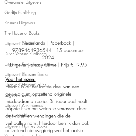
Overamstel Uitgevers
Godijn Publishing
Kosmos Uitgevers
The House of Books
Nederlands | Paperback | 
Uitgeverij Clavis
9789464936544 | 15 december 
Dutch Venture Publishers
2024 
Uitgeverij Kokboekencentrum
Uitgeverij Ellessy Crime | Prijs €19,95
Uitgeverij Blossom Books
Voor het lezen:
Uitgeverij HarperCollins
Helaas is dit het laatste deel van een 
geweldig en ontzettend originele 
Uitgeverij de Fontein
misdaadroman serie. Bij ieder deel heeft 
Uitgeverij Ankhhermes
Sophie Ester me weten te verrassen door 
de twisten en wendingen die de 
Uitgeverij Elikser
verhaallijn nam. Hierdoor ben ik dan ook 
Uitgeverij Hamley Books
ontzettend nieuwsgierig wat het laatste 