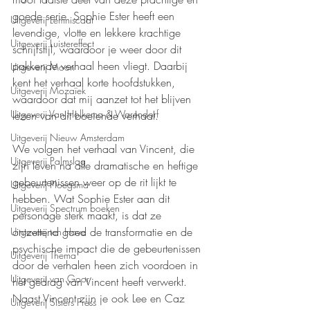
goede serie. Sophie Ester heeft een 
Uitgeverij Lemniscaat
levendige, vlotte en lekkere krachtige 
Uitgeverij Luistereffect
schrijfstijl, waardoor je weer door dit 
pakkende verhaal heen vliegt. Daarbij 
Uitgeverij Moon
kent het verhaal korte hoofdstukken, 
Uitgeverij Mozaïek
waardoor dat mij aanzet tot het blijven 
Uitgeverij Van Holkema & Warendorf
lezen van dit boeiende verhaal.
Uitgeverij Nieuw Amsterdam
We volgen het verhaal van Vincent, die 
Uitgeverij Palmslag
zijn leven na alle dramatische en heftige 
gebeurtenissen weer op de rit lijkt te 
Uitgeverij Ploegsma
hebben. Wat Sophie Ester aan dit 
Uitgeverij Spectrum boeken
personage sterk maakt, is dat ze 
ontzettend goed de transformatie en de 
Uitgeverij ten Have
psychische impact die de gebeurtenissen 
Uitgeverij Thema
door de verhalen heen zich voordoen in 
Uitgeverij van Goor
het gedrag van Vincent heeft verwerkt. 
Naast Vincent zijn je ook Lee en Caz 
Uitgeverij Sisters Press