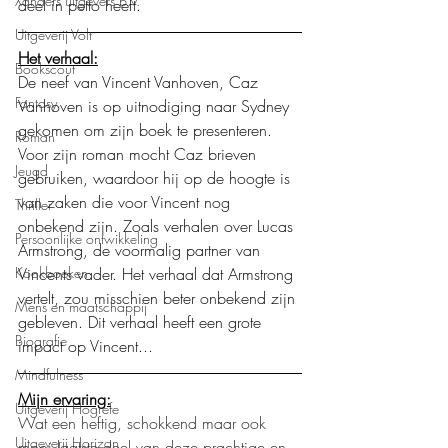
Xanders uitgevers b.v.
deel in petto heeft. 
Uitgeverij Volt
Het verhaal:
Bookscout
De neef van Vincent Vanhoven, Caz 
Fantasy
Vanhoven is op uitnodiging naar Sydney 
gekomen om zijn boek te presenteren. 
Roman
Voor zijn roman mocht Caz brieven 
Jeugd
gebruiken, waardoor hij op de hoogte is 
van zaken die voor Vincent nog 
Thriller
onbekend zijn. Zoals verhalen over Lucas 
Persoonlijke ontwikkeling
Armstrong, de voormalig partner van 
Vincents vader. Het verhaal dat Armstrong 
Kookboeken
vertelt, zou misschien beter onbekend zijn 
Mens en maatschappij
gebleven. Dit verhaal heeft een grote 
Biografie
impact op Vincent...
Mindfulness
Mijn ervaring:
Uitgeverij Hogrefe
Wat een heftig, schokkend maar ook 
Uitgeverij Horizon
mooi laatste deel van deze prachtige en 