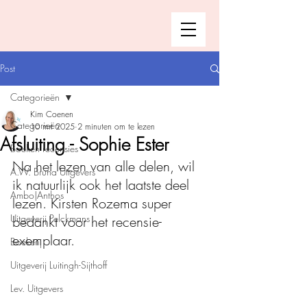
Post
Categorieën
Kim Coenen
Categorieën
10 mrt 2025
2 minuten om te lezen
Afsluiting - Sophie Ester
Boeken recensies
Na het lezen van alle delen, wil 
A.W. Bruna Uitgevers
ik natuurlijk ook het laatste deel 
Ambo|Anthos
lezen. Kirsten Rozema super 
Uitgeverij Pelckmans
bedankt voor het recensie-
exemplaar. 
Boekerij
Uitgeverij Luitingh-Sijthoff
Lev. Uitgevers