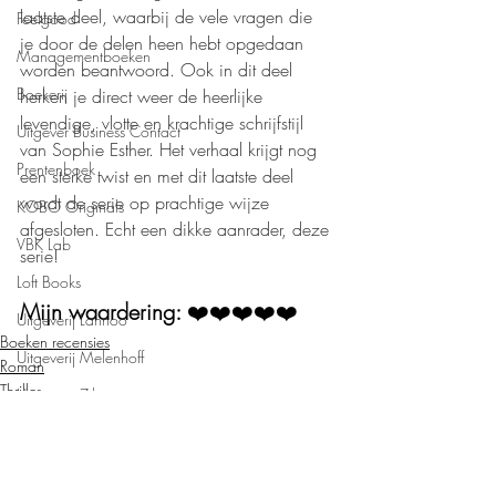
laatste deel, waarbij de vele vragen die 
Feelgood
je door de delen heen hebt opgedaan 
Managementboeken
worden beantwoord. Ook in dit deel 
Boekerij
herken je direct weer de heerlijke 
levendige, vlotte en krachtige schrijfstijl 
Uitgever Business Contact
van Sophie Esther. Het verhaal krijgt nog 
Prentenboek
een sterke twist en met dit laatste deel 
wordt de serie op prachtige wijze 
KOBO Originals
afgesloten. Echt een dikke aanrader, deze 
VBK Lab
serie!
Loft Books
Mijn waardering: 
❤️❤️❤️❤️❤️
Uitgeverij Lannoo
Boeken recensies
Uitgeverij Melenhoff
Roman
Thriller
Uitgeverij Zilverspoor
April Books
De Verhalenfabriek