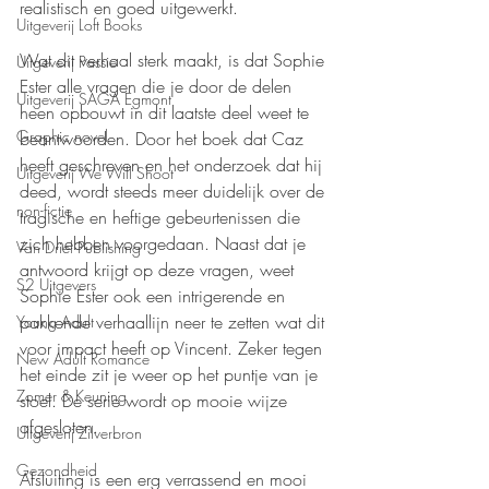
realistisch en goed uitgewerkt.
Uitgeverij Loft Books
Wat dit verhaal sterk maakt, is dat Sophie 
Uitgeverij Passie
Ester alle vragen die je door de delen 
Uitgeverij SAGA Egmont
heen opbouwt in dit laatste deel weet te 
Graphic novel
beantwoorden. Door het boek dat Caz 
heeft geschreven en het onderzoek dat hij 
Uitgeverij We Will Shoot
deed, wordt steeds meer duidelijk over de 
non-fictie
tragische en heftige gebeurtenissen die 
zich hebben voorgedaan. Naast dat je 
Van Driel Publishing
antwoord krijgt op deze vragen, weet 
S2 Uitgevers
Sophie Ester ook een intrigerende en 
pakkende verhaallijn neer te zetten wat dit 
Young Adult
voor impact heeft op Vincent. Zeker tegen 
New Adult Romance
het einde zit je weer op het puntje van je 
Zomer & Keuning
stoel. De serie wordt op mooie wijze 
afgesloten.
Uitgeverij Zilverbron
Gezondheid
Afsluiting is een erg verrassend en mooi 