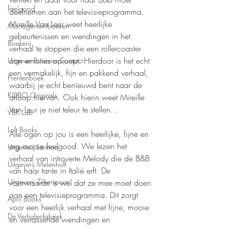
Feelgood
deelnemen aan het televisieprogramma. 
Mireille Van Leur weet heerlijke 
Managementboeken
gebeurtenissen en wendingen in het 
Boekerij
verhaal te stoppen die een rollercoaster 
aan emoties oproept. Hierdoor is het echt 
Uitgever Business Contact
een vermakelijk, fijn en pakkend verhaal, 
Prentenboek
waarbij je echt benieuwd bent naar de 
KOBO Originals
afloop hiervan. Ook hierin weet Mireille 
Van Leur je niet teleur te stellen...
VBK Lab
Loft Books
Alle ogen op jou is een heerlijke, fijne en 
erg mooie feelgood. We lezen het 
Uitgeverij Lannoo
verhaal van introverte Melody die de B&B 
Uitgeverij Melenhoff
van haar tante in Italië erft. De 
Uitgeverij Zilverspoor
voorwaarde is wel dat ze mee moet doen 
aan een televisieprogramma. Dit zorgt 
April Books
voor een heerlijk verhaal met fijne, mooie 
De Verhalenfabriek
en verrassende wendingen en 