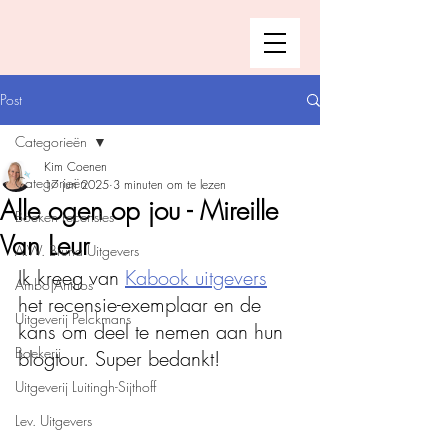
Post
Categorieën
Kim Coenen
Categorieën
17 jun 2025
3 minuten om te lezen
Alle ogen op jou - Mireille
Boeken recensies
Van Leur
A.W. Bruna Uitgevers
Ik kreeg van 
Kabook uitgevers
Ambo|Anthos
het recensie-exemplaar en de 
Uitgeverij Pelckmans
kans om deel te nemen aan hun 
Boekerij
blogtour. Super bedankt!
Uitgeverij Luitingh-Sijthoff
Lev. Uitgevers