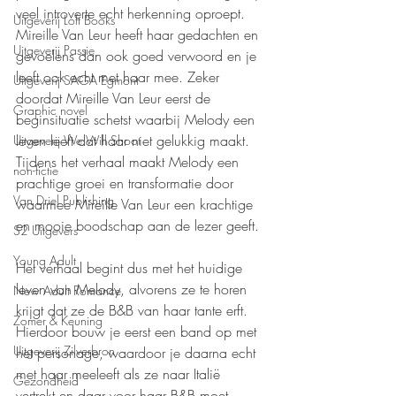
veel introverte echt herkenning oproept. 
Uitgeverij Loft Books
Mireille Van Leur heeft haar gedachten en 
Uitgeverij Passie
gevoelens dan ook goed verwoord en je 
leeft ook echt met haar mee. Zeker 
Uitgeverij SAGA Egmont
doordat Mireille Van Leur eerst de 
Graphic novel
beginsituatie schetst waarbij Melody een 
leven leeft dat haar niet gelukkig maakt. 
Uitgeverij We Will Shoot
Tijdens het verhaal maakt Melody een 
non-fictie
prachtige groei en transformatie door 
Van Driel Publishing
waarmee Mireille Van Leur een krachtige 
en mooie boodschap aan de lezer geeft.
S2 Uitgevers
Young Adult
Het verhaal begint dus met het huidige 
leven van Melody, alvorens ze te horen 
New Adult Romance
krijgt dat ze de B&B van haar tante erft. 
Zomer & Keuning
Hierdoor bouw je eerst een band op met 
Uitgeverij Zilverbron
het personage, waardoor je daarna echt 
met haar meeleeft als ze naar Italië 
Gezondheid
vertrekt en daar voor haar B&B moet 