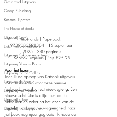
Overamstel Uitgevers
Godijn Publishing
Kosmos Uitgevers
The House of Books
Uitgeverij Clavis
Nederlands | Paperback | 
9789083528304 | 15 september 
Dutch Venture Publishers
2025 | 280 pagina's
Uitgeverij Kokboekencentrum
Kabook uitgevers | Prijs €25,95
Uitgeverij Blossom Books
Voor het lezen:
Uitgeverij HarperCollins
Toen ik de oproep van Kabook uitgevers 
Uitgeverij de Fontein
voor recensenten voor deze nieuwe 
feelgood, was ik direct nieuwsgierig. Een 
Uitgeverij Ankhhermes
nieuwe schrijfster is altijd leuk om te 
Uitgeverij Elikser
ontdekken en zeker na het lezen van de 
flaptekst was mijn nieuwsgierigheid naar 
Uitgeverij Hamley Books
het boek nog meer gegroeid. Ik hoop op 