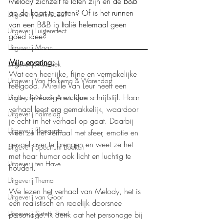
Melody zichzelf te laten zijn en de B&B 
op de kaart te zetten? Of is het runnen 
Uitgeverij Lemniscaat
van een B&B in Italië helemaal geen 
Uitgeverij Luistereffect
goed idee?
Uitgeverij Moon
Mijn ervaring:
Uitgeverij Mozaïek
Wat een heerlijke, fijne en vermakelijke 
Uitgeverij Van Holkema & Warendorf
feelgood. Mireille Van Leur heeft een 
vlotte, levendige en fijne schrijfstijl. Haar 
Uitgeverij Nieuw Amsterdam
verhaal leest erg gemakkelijk, waardoor 
Uitgeverij Palmslag
je echt in het verhaal op gaat. Daarbij 
Uitgeverij Ploegsma
weet ze het verhaal met sfeer, emotie en 
gevoel over te brengen en weet ze het 
Uitgeverij Spectrum boeken
met haar humor ook licht en luchtig te 
Uitgeverij ten Have
houden.
Uitgeverij Thema
We lezen het verhaal van Melody, het is 
Uitgeverij van Goor
een realistisch en redelijk doorsnee 
Uitgeverij Sisters Press
personage. Ik denk dat het personage bij 