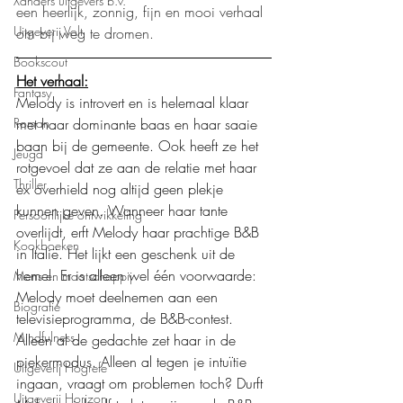
Xanders uitgevers b.v.
een heerlijk, zonnig, fijn en mooi verhaal 
Uitgeverij Volt
om bij weg te dromen.
Bookscout
Het verhaal:
Fantasy
Melody is introvert en is helemaal klaar 
Roman
met haar dominante baas en haar saaie 
baan bij de gemeente. Ook heeft ze het 
Jeugd
rotgevoel dat ze aan de relatie met haar 
Thriller
ex overhield nog altijd geen plekje 
kunnen geven. Wanneer haar tante 
Persoonlijke ontwikkeling
overlijdt, erft Melody haar prachtige B&B 
Kookboeken
in Italië. Het lijkt een geschenk uit de 
hemel. Er is alleen wel één voorwaarde: 
Mens en maatschappij
Melody moet deelnemen aan een 
Biografie
televisieprogramma, de B&B-contest. 
Mindfulness
Alleen al de gedachte zet haar in de 
piekermodus. Alleen al tegen je intuïtie 
Uitgeverij Hogrefe
ingaan, vraagt om problemen toch? Durft 
Uitgeverij Horizon