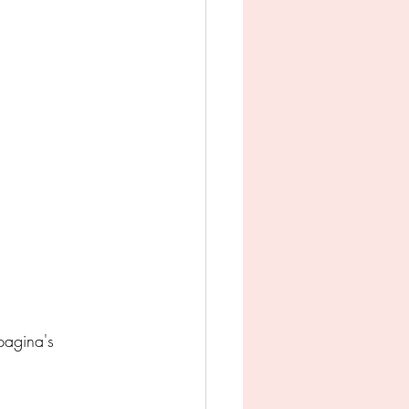
man
Jeugd
appij
agina's