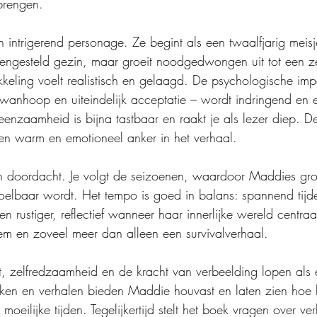
 brengen.
n intrigerend personage. Ze begint als een twaalfjarig meisj
engesteld gezin, maar groeit noodgedwongen uit tot een ze
kkeling voelt realistisch en gelaagd. De psychologische im
 wanhoop en uiteindelijk acceptatie – wordt indringend en ee
eenzaamheid is bijna tastbaar en raakt je als lezer diep. 
n warm en emotioneel anker in het verhaal.
n doordacht. Je volgt de seizoenen, waardoor Maddies gro
ijk voelbaar wordt. Het tempo is goed in balans: spannend tijd
 rustiger, reflectief wanneer haar innerlijke wereld centraal
iem en zoveel meer dan alleen een survivalverhaal.
t, zelfredzaamheid en de kracht van verbeelding lopen als
ken en verhalen bieden Maddie houvast en laten zien hoe b
n moeilijke tijden. Tegelijkertijd stelt het boek vragen over 