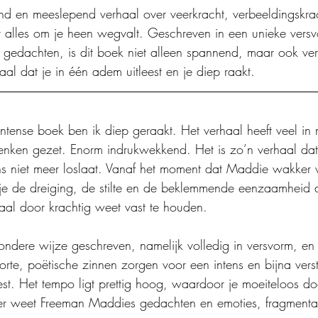
end en meeslepend verhaal over veerkracht, verbeeldingskra
alles om je heen wegvalt. Geschreven in een unieke versv
gedachten, is dit boek niet alleen spannend, maar ook ve
aal dat je in één adem uitleest en je diep raakt.
intense boek ben ik diep geraakt. Het verhaal heeft veel in
enken gezet. Enorm indrukwekkend. Het is zo’n verhaal dat
ens niet meer loslaat. Vanaf het moment dat Maddie wakker 
 je de dreiging, de stilte en de beklemmende eenzaamheid
aal door krachtig weet vast te houden.
zondere wijze geschreven, namelijk volledig in versvorm, en
orte, poëtische zinnen zorgen voor een intens en bijna versti
leest. Het tempo ligt prettig hoog, waardoor je moeiteloos do
er weet Freeman Maddies gedachten en emoties, fragmenta