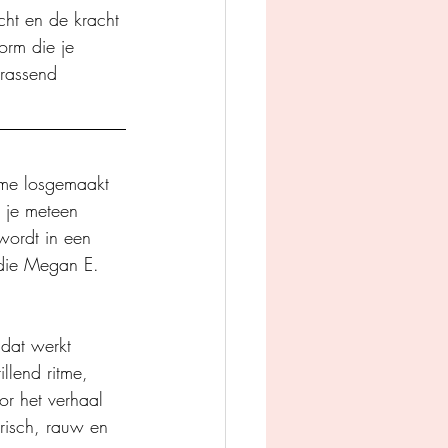
cht en de kracht 
orm die je 
rrassend 
 me losgemaakt 
 je meteen 
wordt in een 
 die Megan E. 
 dat werkt 
llend ritme, 
or het verhaal 
risch, rauw en 