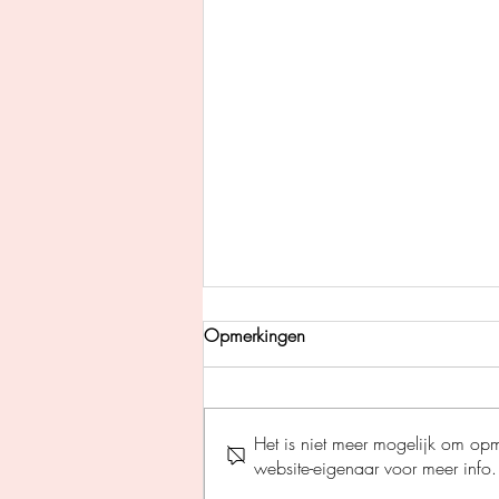
Opmerkingen
Het is niet meer mogelijk om op
website-eigenaar voor meer info.
De rode erfenis - Almar Otten