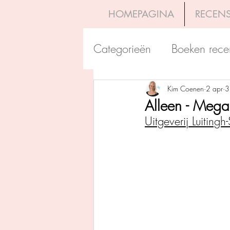
HOMEPAGINA
RECENS
Categorieën
Boeken rece
Uitgeverij Pelckmans
Kim Coenen
2 apr
3
Alleen - Mega
Uitgeverij Luitingh-
Overamstel Uitgevers
Uitgeverij Clavis
Dutc
Uitgeverij Blossom Books