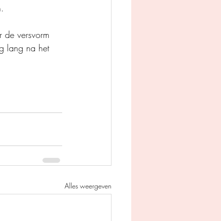
n.
r de versvorm 
g lang na het 
Alles weergeven