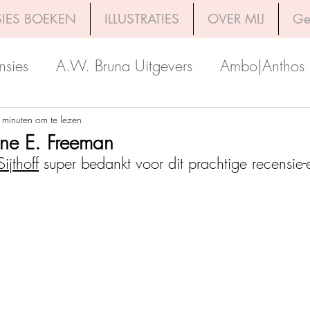
IES BOEKEN
ILLUSTRATIES
OVER MIJ
Ge
nsies
A.W. Bruna Uitgevers
Ambo|Anthos
Boekerij
Uitgeverij Luitingh-Sijthoff
Lev. Uit
 minuten om te lezen
ne E. Freeman
Sijthoff
 super bedankt voor dit prachtige recensie-
Godijn Publishing
Kosmos Uitgevers
The 
h Venture Publishers
Uitgeverij Kokboekencent
Uitgeverij HarperCollins
Uitgeverij de Fon