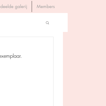
deelde galerij
Members
Inloggen
gevers
exemplaar. 
House of Books
rum
tein