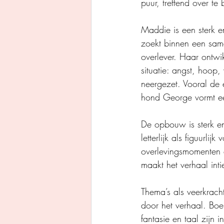
puur, treffend over te
Maddie is een sterk e
zoekt binnen een sam
overlever. Haar ontwi
situatie: angst, hoop,
neergezet. Vooral de 
hond George vormt ee
De opbouw is sterk e
letterlijk als figuurl
overlevingsmomenten en
maakt het verhaal int
Thema’s als veerkrach
door het verhaal. Boe
fantasie en taal zijn i