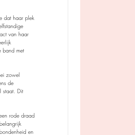
e dat haar plek 
lfstandige 
pact van haar 
rlijk 
De band met 
ei zowel 
ens de 
 staat. Dit 
 een rode draad 
elangrijk 
verbondenheid en 