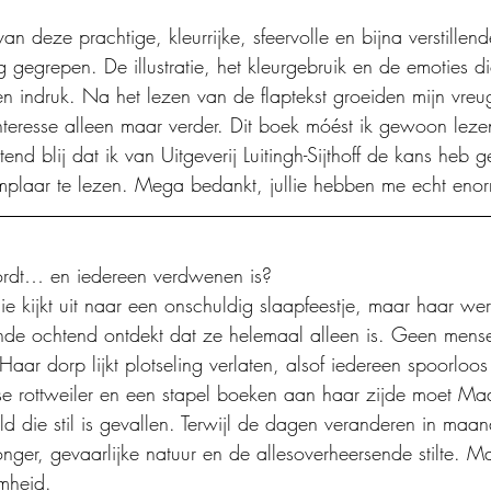
 van deze prachtige, kleurrijke, sfeervolle en bijna verstille
 gegrepen. De illustratie, het kleurgebruik en de emoties d
 indruk. Na het lezen van de flaptekst groeiden mijn vreu
nteresse alleen maar verder. Dit boek móést ik gewoon leze
end blij dat ik van Uitgeverij Luitingh-Sijthoff de kans heb 
mplaar te lezen. Mega bedankt, jullie hebben me echt enor
rdt… en iedereen verdwenen is?
e kijkt uit naar een onschuldig slaapfeestje, maar haar were
de ochtend ontdekt dat ze helemaal alleen is. Geen mens
 Haar dorp lijkt plotseling verlaten, alsof iedereen spoorloo
e rottweiler en een stapel boeken aan haar zijde moet Mad
ld die stil is gevallen. Terwijl de dagen veranderen in maa
ger, gevaarlijke natuur en de allesoverheersende stilte. Ma
mheid.