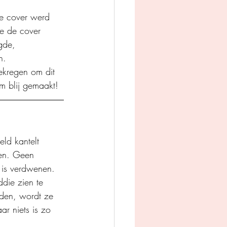
nde cover werd 
ie de cover 
gde, 
n.
gekregen om dit 
m blij gemaakt!
ld kantelt 
en. Geen 
s is verdwenen.
die zien te 
nden, wordt ze 
ar niets is zo 