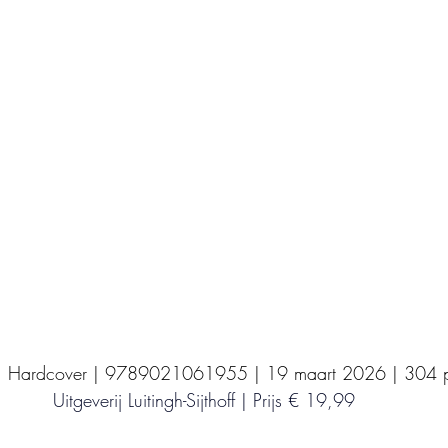
Uitgeverij Elikser
Uitgeverij Hamley Books
Uitgeverij Volt
Bookscout
Fantasy
Ro
ntwikkeling
Kookboeken
Mens en maatsch
| Hardcover | 9789021061955 | 19 maart 2026 | 304 p
Uitgeverij Luitingh-Sijthoff | Prijs € 19,99