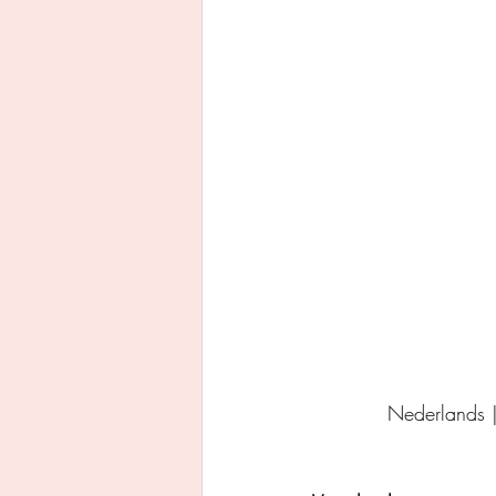
Uitgeverij Ankhhermes
Xanders uitgevers b.v.
Thriller
Persoonlijke o
Nederlands 