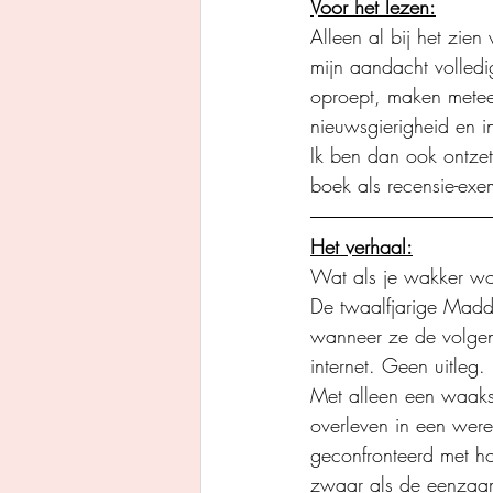
Voor het lezen:
Alleen al bij het zien
mijn aandacht volledig
oproept, maken meteen
nieuwsgierigheid en i
Ik ben dan ook ontzett
boek als recensie-exe
Het verhaal:
Wat als je wakker wo
De twaalfjarige Maddi
wanneer ze de volgen
internet. Geen uitleg.
Met alleen een waaks
overleven in een were
geconfronteerd met hon
zwaar als de eenzaa