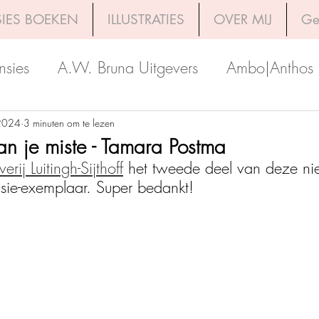
IES BOEKEN
ILLUSTRATIES
OVER MIJ
Ge
nsies
A.W. Bruna Uitgevers
Ambo|Anthos
Boekerij
Uitgeverij Luitingh-Sijthoff
Lev. Uit
2024
3 minuten om te lezen
an je miste - Tamara Postma
erij Luitingh-Sijthoff
 het tweede deel van deze ni
Godijn Publishing
Kosmos Uitgevers
The 
nsie-exemplaar. Super bedankt!
h Venture Publishers
Uitgeverij Kokboekencent
Uitgeverij HarperCollins
Uitgeverij de Fon