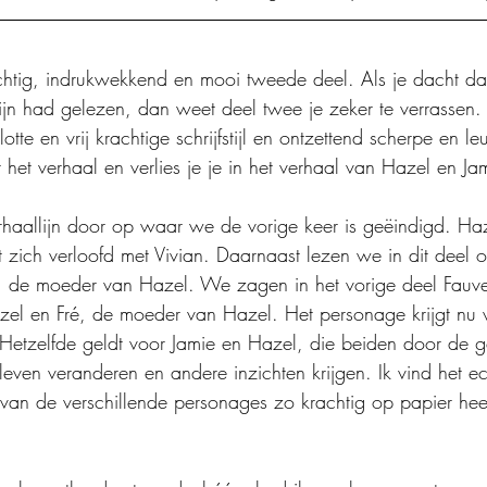
ig, indrukwekkend en mooi tweede deel. Als je dacht dat 
ijn had gelezen, dan weet deel twee je zeker te verrassen
otte en vrij krachtige schrijfstijl en ontzettend scherpe en l
 het verhaal en verlies je je in het verhaal van Hazel en Ja
erhaallijn door op waar we de vorige keer is geëindigd. Haz
ft zich verloofd met Vivian. Daarnaast lezen we in dit deel 
e, de moeder van Hazel. We zagen in het vorige deel Fauv
el en Fré, de moeder van Hazel. Het personage krijgt nu 
etzelfde geldt voor Jamie en Hazel, die beiden door de g
even veranderen en andere inzichten krijgen. Ik vind het e
an de verschillende personages zo krachtig op papier heef