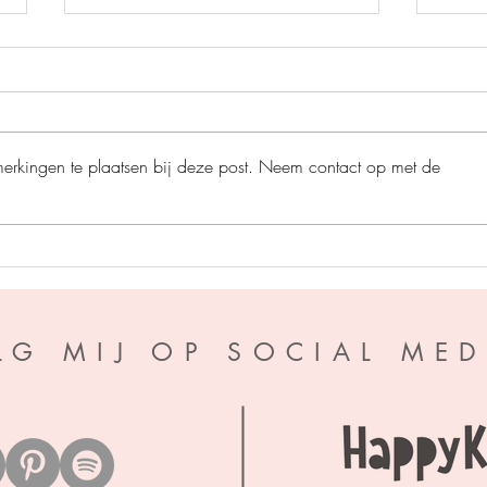
merkingen te plaatsen bij deze post. Neem contact op met de
Perfe
A war of Wyverns - S.F.
Williamson
LG MIJ OP SOCIAL MED