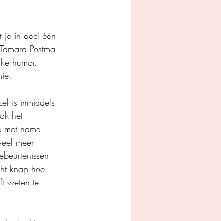
je in deel één 
. Tamara Postma 
euke humor. 
mie.
el is inmiddels 
ook het 
e met name 
veel meer 
ebeurtenissen 
cht knap hoe 
t weten te 