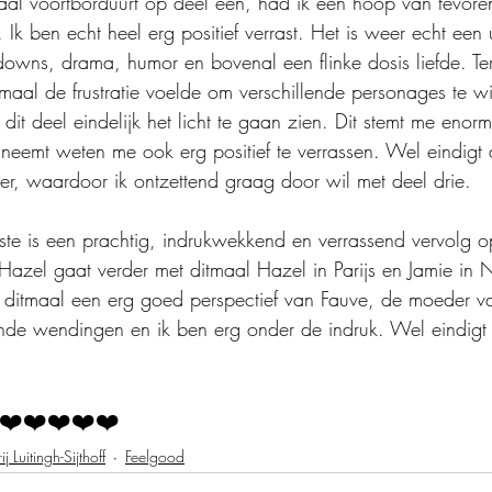
aal voortborduurt op deel één, had ik een hoop van tevore
. Ik ben echt heel erg positief verrast. Het is weer echt een 
owns, drama, humor en bovenal een flinke dosis liefde. Terw
maal de frustratie voelde om verschillende personages te w
 dit deel eindelijk het licht te gaan zien. Dit stemt me enor
eemt weten me ook erg positief te verrassen. Wel eindigt d
r, waardoor ik ontzettend graag door wil met deel drie.
iste is een prachtig, indrukwekkend en verrassend vervolg o
Hazel gaat verder met ditmaal Hazel in Parijs en Jamie in 
 ditmaal een erg goed perspectief van Fauve, de moeder v
sende wendingen en ik ben erg onder de indruk. Wel eindigt 
 
❤️❤️❤️❤️❤️
ij Luitingh-Sijthoff
Feelgood