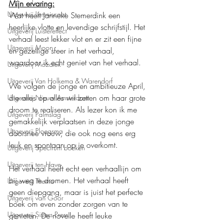
Mijn ervaring:
Uitgeverij Lemniscaat
Wat heeft Janneke Stemerdink een 
heerlijke vlotte en levendige schrijfstijl. Het 
Uitgeverij Luistereffect
verhaal leest lekker vlot en er zit een fijne 
Uitgeverij Moon
en gezellige sfeer in het verhaal, 
waardoor ik echt geniet van het verhaal.
Uitgeverij Mozaïek
Uitgeverij Van Holkema & Warendorf
We volgen de jonge en ambitieuze April, 
die alles op alles wil zetten om haar grote 
Uitgeverij Nieuw Amsterdam
droom te realiseren. Als lezer kon ik me 
Uitgeverij Palmslag
gemakkelijk verplaatsen in deze jonge 
Uitgeverij Ploegsma
doorsnee vrouw, die ook nog eens erg 
leuk en spontaan op je overkomt.
Uitgeverij Spectrum boeken
Uitgeverij ten Have
Het verhaal heeft echt een verhaallijn om 
bij weg te dromen. Het verhaal heeft 
Uitgeverij Thema
geen diepgang, maar is juist het perfecte 
Uitgeverij van Goor
boek om even zonder zorgen van te 
Uitgeverij Sisters Press
genieten. De novelle heeft leuke 