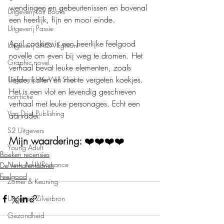
wendingen en gebeurtenissen en bovenal 
Uitgeverij Loft Books
een heerlijk, fijn en mooi einde.
Uitgeverij Passie
April cookies is een heerlijke feelgood 
Uitgeverij SAGA Egmont
novelle om even bij weg te dromen. Het 
Graphic novel
verhaal bevat leuke elementen, zoals 
liefde, katten en niet te vergeten koekjes. 
Uitgeverij We Will Shoot
Het is een vlot en levendig geschreven 
non-fictie
verhaal met leuke personages. Echt een 
Van Driel Publishing
aanrader. 
S2 Uitgevers
Mijn waardering: 
❤️❤️❤️❤️
Young Adult
Boeken recensies
New Adult Romance
De Verhalenfabriek
Feelgood
Zomer & Keuning
Uitgeverij Zilverbron
Gezondheid