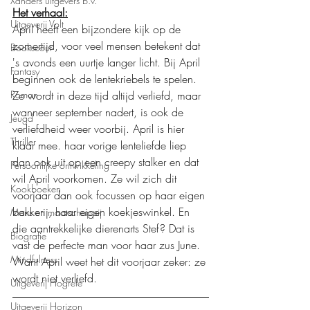
Xanders uitgevers b.v.
Het verhaal:
Uitgeverij Volt
April heeft een bijzondere kijk op de 
zomertijd, voor veel mensen betekent dat 
Bookscout
's avonds een uurtje langer licht. Bij April 
Fantasy
beginnen ook de lentekriebels te spelen. 
Roman
Ze wordt in deze tijd altijd verliefd, maar 
wanneer september nadert, is ook de 
Jeugd
verliefdheid weer voorbij. April is hier 
Thriller
klaar mee. haar vorige lenteliefde liep 
dan ook uit op een creepy stalker en dat 
Persoonlijke ontwikkeling
wil April voorkomen. Ze wil zich dit 
Kookboeken
voorjaar dan ook focussen op haar eigen 
bakkerij, haar eigen koekjeswinkel. En 
Mens en maatschappij
die aantrekkelijke dierenarts Stef? Dat is 
Biografie
vast de perfecte man voor haar zus June. 
Mindfulness
Want April weet het dit voorjaar zeker: ze 
wordt niet verliefd.
Uitgeverij Hogrefe
Uitgeverij Horizon