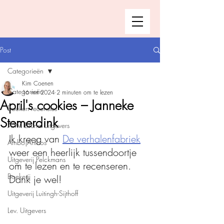
Post
Categorieën
Kim Coenen
Categorieën
16 mrt 2024
2 minuten om te lezen
April's cookies – Janneke
Boeken recensies
Stemerdink
A.W. Bruna Uitgevers
Ik kreeg van 
De verhalenfabriek
Ambo|Anthos
weer een heerlijk tussendoortje 
Uitgeverij Pelckmans
om te lezen en te recenseren. 
Boekerij
Dank je wel!
Uitgeverij Luitingh-Sijthoff
Lev. Uitgevers