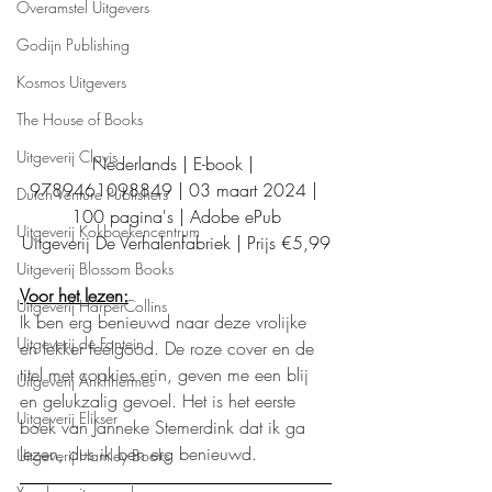
Overamstel Uitgevers
Godijn Publishing
Kosmos Uitgevers
The House of Books
Uitgeverij Clavis
Nederlands | E-book | 
9789461098849 | 03 maart 2024 | 
Dutch Venture Publishers
100 pagina's | Adobe ePub
Uitgeverij Kokboekencentrum
Uitgeverij De Verhalenfabriek | Prijs €5,99
Uitgeverij Blossom Books
Voor het lezen:
Uitgeverij HarperCollins
Ik ben erg benieuwd naar deze vrolijke 
Uitgeverij de Fontein
en lekker feelgood. De roze cover en de 
titel met cookies erin, geven me een blij 
Uitgeverij Ankhhermes
en gelukzalig gevoel. Het is het eerste 
Uitgeverij Elikser
boek van Janneke Stemerdink dat ik ga 
lezen, dus ik ben erg benieuwd.
Uitgeverij Hamley Books