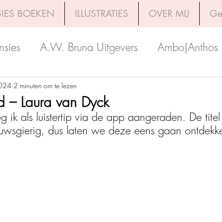
IES BOEKEN
ILLUSTRATIES
OVER MIJ
Ge
nsies
A.W. Bruna Uitgevers
Ambo|Anthos
Boekerij
Uitgeverij Luitingh-Sijthoff
Lev. Uit
2024
2 minuten om te lezen
d – Laura van Dyck
eg ik als luistertip via de app aangeraden. De tite
Godijn Publishing
Kosmos Uitgevers
The 
uwsgierig, dus laten we deze eens gaan ontdekk
h Venture Publishers
Uitgeverij Kokboekencent
Uitgeverij HarperCollins
Uitgeverij de Fon