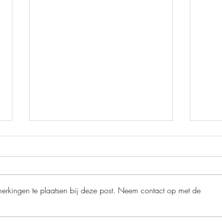
merkingen te plaatsen bij deze post. Neem contact op met de
De ro
Het grote bijenplan - Ben