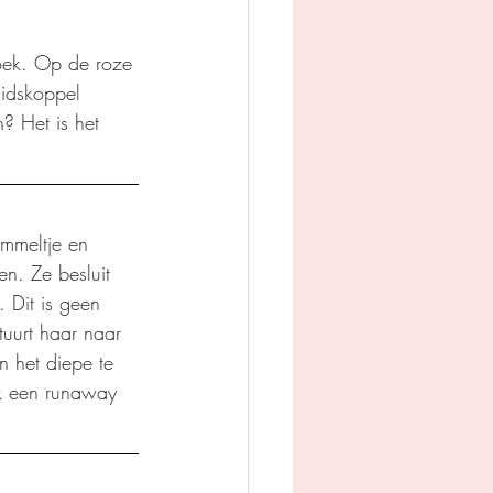
boek. Op de roze 
uidskoppel 
? Het is het 
ommeltje en 
en. Ze besluit 
 Dit is geen 
tuurt haar naar 
 het diepe te 
jk een runaway 