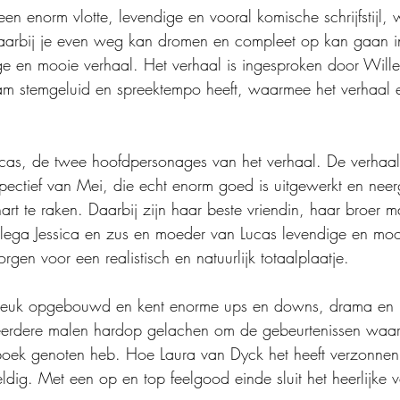
en enorm vlotte, levendige en vooral komische schrijfstijl,
waarbij je even weg kan dromen en compleet op kan gaan i
 en mooie verhaal. Het verhaal is ingesproken door Willem
 stemgeluid en spreektempo heeft, waarmee het verhaal ec
s, de twee hoofdpersonages van het verhaal. De verhaalli
ectief van Mei, die echt enorm goed is uitgewerkt en neer
art te raken. Daarbij zijn haar beste vriendin, haar broer 
ollega Jessica en zus en moeder van Lucas levendige en moo
rgen voor een realistisch en natuurlijk totaalplaatje.
 leuk opgebouwd en kent enorme ups en downs, drama en 
eerdere malen hardop gelachen om de gebeurtenissen waar
boek genoten heb. Hoe Laura van Dyck het heeft verzonnen 
dig. Met een op en top feelgood einde sluit het heerlijke v