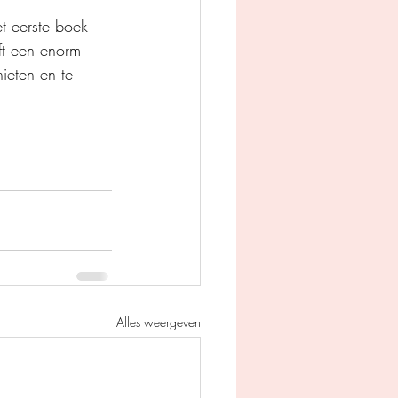
t eerste boek 
ft een enorm 
nieten en te 
Alles weergeven