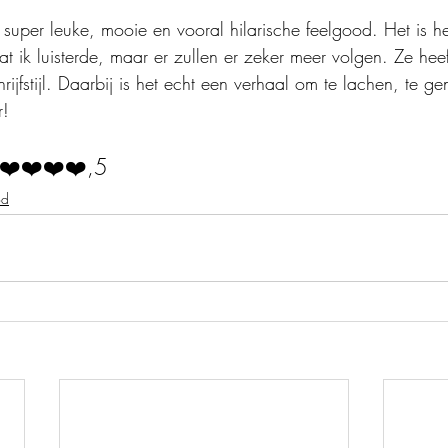
 super leuke, mooie en vooral hilarische feelgood. Het is he
t ik luisterde, maar er zullen er zeker meer volgen. Ze hee
rijfstijl. Daarbij is het echt een verhaal om te lachen, te ge
r!
❤️❤️❤️❤️,5
od