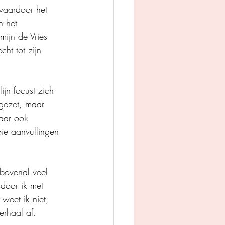
 waardoor het 
n het 
ijn de Vries 
ht tot zijn 
jn focust zich 
gezet, maar 
maar ook 
ie aanvullingen 
bovenal veel 
door ik met 
weet ik niet, 
erhaal af.