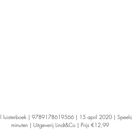
Uitgeverij Elikser
Uitgeverij Hamley Books
Uitgeverij Volt
Bookscout
Fantasy
Ro
ntwikkeling
Kookboeken
Mens en maatsch
al luisterboek | 9789178619566 | 15 april 2020 | Speel
minuten | Uitgeverij Lindt&Co | Prijs €12,99