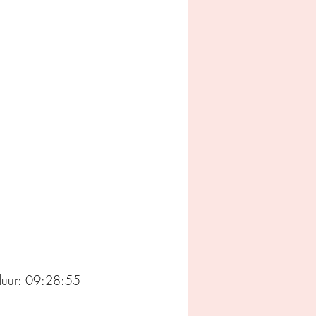
man
Jeugd
appij
duur: 09:28:55 