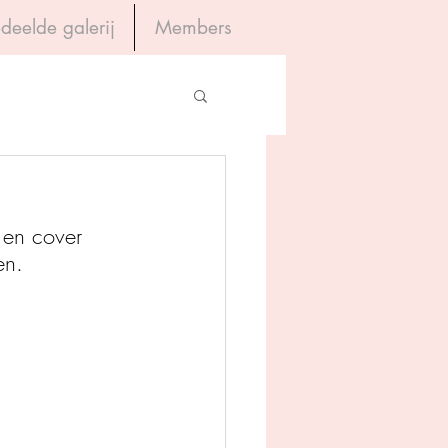
deelde galerij
Members
Inloggen
gevers
l en cover 
House of Books
en.
rum
tein