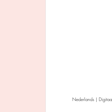
Uitgeverij Ankhhermes
Xanders uitgevers b.v.
Thriller
Persoonlijke o
Nederlands | Digita