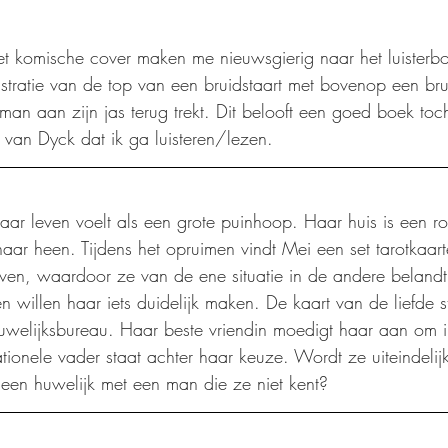
 het komische cover maken me nieuwsgierig naar het luister
ustratie van de top van een bruidstaart met bovenop een br
an aan zijn jas terug trekt. Dit belooft een goed boek toch
 van Dyck dat ik ga luisteren/lezen.
aar leven voelt als een grote puinhoop. Haar huis is een r
aar heen. Tijdens het opruimen vindt Mei een set tarotkaart
ven, waardoor ze van de ene situatie in de andere belandt.
n willen haar iets duidelijk maken. De kaart van de liefde s
welijksbureau. Haar beste vriendin moedigt haar aan om in
rationele vader staat achter haar keuze. Wordt ze uiteindeli
 een huwelijk met een man die ze niet kent?