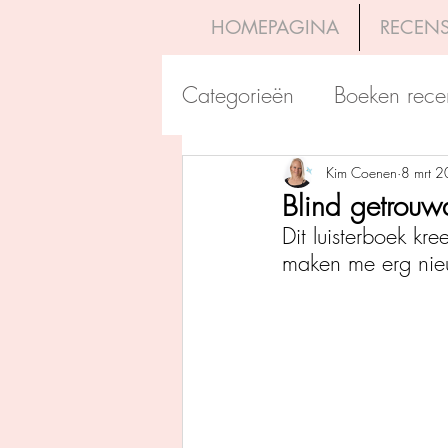
HOMEPAGINA
RECENS
Categorieën
Boeken rece
Uitgeverij Pelckmans
Kim Coenen
8 mrt 
Blind getrouw
Dit luisterboek kre
Overamstel Uitgevers
maken me erg nie
Uitgeverij Clavis
Dutc
Uitgeverij Blossom Books