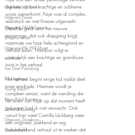
dat later op ons krachtige en sublieme 
Uitgeverij Loft Books
wijze samenkomt. Faye was al complex, 
Uitgeverij Passie
realistisch en met finesse uitgewerkt. 
Uitgeverij SAGA Egmont
Ditzelfde geldt voor het nieuwe 
personage, dat ook diepgang krijgt, 
Graphic novel
naarmate we haar hele achtergrond en 
Uitgeverij We Will Shoot
verhaal lezen. Hierdoor volgt er 
uiteindelijk een krachtige en grandioze 
non-fictie
twist in het verhaal.
Van Driel Publishing
S2 Uitgevers
Het verhaal begint enige tijd nadat deel 
twee eindigde. Hiermee wordt je 
Young Adult
compleet verrast, want de wending die 
New Adult Romance
het leven van Faye op dat moment heeft 
gekregen had ik niet verwacht. Ook 
Zomer & Keuning
vanuit hier weet Camilla Läckberg weer 
Uitgeverij Zilverbron
een origineel, pakkend en erg 
indrukwekkend verhaal uit te werken dat 
Gezondheid