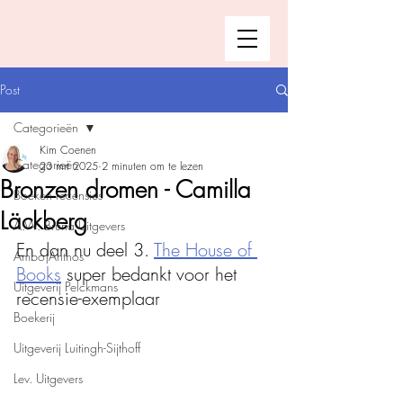
Post
Categorieën
Kim Coenen
Categorieën
23 mrt 2025
2 minuten om te lezen
Bronzen dromen - Camilla
Boeken recensies
Läckberg
A.W. Bruna Uitgevers
En dan nu deel 3. 
The House of 
Ambo|Anthos
Books
 super bedankt voor het 
Uitgeverij Pelckmans
recensie-exemplaar
Boekerij
Uitgeverij Luitingh-Sijthoff
Lev. Uitgevers