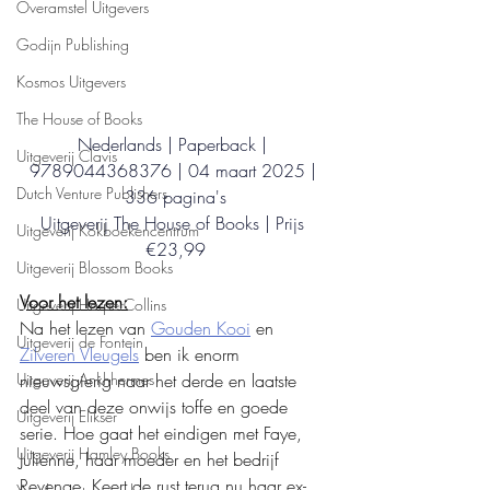
Overamstel Uitgevers
Godijn Publishing
Kosmos Uitgevers
The House of Books
Nederlands | Paperback | 
Uitgeverij Clavis
9789044368376 | 04 maart 2025 | 
Dutch Venture Publishers
336 pagina's
Uitgeverij The House of Books | Prijs 
Uitgeverij Kokboekencentrum
€23,99
Uitgeverij Blossom Books
Voor het lezen:
Uitgeverij HarperCollins
Na het lezen van 
Gouden Kooi
 en 
Uitgeverij de Fontein
Zilveren Vleugels
 ben ik enorm 
Uitgeverij Ankhhermes
nieuwsgierig naar het derde en laatste 
deel van deze onwijs toffe en goede 
Uitgeverij Elikser
serie. Hoe gaat het eindigen met Faye, 
Uitgeverij Hamley Books
Julienne, haar moeder en het bedrijf 
Revenge. Keert de rust terug nu haar ex-