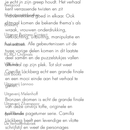
je echt in zijn greep houdt. Het verhaal 
Feelgood
kent verrassende twisten en zit 
Managementboeken
indrukwekkend goed in elkaar. Ook 
ditmaal komen de bekende thema's als 
Boekerij
wraak, vrouwen onderdrukking, 
Uitgever Business Contact
verkrachting, uitbuiting, manipulatie en 
lust samen. Alle gebeurtenissen uit de 
Prentenboek
twee vorige delen komen in dit laatste 
KOBO Originals
deel samen en de puzzelstukjes vallen 
VBK Lab
allemaal op zijn plek. Tot slot weet 
Camilla Läckberg echt een grande finale 
Loft Books
en een mooi einde aan het verhaal te 
Uitgeverij Lannoo
geven.
Uitgeverij Melenhoff
Bronzen dromen is echt de grande finale 
Uitgeverij Zilverspoor
van deze onwijs toffe, originele en 
pakkende pageturner serie. Camilla 
April Books
Läckberg heeft een levendige en vlotte 
De Verhalenfabriek
schrijfstijl en weet de personages 