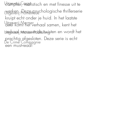
Uitgeverij Cargo
complex, realistisch en met finesse uit te 
werken. Deze psychologische thrillerserie 
Uitgeverij Prometheus
kruipt echt onder je huid. In het laatste 
Uitgeverij Marmer
deel komt het verhaal samen, kent het 
verhaal verrassende twisten en wordt het 
Uitgeverij Maven Publishing
prachtig afgesloten. Deze serie is echt 
De Crime Compagnie
een must-read!
Uitgeverij Kluitman
Mijn waardering: 
❤️❤️❤️❤️❤️
Boeken recensies
The House of Books
Thriller
Recente blogposts
Alles weergeven