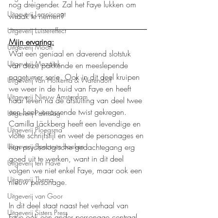
nog dreigender. Zal het Faye lukken om 
Uitgeverij Lemniscaat
wraak te nemen?
Uitgeverij Luistereffect
Mijn ervaring:
Uitgeverij Moon
Wat een geniaal en daverend slotstuk 
Uitgeverij Mozaïek
van deze pakkende en meeslepende 
pageturner serie. Ook in dit deel kruipen 
Uitgeverij Van Holkema & Warendorf
we weer in de huid van Faye en heeft 
Uitgeverij Nieuw Amsterdam
haar leven na de afsluiting van deel twee 
een heel verrassende twist gekregen. 
Uitgeverij Palmslag
Camilla Läckberg heeft een levendige en 
Uitgeverij Ploegsma
vlotte schrijfstijl en weet de personages en 
Uitgeverij Spectrum boeken
hun psychologische gedachtegang erg 
goed uit te werken, want in dit deel 
Uitgeverij ten Have
volgen we niet enkel Faye, maar ook een 
Uitgeverij Thema
nieuw personage.
Uitgeverij van Goor
In dit deel staat naast het verhaal van 
Uitgeverij Sisters Press
Faye ook een ander personage centraal 