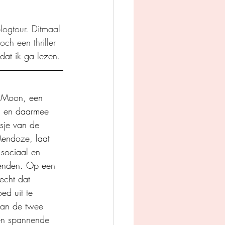
logtour. Ditmaal 
ch een thriller 
dat ik ga lezen. 
r Moon, een 
en en daarmee 
sje van de 
Mendoze, laat 
 sociaal en 
rienden. Op een 
echt dat 
ed uit te 
 kan de twee 
en spannende 