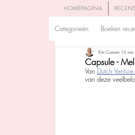
HOMEPAGINA
RECENS
Categorieën
Boeken rece
Uitgeverij Pelckmans
Kim Coenen
16 mei
Capsule - Mel
Van 
Dutch Venture 
Overamstel Uitgevers
van deze veelbelov
Uitgeverij Clavis
Dutc
Uitgeverij Blossom Books