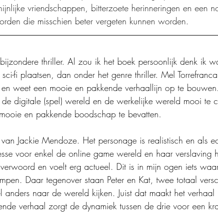
hijnlijke vriendschappen, bitterzoete herinneringen en een n
orden die misschien beter vergeten kunnen worden.
ijzondere thriller. Al zou ik het boek persoonlijk denk ik w
sci-fi plaatsen, dan onder het genre thriller. Mel Torrefranca
tijl en weet een mooie en pakkende verhaallijn op te bouwen
de digitale (spel) wereld en de werkelijke wereld mooi te 
 mooie en pakkende boodschap te bevatten.
van Jackie Mendoze. Het personage is realistisch en als ec
esse voor enkel de online game wereld en haar verslaving h
erwoord en voelt erg actueel. Dit is in mijn ogen iets waar 
en. Daar tegenover staan Peter en Kat, twee totaal versc
l anders naar de wereld kijken. Juist dat maakt het verhaal i
nde verhaal zorgt de dynamiek tussen de drie voor een kra