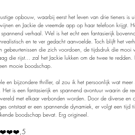
ustige opbouw, waarbij eerst het leven van drie tieners is u
ijnen en Jackie de vreemde app op haar telefoon krijgt. He
spannend verhaal. Wel is het echt een fantasierijk bovennat
realistisch en te ver gedacht aanvoelde. Toch blijft het ver
 gebeurtenissen die zich voordoen, de tijdsdruk die mooi 
 die rijst... zal het Jackie lukken om de twee te redden. 
 een mooie boodschap.
le en bijzondere thriller, al zou ik het persoonlijk wat meer 
 Het is een fantasierijk en spannend avontuur waarin de rea
wereld met elkaar verbonden worden. Door de diverse en 
ges ontstaat er een spannende dynamiek, er volgt een tijd t
kende boodschap bevat. Erg origineel.
❤️❤️❤️,5