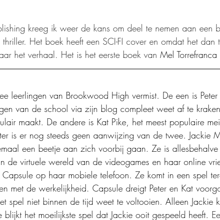
lishing kreeg ik weer de kans om deel te nemen aan een b
hriller. Het boek heeft een SCI-FI cover en omdat het dan to
aar het verhaal. Het is het eerste boek van 
Mel Torrefranca 
e leerlingen van Brookwood High vermist. De een is Pete
lingen van de school via zijn blog compleet weet af te krak
ulair maakt. De andere is Kat Pike, het meest populaire mei
ter is er nog steeds geen aanwijzing van de twee. Jackie 
emaal een beetje aan zich voorbij gaan. Ze is allesbehalve
st in de virtuele wereld van de videogames en haar online v
 Capsule op haar mobiele telefoon. Ze komt in een spel ter
en met de werkelijkheid. Capsule dreigt Peter en Kat voorgo
et spel niet binnen de tijd weet te voltooien. Alleen Jackie
lijkt het moeilijkste spel dat Jackie ooit gespeeld heeft. 
E