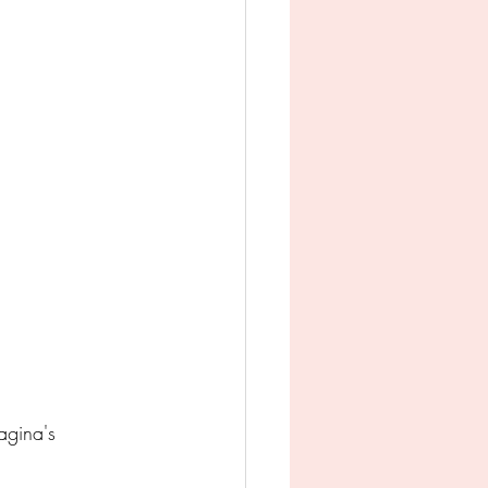
man
Jeugd
appij
gina's