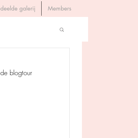
deelde galerij
Members
Inloggen
gevers
de blogtour 
House of Books
rum
tein