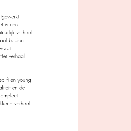
itgewerkt 
t is een 
uurlijk verhaal 
haal boeien 
wordt 
Het verhaal 
sci-fi en young 
liteit en de 
compleet 
ikkend verhaal 