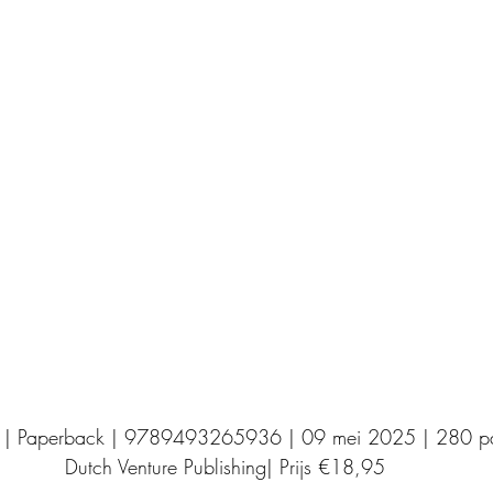
Uitgeverij Elikser
Uitgeverij Hamley Books
Uitgeverij Volt
Bookscout
Fantasy
Ro
ntwikkeling
Kookboeken
Mens en maatsch
 | Paperback | 9789493265936 | 09 mei 2025 | 280 pa
Dutch Venture Publishing| Prijs €18,95