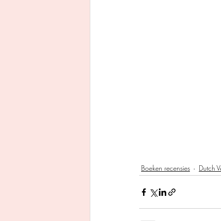
Boeken recensies
Dutch V