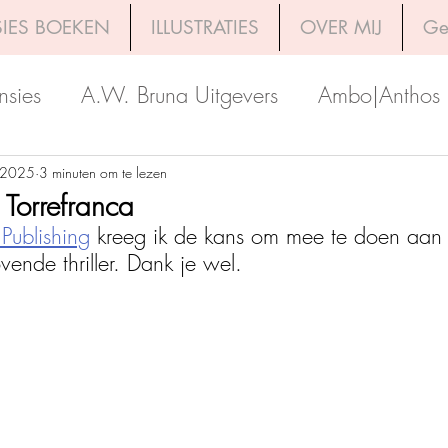
IES BOEKEN
ILLUSTRATIES
OVER MIJ
Ge
nsies
A.W. Bruna Uitgevers
Ambo|Anthos
Boekerij
Uitgeverij Luitingh-Sijthoff
Lev. Uit
 2025
3 minuten om te lezen
 Torrefranca
Publishing
 kreeg ik de kans om mee te doen aan 
Godijn Publishing
Kosmos Uitgevers
The 
ende thriller. Dank je wel. 
h Venture Publishers
Uitgeverij Kokboekencent
Uitgeverij HarperCollins
Uitgeverij de Fon