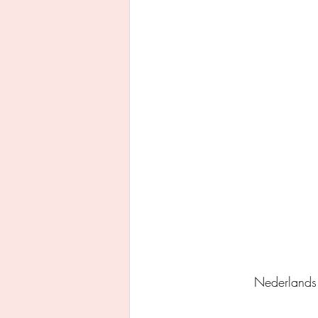
Uitgeverij Ankhhermes
Xanders uitgevers b.v.
Thriller
Persoonlijke o
Nederlands