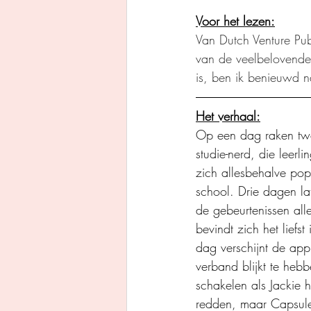
Voor het lezen:
Van Dutch Venture Pub
van de veelbelovende t
is, ben ik benieuwd n
Het verhaal:
Op een dag raken twe
studie-nerd, die leer
zich allesbehalve pop
school. Drie dagen la
de gebeurtenissen all
bevindt zich het lief
dag verschijnt de app
verband blijkt te hebb
schakelen als Jackie h
redden, maar Capsule b