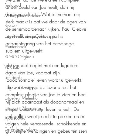
Feelgood
ander beeld van Joe heeft, dan hij 
daadwerkelijk is. Wat dit verhaal erg 
Managementboeken
sterk maakt is dat we door de ogen van 
Boekerij
de seriemoordenaar kijken. Paul Cleave 
heeft ook de psychologische 
Uitgever Business Contact
gedachtegang van het personage 
Prentenboek
subliem uitgewerkt.
KOBO Originals
Het verhaal begint met een lugubere 
VBK Lab
daad van Joe, voordat zijn 
Loft Books
'doodnormale' leven wordt uitgewerkt. 
Hierdoor krijg je als lezer direct het 
Uitgeverij Lannoo
complete plaatje van Joe te zien en hoe 
Uitgeverij Melenhoff
hij zich daarnaast als doodnormaal en 
Uitgeverij Zilverspoor
simpel persoon zijn leventje leeft. De 
verhaallijn weet je echt te pakken en er 
April Books
volgen hele verrassende, schokkende en 
De Verhalenfabriek
gruwelijke wendingen en gebeurtenissen 