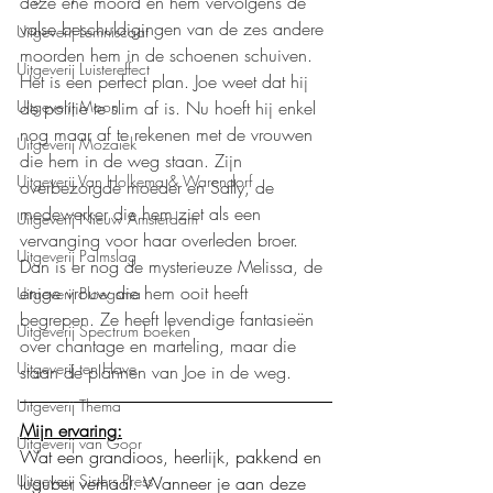
deze ene moord en hem vervolgens de 
valse beschuldigingen van de zes andere 
Uitgeverij Lemniscaat
moorden hem in de schoenen schuiven. 
Uitgeverij Luistereffect
Het is een perfect plan. Joe weet dat hij 
Uitgeverij Moon
de politie te slim af is. Nu hoeft hij enkel 
nog maar af te rekenen met de vrouwen 
Uitgeverij Mozaïek
die hem in de weg staan. Zijn 
Uitgeverij Van Holkema & Warendorf
overbezorgde moeder en Sally, de 
medewerker die hem ziet als een 
Uitgeverij Nieuw Amsterdam
vervanging voor haar overleden broer. 
Uitgeverij Palmslag
Dan is er nog de mysterieuze Melissa, de 
enige vrouw die hem ooit heeft 
Uitgeverij Ploegsma
begrepen. Ze heeft levendige fantasieën 
Uitgeverij Spectrum boeken
over chantage en marteling, maar die 
Uitgeverij ten Have
staan de plannen van Joe in de weg.
Uitgeverij Thema
Mijn ervaring:
Uitgeverij van Goor
Wat een grandioos, heerlijk, pakkend en 
Uitgeverij Sisters Press
luguber verhaal. Wanneer je aan deze 