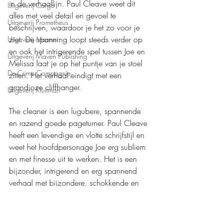
in de verhaallijn. Paul Cleave weet dit 
Uitgeverij Cargo
alles met veel detail en gevoel te 
Uitgeverij Prometheus
beschrijven, waardoor je het zo voor je 
ziet. De spanning loopt steeds verder op 
Uitgeverij Marmer
en ook het intrigerende spel tussen Joe en 
Uitgeverij Maven Publishing
Melissa laat je op het puntje van je stoel 
De Crime Compagnie
zitten. Het verhaal eindigt met een 
grandioze cliffhanger.
Uitgeverij Kluitman
The cleaner is een lugubere, spannende 
en razend goede pageturner. Paul Cleave 
heeft een levendige en vlotte schrijfstijl en 
weet het hoofdpersonage Joe erg subliem 
en met finesse uit te werken. Het is een 
bijzonder, intrigerend en erg spannend 
verhaal met bijzondere, schokkende en 
heftige wendingen en gebeurtenissen. 
Echt een mega dikke aanrader! Ik ben 
heel benieuwd naar deel twee. 