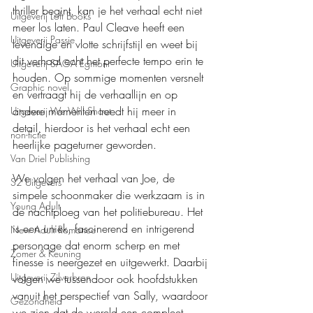
thriller begint, kan je het verhaal echt niet 
Uitgeverij Loft Books
meer los laten. Paul Cleave heeft een 
Uitgeverij Passie
levendige en vlotte schrijfstijl en weet bij 
dit verhaal echt het perfecte tempo erin te 
Uitgeverij SAGA Egmont
houden. Op sommige momenten versnelt 
Graphic novel
en vertraagt hij de verhaallijn en op 
andere momenten treedt hij meer in 
Uitgeverij We Will Shoot
detail, hierdoor is het verhaal echt een 
non-fictie
heerlijke pageturner geworden.
Van Driel Publishing
We volgen het verhaal van Joe, de 
S2 Uitgevers
simpele schoonmaker die werkzaam is in 
Young Adult
de nachtploeg van het politiebureau. Het 
is een uniek, fascinerend en intrigerend 
New Adult Romance
personage dat enorm scherp en met 
Zomer & Keuning
finesse is neergezet en uitgewerkt. Daarbij 
Uitgeverij Zilverbron
volgen we tussendoor ook hoofdstukken 
vanuit het perspectief van Sally, waardoor 
Gezondheid
we zien dat de wereld een compleet 