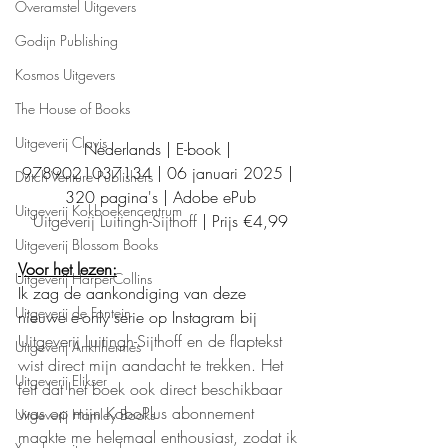
Overamstel Uitgevers
Godijn Publishing
Kosmos Uitgevers
The House of Books
Uitgeverij Clavis
Nederlands | E-book | 
9789021037134 | 06 januari 2025 | 
Dutch Venture Publishers
320 pagina's | Adobe ePub
Uitgeverij Kokboekencentrum
Uitgeverij Luitingh-Sijthoff
 | Prijs €4,99
Uitgeverij Blossom Books
Voor het lezen:
Uitgeverij HarperCollins
Ik zag de aankondiging van deze 
Uitgeverij de Fontein
nieuwe e-only serie op Instagram bij 
Uitgeverij Luitingh-Sijthoff en de flaptekst 
Uitgeverij Ankhhermes
wist direct mijn aandacht te trekken. Het 
Uitgeverij Elikser
feit dat het boek ook direct beschikbaar 
was op mijn KoboPlus abonnement 
Uitgeverij Hamley Books
maakte me helemaal enthousiast, zodat ik 