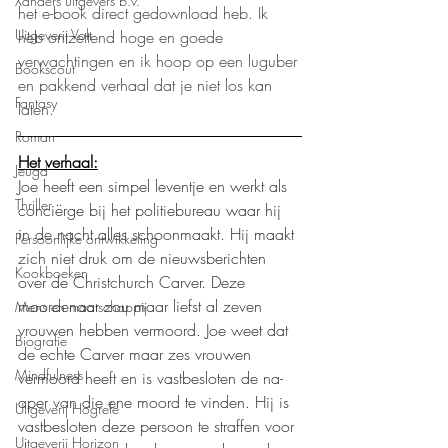
Xanders uitgevers b.v.
het e-book direct gedownload heb. Ik 
Uitgeverij Volt
heb ontzettend hoge en goede 
verwachtingen en ik hoop op een luguber 
Bookscout
en pakkend verhaal dat je niet los kan 
Fantasy
laten.
Roman
Het verhaal:
Jeugd
Joe heeft een simpel leventje en werkt als 
Thriller
conciërge bij het politiebureau waar hij 
in de nacht alles schoonmaakt. Hij maakt 
Persoonlijke ontwikkeling
zich niet druk om de nieuwsberichten 
Kookboeken
over de Christchurch Carver. Deze 
moordenaar zou maar liefst al zeven 
Mens en maatschappij
vrouwen hebben vermoord. Joe weet dat 
Biografie
de echte Carver maar zes vrouwen 
Mindfulness
vermoord heeft en is vastbesloten de na-
aper van die ene moord te vinden. Hij is 
Uitgeverij Hogrefe
vastbesloten deze persoon te straffen voor 
Uitgeverij Horizon