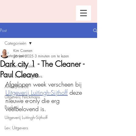
Post
Categorieën
Kim Coenen
Categorieën
26 jan 2025
3 minuten om te lezen
Dark city 1 - The Cleaner -
Boeken recensies
Paul Cleave
A.W. Bruna Uitgevers
Afgelopen week verscheen bij 
Ambo|Anthos
Uitgeverij Luitingh-Sijthoff
 deze 
Uitgeverij Pelckmans
nieuwe e-only die erg 
Boekerij
veelbelovend is.
Uitgeverij Luitingh-Sijthoff
Lev. Uitgevers