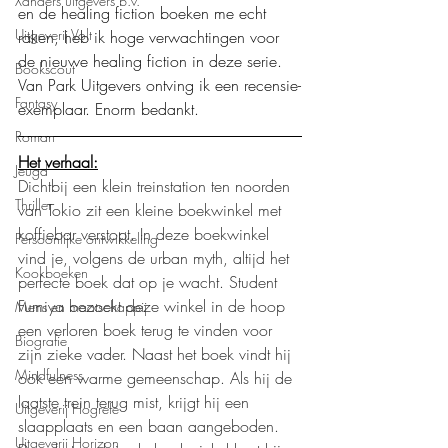
Xanders uitgevers b.v.
en de healing fiction boeken me echt 
Uitgeverij Volt
raken, heb ik hoge verwachtingen voor 
de nieuwe healing fiction in deze serie. 
Bookscout
Van Park Uitgevers ontving ik een recensie-
Fantasy
exemplaar. Enorm bedankt. 
Roman
Het verhaal:
Jeugd
Dichtbij een klein treinstation ten noorden 
Thriller
van Tokio zit een kleine boekwinkel met 
koffiebar verstopt. In deze boekwinkel 
Persoonlijke ontwikkeling
vind je, volgens de urban myth, altijd het 
Kookboeken
perfecte boek dat op je wacht. Student 
Fumiya bezoekt deze winkel in de hoop 
Mens en maatschappij
een verloren boek terug te vinden voor 
Biografie
zijn zieke vader. Naast het boek vindt hij 
Mindfulness
ook een warme gemeenschap. Als hij de 
laatste trein terug mist, krijgt hij een 
Uitgeverij Hogrefe
slaapplaats en een baan aangeboden. 
Uitgeverij Horizon