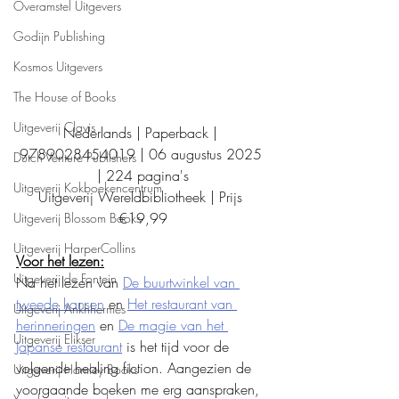
Overamstel Uitgevers
Godijn Publishing
Kosmos Uitgevers
The House of Books
Uitgeverij Clavis
Nederlands | Paperback | 
9789028454019 | 06 augustus 2025 
Dutch Venture Publishers
| 224 pagina's
Uitgeverij Kokboekencentrum
Uitgeverij Wereldbibliotheek | Prijs 
€19,99
Uitgeverij Blossom Books
Uitgeverij HarperCollins
Voor het lezen:
Uitgeverij de Fontein
Na het lezen van 
De buurtwinkel van 
tweede kansen
 en 
Het restaurant van 
Uitgeverij Ankhhermes
herinneringen
 en 
De magie van het 
Uitgeverij Elikser
Japanse restaurant
 is het tijd voor de 
volgende healing fiction. Aangezien de 
Uitgeverij Hamley Books
voorgaande boeken me erg aanspraken, 