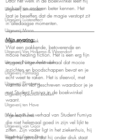
Door het werk in de boekwinkel leert hij 
zichzelf en anderen beter kennen. Het 
Uitgeverij Lemniscaat
laat je beseffen dat de magie verstopt zit 
Uitgeverij Luistereffect
in alledaagse momenten.
Uitgeverij Moon
Mijn ervaring:
Uitgeverij Mozaïek
Wat een pakkende, betoverende en 
Uitgeverij Van Holkema & Warendorf
mooie healing fiction. Het is een erg fijn 
en goed uitgewerkt verhaal dat mooie 
Uitgeverij Nieuw Amsterdam
inzichten en boodschappen bevat en je 
Uitgeverij Palmslag
echt weet te raken. Het is sfeervol, met 
Uitgeverij Ploegsma
warmte en vlot geschreven waardoor je je 
met Student Fumiya in de boekwinkel 
Uitgeverij Spectrum boeken
waant.
Uitgeverij ten Have
We lezen het verhaal van Student Fumiya 
Uitgeverij Thema
die niet helemaal goed in zijn vel lijkt te 
Uitgeverij van Goor
zitten. Zijn vader ligt in het ziekenhuis, hij 
Uitgeverij Sisters Press
heeft het gevoel dat hij onder druk staat 