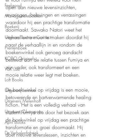
Feelgood
open aan nieuwe levensinzichten, 
ervaringen, belevingen en verrassingen 
Managementboeken
waardoor hij een prachtige transformatie 
Boekerij
doormaakt. Sawako Natori weet het 
verhaal extra mooi te maken doordat hij 
Uitgever Business Contact
naast de verhaallijn in en rondom de 
Prentenboek
boekenwinkel ook genoeg aandacht 
KOBO Originals
besteedt aan de relatie tussen Fumiya en 
zijn vader, ook transformeert en een 
VBK Lab
mooie relatie weer legt met boeken. 
Loft Books
De boekwinkel op vrijdag is een mooie, 
Uitgeverij Lannoo
betoverende en hartverwarmende healing 
Uitgeverij Melenhoff
fiction. Het is een volledig verhaal van 
Uitgeverij Zilverspoor
student Fumiya die door het bezoek aan 
de boekwinkel op vrijdag een prachtige 
April Books
transformatie en groei doormaakt. Hij 
De Verhalenfabriek
doet nieuwe levenslessen, inzichten en 