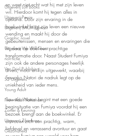
en weet niet echt wat hij met zijn leven 
Uitgeverij Loft Books
wil. Hierdoor komt hij tegen alles in 
Uitgeverij Passie
opstand. Door zijn ervaring in de 
boekwinkel krijgt zijn leven een nieuwe 
Uitgeverij SAGA Egmont
wending en maakt hij door de 
Graphic novel
gebeurtenissen, mensen en ervaringen die 
hij daar op doet een prachtige 
Uitgeverij We Will Shoot
transformatie door. Naast Student Fumiya 
non-fictie
zijn ook de andere personages heerlijk 
Van Driel Publishing
divers, mooi en fijn uitgewerkt, waarbij 
Sawako Natori de nadruk legt op de 
S2 Uitgevers
uniekheid van ieder mens.
Young Adult
Sawako Natori begint met een goede 
New Adult Romance
beginsituatie van Fumiya voordat hij een 
Zomer & Keuning
bezoek brengt aan de boekwinkel. Er 
Uitgeverij Zilverbron
ontvouwt zich een prachtig, warm, 
liefdevol en verrassend avontuur en gaat 
Gezondheid
er voor Fumiya een wereld voor hem 