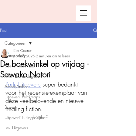
Post
Categorieën
Kim Coenen
Categorieën
18 aug 2025
2 minuten om te lezen
De boekwinkel op vrijdag -
Boeken recensies
Sawako Natori
A.W. Bruna Uitgevers
Park Uitgevers
 super bedankt 
Ambo|Anthos
voor het recensie-exemplaar van 
Uitgeverij Pelckmans
deze veelbelovende en nieuwe 
Boekerij
healing fiction. 
Uitgeverij Luitingh-Sijthoff
Lev. Uitgevers