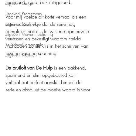
spannend, maar ook intrigerend.
Uitgeverij Cargo
Uitgeverij Prometheus
Voor mij voelde dit korte verhaal als een 
extra puzzelstukje dat de serie nog 
Uitgeverij Marmer
completer maakt. Het wist me opnieuw te 
Uitgeverij Maven Publishing
verrassen en bevestigt waarom Freida 
De Crime Compagnie
McFadden zo sterk is in het schrijven van 
psychologische spanning.
Uitgeverij Kluitman
De bruiloft van De Hulp 
is een pakkend, 
spannend en slim opgebouwd kort 
verhaal dat perfect aansluit binnen de 
serie en absoluut de moeite waard is voor 
iedere fan. Scoor hem deze maand 
exclusief bij Bruna en Readshop!
Mijn waardering: 
❤️❤️❤️❤️,5
Boeken recensies
Thriller