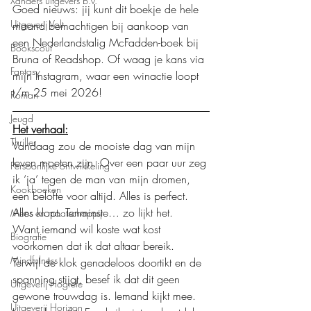
Xanders uitgevers b.v.
Goed nieuws: jij kunt dit boekje de hele 
Uitgeverij Volt
maand bemachtigen bij aankoop van 
een Nederlandstalig McFadden-boek bij 
Bookscout
Bruna of Readshop. Of waag je kans via 
Fantasy
mijn Instagram, waar een winactie loopt 
t/m 25 mei 2026!
Roman
Jeugd
Het verhaal:
Thriller
Vandaag zou de mooiste dag van mijn 
leven moeten zijn. Over een paar uur zeg 
Persoonlijke ontwikkeling
ik ‘ja’ tegen de man van mijn dromen, 
Kookboeken
een belofte voor altijd. Alles is perfect. 
Alles klopt. Tenminste… zo lijkt het.
Mens en maatschappij
Want iemand wil koste wat kost 
Biografie
voorkomen dat ik dat altaar bereik.
Mindfulness
Terwijl de klok genadeloos doortikt en de 
spanning stijgt, besef ik dat dit geen 
Uitgeverij Hogrefe
gewone trouwdag is. Iemand kijkt mee. 
Uitgeverij Horizon