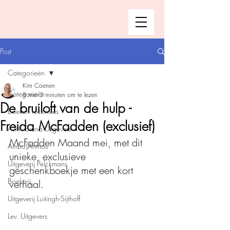
Post
Categorieën
Kim Coenen
Categorieën
8 mei
3 minuten om te lezen
De bruiloft van de hulp -
Boeken recensies
Freida McFadden (exclusief)
A.W. Bruna Uitgevers
McFadden Maand mei, met dit 
Ambo|Anthos
unieke, exclusieve 
Uitgeverij Pelckmans
geschenkboekje met een kort 
Boekerij
verhaal. 
Uitgeverij Luitingh-Sijthoff
Lev. Uitgevers