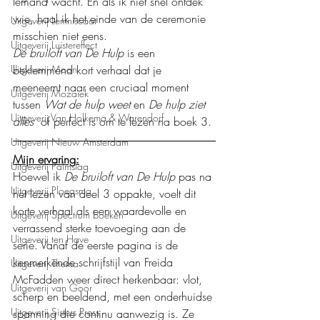
Iemand wacht. En als ik niet snel ontdek 
wie, haal ik het einde van de ceremonie 
Uitgeverij Lemniscaat
misschien niet eens.
Uitgeverij Luistereffect
De bruiloft van De Hulp
 is een 
beklemmend kort verhaal dat je 
Uitgeverij Moon
meeneemt naar een cruciaal moment 
Uitgeverij Mozaïek
tussen 
Wat de hulp weet
 en 
De hulp ziet 
Uitgeverij Van Holkema & Warendorf
alles
  of perfect is om te lezen na boek 3.
Uitgeverij Nieuw Amsterdam
Mijn ervaring:
Uitgeverij Palmslag
Hoewel ik 
De bruiloft van De Hulp
 pas na 
Uitgeverij Ploegsma
het lezen van deel 3 oppakte, voelt dit 
korte verhaal als een waardevolle en 
Uitgeverij Spectrum boeken
verrassend sterke toevoeging aan de 
Uitgeverij ten Have
serie. Vanaf de eerste pagina is de 
kenmerkende schrijfstijl van Freida 
Uitgeverij Thema
McFadden weer direct herkenbaar: vlot, 
Uitgeverij van Goor
scherp en beeldend, met een onderhuidse 
Uitgeverij Sisters Press
spanning die continu aanwezig is. Ze 