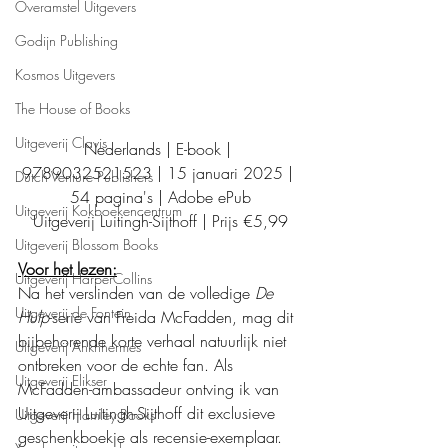
Overamstel Uitgevers
Godijn Publishing
Kosmos Uitgevers
The House of Books
Uitgeverij Clavis
Nederlands | E-book | 
9789032521523 | 15 januari 2025 | 
Dutch Venture Publishers
54 pagina's | Adobe ePub
Uitgeverij Kokboekencentrum
Uitgeverij Luitingh-Sijthoff | Prijs €5,99
Uitgeverij Blossom Books
Voor het lezen:
Uitgeverij HarperCollins
Na het verslinden van de volledige 
De 
Uitgeverij de Fontein
Hulp
-serie van Freida McFadden, mag dit 
bijbehorende korte verhaal natuurlijk niet 
Uitgeverij Ankhhermes
ontbreken voor de echte fan. Als 
Uitgeverij Elikser
McFadden-ambassadeur ontving ik van 
Uitgeverij Luitingh-Sijthoff dit exclusieve 
Uitgeverij Hamley Books
geschenkboekje als recensie-exemplaar.