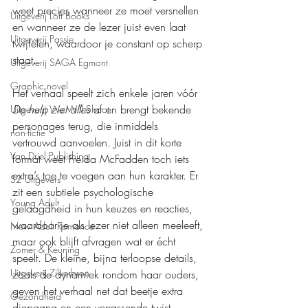
weet precies wanneer ze moet versnellen 
Uitgeverij Loft Books
en wanneer ze de lezer juist even laat 
Uitgeverij Passie
twijfelen, waardoor je constant op scherp 
staat.
Uitgeverij SAGA Egmont
Graphic novel
Het verhaal speelt zich enkele jaren vóór 
De hulp ziet alles
 af en brengt bekende 
Uitgeverij We Will Shoot
personages terug, die inmiddels 
non-fictie
vertrouwd aanvoelen. Juist in dit korte 
Van Driel Publishing
format weet Freida McFadden toch iets 
extra’s toe te voegen aan hun karakter. Er 
S2 Uitgevers
zit een subtiele psychologische 
Young Adult
gelaagdheid in hun keuzes en reacties, 
waardoor je als lezer niet alleen meeleeft, 
New Adult Romance
maar ook blijft afvragen wat er écht 
Zomer & Keuning
speelt. De kleine, bijna terloopse details, 
Uitgeverij Zilverbron
zoals de dynamiek rondom haar ouders, 
geven het verhaal net dat beetje extra 
Gezondheid
diepgang en een verrassende twist.