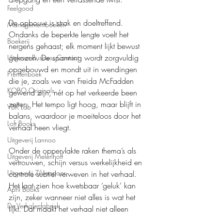
Feelgood
De opbouw is strak en doeltreffend. 
Managementboeken
Ondanks de beperkte lengte voelt het 
Boekerij
nergens gehaast; elk moment lijkt bewust 
gekozen. De spanning wordt zorgvuldig 
Uitgever Business Contact
opgebouwd en mondt uit in wendingen 
Prentenboek
die je, zoals we van Freida McFadden 
KOBO Originals
gewend zijn, nét op het verkeerde been 
zetten. Het tempo ligt hoog, maar blijft in 
VBK Lab
balans, waardoor je moeiteloos door het 
Loft Books
verhaal heen vliegt.
Uitgeverij Lannoo
Onder de oppervlakte raken thema’s als 
Uitgeverij Melenhoff
vertrouwen, schijn versus werkelijkheid en 
Uitgeverij Zilverspoor
controle subtiel verweven in het verhaal. 
Het laat zien hoe kwetsbaar ‘geluk’ kan 
April Books
zijn, zeker wanneer niet alles is wat het 
De Verhalenfabriek
lijkt. Dat maakt het verhaal niet alleen 