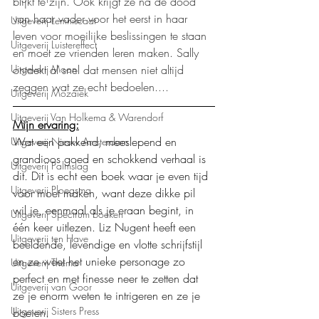
blijkt te zijn. Ook krijgt ze na de dood 
van haar vader voor het eerst in haar 
Uitgeverij Lemniscaat
leven voor moeilijke beslissingen te staan 
Uitgeverij Luistereffect
en moet ze vrienden leren maken. Sally 
ontdekt al snel dat mensen niet altijd 
Uitgeverij Moon
zeggen wat ze echt bedoelen....
Uitgeverij Mozaïek
Uitgeverij Van Holkema & Warendorf
Mijn ervaring:
Wat een pakkend, meeslepend en 
Uitgeverij Nieuw Amsterdam
grandioos goed en schokkend verhaal is 
Uitgeverij Palmslag
dit. Dit is echt een boek waar je even tijd 
Uitgeverij Ploegsma
voor moet maken, want deze dikke pil 
wil je, eenmaal als je eraan begint, in 
Uitgeverij Spectrum boeken
één keer uitlezen. Liz Nugent heeft een 
Uitgeverij ten Have
beeldende, levendige en vlotte schrijfstijl 
en ze weet het unieke personage zo 
Uitgeverij Thema
perfect en met finesse neer te zetten dat 
Uitgeverij van Goor
ze je enorm weten te intrigeren en ze je 
Uitgeverij Sisters Press
boeien.