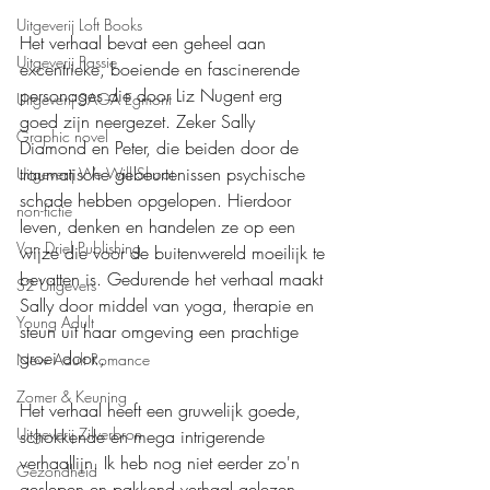
Uitgeverij Loft Books
Het verhaal bevat een geheel aan 
Uitgeverij Passie
excentrieke, boeiende en fascinerende 
personages die door Liz Nugent erg 
Uitgeverij SAGA Egmont
goed zijn neergezet. Zeker Sally 
Graphic novel
Diamond en Peter, die beiden door de 
traumatische gebeurtenissen psychische 
Uitgeverij We Will Shoot
schade hebben opgelopen. Hierdoor 
non-fictie
leven, denken en handelen ze op een 
Van Driel Publishing
wijze die voor de buitenwereld moeilijk te 
bevatten is. Gedurende het verhaal maakt 
S2 Uitgevers
Sally door middel van yoga, therapie en 
Young Adult
steun uit haar omgeving een prachtige 
groei door., 
New Adult Romance
Zomer & Keuning
Het verhaal heeft een gruwelijk goede, 
Uitgeverij Zilverbron
schokkende en mega intrigerende 
verhaallijn. Ik heb nog niet eerder zo'n 
Gezondheid
geslepen en pakkend verhaal gelezen. 