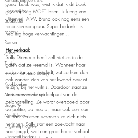
Xanders uitgevers b.v.
goed' boek was, wist ik dat ik dit boek 
Uitgeverij Volt
gewoonweg MOET lezen. Ik kreeg van 
Uitgeverij A.W. Bruna ook nog eens een 
Bookscout
recensie-exemplaar. Super bedankt, ik 
Fantasy
heb erg hoge verwachtingen...
Roman
Het verhaal:
Jeugd
Sally Diamond heeft zelf niet zo in de 
Thriller
gaten dat ze vreemd is. Wanneer haar 
vader dan ook overlijdt, zet ze hem dan 
Persoonlijke ontwikkeling
ook zonder zich van het kwaad bewust 
Kookboeken
te zijn, bij het vuilnis. Daardoor staat ze 
nu ineens in het middelpunt van de 
Mens en maatschappij
belangstelling. Ze wordt overspoeld door 
Biografie
de politie, de media, maar ook een stem 
Mindfulness
uit haar verleden waarvan ze zich niets 
herinnert. Sally start een zoektocht naar 
Uitgeverij Hogrefe
haar jeugd, wat een groot horror verhaal 
Uitgeverij Horizon