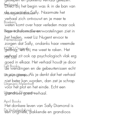
Feelgood
Direct bij het begin was ik in de ban van 
de excentrieke Sally. Naarmate het 
Managementboeken
verhaal zich ontvouwt en je meer te 
Boekerij
weten komt over haar verleden maar ook 
haar transformatie en worstelingen ziet in 
Uitgever Business Contact
het heden, weet Liz Nugent ervoor te 
Prentenboek
zorgen dat Sally, ondanks haar vreemde 
KOBO Originals
gedrag, iets bij me weet te raken. Het 
verhaal zit ook op psychologisch vlak erg 
VBK Lab
goed in elkaar. Het verhaal houdt je door 
Loft Books
de wendingen en de gebeurtenissen echt 
in zijn greep. Als je denkt dat het verhaal 
Uitgeverij Lannoo
niet beter kan worden, dan zet je schrap 
Uitgeverij Melenhoff
voor het plot en het einde. Echt een 
Uitgeverij Zilverspoor
grandioos goed verhaal.
April Books
Het donkere leven van Sally Diamond is 
De Verhalenfabriek
een originele, pakkende en grandioos 