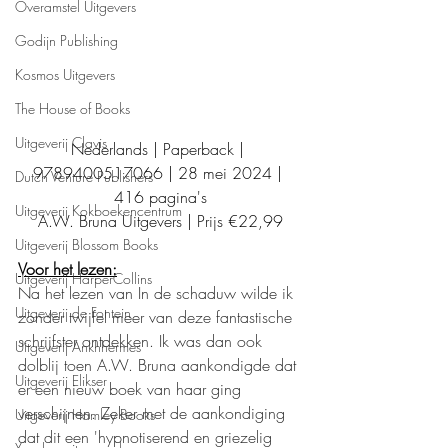
Overamstel Uitgevers
Godijn Publishing
Kosmos Uitgevers
The House of Books
Uitgeverij Clavis
Nederlands | Paperback | 
9789400517066 | 28 mei 2024 | 
Dutch Venture Publishers
416 pagina's
Uitgeverij Kokboekencentrum
A.W. Bruna Uitgevers | Prijs €22,99
Uitgeverij Blossom Books
Voor het lezen:
Uitgeverij HarperCollins
Na het lezen van In de schaduw wilde ik 
Uitgeverij de Fontein
zonder twijfel meer van deze fantastische 
schrijfster ontdekken. Ik was dan ook 
Uitgeverij Ankhhermes
dolblij toen A.W. Bruna aankondigde dat 
Uitgeverij Elikser
er een nieuw boek van haar ging 
verschijnen. Zeker met de aankondiging 
Uitgeverij Hamley Books
dat dit een 'hypnotiserend en griezelig 