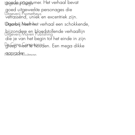
goede pageturner. Het verhaal bevat 
Uitgeverij Cargo
goed uitgewerkte personages die 
Uitgeverij Prometheus
verrassend, uniek en excentriek zijn. 
Daarbij heeft het verhaal een schokkende, 
Uitgeverij Marmer
bijzondere en bloedstollende verhaallijn 
Uitgeverij Maven Publishing
die je van het begin tot het einde in zijn 
De Crime Compagnie
greep weet te houden. Een mega dikke 
aanrader.
Uitgeverij Kluitman
Mijn waardering: 
❤️❤️❤️❤️❤️
Boeken recensies
A.W. Bruna Uitgevers
Thriller