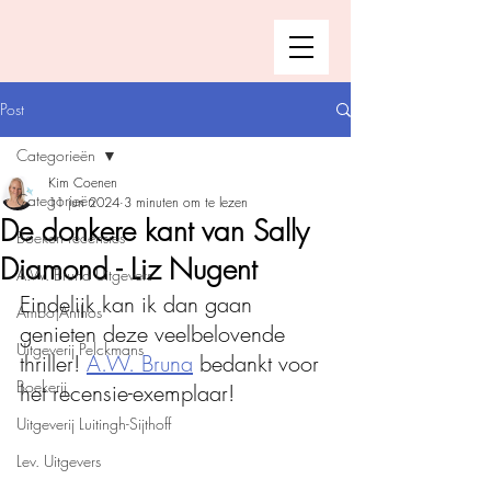
Post
Categorieën
Kim Coenen
Categorieën
11 jun 2024
3 minuten om te lezen
De donkere kant van Sally
Boeken recensies
Diamond - Liz Nugent
A.W. Bruna Uitgevers
Eindelijk kan ik dan gaan 
Ambo|Anthos
genieten deze veelbelovende 
Uitgeverij Pelckmans
thriller! 
A.W. Bruna
 bedankt voor 
Boekerij
het recensie-exemplaar!
Uitgeverij Luitingh-Sijthoff
Lev. Uitgevers