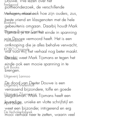
Douwe. We lezen over het 
Feelgood
politieonderzoek, de verschillende 
verhoren, maar ook hoe zijn ouders, zus, 
Managementboeken
beste vriend en klasgenoten met de hele 
Boekerij
gebeurtenis omgaan. Daarbij houdt Mark 
Uitgever Business Contact
Tijsmans je tot aan het einde in spanning 
wie Douwe vermoord heeft. Het is een 
Prentenboek
ontknoping die je alles behalve verwacht, 
KOBO Originals
wat voor mij het verhaal nog beter maakt. 
Daarbij weet Mark Tijsmans er tegen het 
VBK Lab
einde ook een mooie spanning in te 
Loft Books
brengen.
Uitgeverij Lannoo
De dood van Dexter Douwe is een 
Uitgeverij Melenhoff
verrassend bijzondere, toffe en goede 
Uitgeverij Zilverspoor
jeugdroman. Mark Tijsmans heeft een 
levendige, unieke en vlotte schrijfstijl en 
April Books
weet een bijzonder, intrigerend en erg 
De Verhalenfabriek
mooi verhaal neer te zetten, waarin veel 