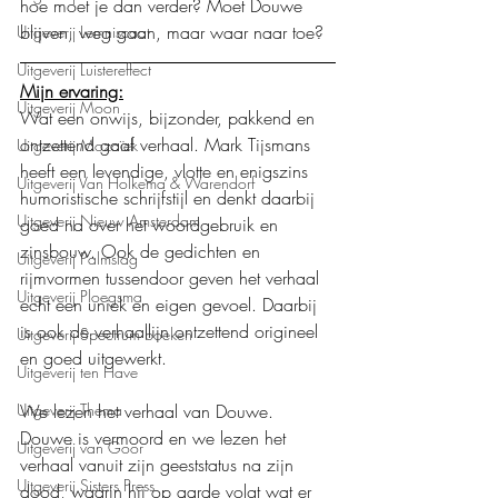
hoe moet je dan verder? Moet Douwe 
blijven, weg gaan, maar waar naar toe?
Uitgeverij Lemniscaat
Uitgeverij Luistereffect
Mijn ervaring:
Uitgeverij Moon
Wat een onwijs, bijzonder, pakkend en 
ontzettend gaaf verhaal. Mark Tijsmans 
Uitgeverij Mozaïek
heeft een levendige, vlotte en enigszins 
Uitgeverij Van Holkema & Warendorf
humoristische schrijfstijl en denkt daarbij 
Uitgeverij Nieuw Amsterdam
goed na over het woordgebruik en 
zinsbouw. Ook de gedichten en 
Uitgeverij Palmslag
rijmvormen tussendoor geven het verhaal 
Uitgeverij Ploegsma
echt een uniek en eigen gevoel. Daarbij 
is ook de verhaallijn ontzettend origineel 
Uitgeverij Spectrum boeken
en goed uitgewerkt.
Uitgeverij ten Have
We lezen het verhaal van Douwe. 
Uitgeverij Thema
Douwe is vermoord en we lezen het 
Uitgeverij van Goor
verhaal vanuit zijn geeststatus na zijn 
Uitgeverij Sisters Press
dood, waarin hij op aarde volgt wat er 