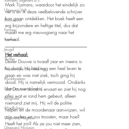
Xanders uitgevers b.v.
Mark Tijsmans, waardoor het eindelijk zo 
Uitgeverij Volt
ver is en ik deze veelbelovende schrijver 
kan gaan ontdekken. Het boek heeft een 
Bookscout
erg bijzondere en heftige titel, dus dat 
Fantasy
maakt me erg nieuwsgierig naar het 
verhaal. 
Roman
Jeugd
Het verhaal:
Thriller
Dexter Douwe is twaalf jaar en ineens is 
hij dood. Hij had nog een heel leven te 
Persoonlijke ontwikkeling
gaan en was niet ziek, toch ging hij 
Kookboeken
dood. Hij is namelijk vermoord. Ondanks 
Mens en maatschappij
dat Douwe dood is ervaart en ziet hij nog 
alles wat er rond hem gebeurt, alleen 
Biografie
niemand ziet mij. Hij wil de politie 
Mindfulness
helpen en de moordenaar aanwijzen, wil 
zijn ouders en zus troosten, maar hoe? 
Uitgeverij Hogrefe
Heeft het zin? Als ze jou niet meer zien, 
Uitgeverij Horizon