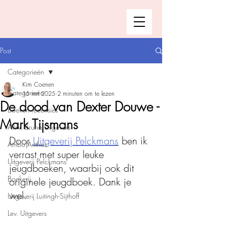
Post
Categorieën
Kim Coenen
Categorieën
15 mrt 2025
2 minuten om te lezen
De dood van Dexter Douwe -
Boeken recensies
Mark Tijsmans
A.W. Bruna Uitgevers
Door 
Uitgeverij Pelckmans
 ben ik 
Ambo|Anthos
verrast met super leuke 
Uitgeverij Pelckmans
jeugdboeken, waarbij ook dit 
Boekerij
originele jeugdboek. Dank je 
wel. 
Uitgeverij Luitingh-Sijthoff
Lev. Uitgevers