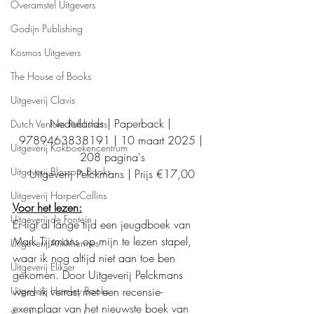
Overamstel Uitgevers
Godijn Publishing
Kosmos Uitgevers
The House of Books
Uitgeverij Clavis
Nederlands | Paperback | 
Dutch Venture Publishers
9789463838191 | 10 maart 2025 | 
Uitgeverij Kokboekencentrum
208 pagina's
Uitgeverij Blossom Books
Uitgeverij Pelckmans | Prijs €17,00
Uitgeverij HarperCollins
Voor het lezen:
Uitgeverij de Fontein
Er ligt al lange tijd een jeugdboek van 
Mark Tijsmans op mijn te lezen stapel, 
Uitgeverij Ankhhermes
waar ik nog altijd niet aan toe ben 
Uitgeverij Elikser
gekomen. Door Uitgeverij Pelckmans 
werd ik verrast met een recensie-
Uitgeverij Hamley Books
exemplaar van het nieuwste boek van 