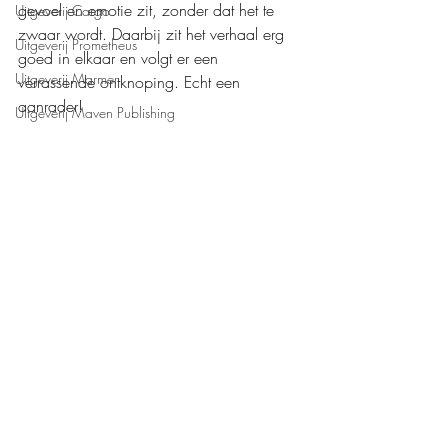
gevoel en emotie zit, zonder dat het te 
Uitgeverij Cargo
zwaar wordt. Daarbij zit het verhaal erg 
Uitgeverij Prometheus
goed in elkaar en volgt er een 
Uitgeverij Marmer
verrassende ontknoping. Echt een 
aanrader!
Uitgeverij Maven Publishing
De Crime Compagnie
Mijn waardering: 
❤️❤️❤️❤️,5
Uitgeverij Kluitman
Boeken recensies
Jeugd
Uitgeverij Pelckmans
Recente blogposts
Alles weergeven