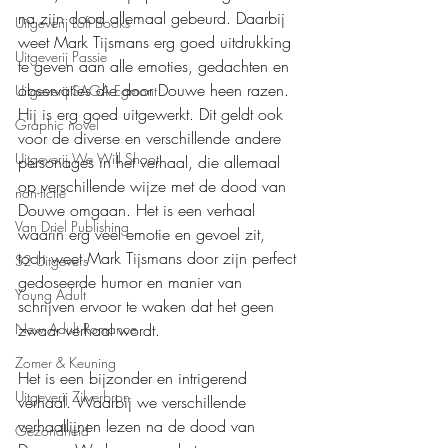
na zijn dood allemaal gebeurd. Daarbij 
Uitgeverij Loft Books
weet Mark Tijsmans erg goed uitdrukking 
Uitgeverij Passie
te geven aan alle emoties, gedachten en 
observaties die door Douwe heen razen. 
Uitgeverij SAGA Egmont
Hij is erg goed uitgewerkt. Dit geldt ook 
Graphic novel
voor de diverse en verschillende andere 
Uitgeverij We Will Shoot
personages in het verhaal, die allemaal 
op verschillende wijze met de dood van 
non-fictie
Douwe omgaan. Het is een verhaal 
Van Driel Publishing
waarin erg veel emotie en gevoel zit, 
toch weet Mark Tijsmans door zijn perfect 
S2 Uitgevers
gedoseerde humor en manier van 
Young Adult
schrijven ervoor te waken dat het geen 
zwaar verhaal wordt.
New Adult Romance
Zomer & Keuning
Het is een bijzonder en intrigerend 
Uitgeverij Zilverbron
verhaal. Waarbij we verschillende 
verhaallijnen lezen na de dood van 
Gezondheid