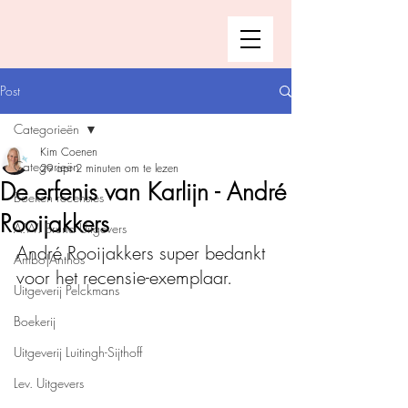
Post
Categorieën
Kim Coenen
Categorieën
29 apr
2 minuten om te lezen
De erfenis van Karlijn - André
Boeken recensies
Rooijakkers
A.W. Bruna Uitgevers
André Rooijakkers super bedankt 
Ambo|Anthos
voor het recensie-exemplaar.
Uitgeverij Pelckmans
Boekerij
Uitgeverij Luitingh-Sijthoff
Lev. Uitgevers