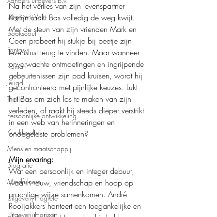
Xanders uitgevers b.v.
Na het verlies van zijn levenspartner 
Karlijn raakt Bas volledig de weg kwijt. 
Uitgeverij Volt
Met de steun van zijn vrienden Mark en 
Bookscout
Coen probeert hij stukje bij beetje zijn 
Fantasy
levenslust terug te vinden. Maar wanneer 
onverwachte ontmoetingen en ingrijpende 
Roman
gebeurtenissen zijn pad kruisen, wordt hij 
Jeugd
geconfronteerd met pijnlijke keuzes. Lukt 
het Bas om zich los te maken van zijn 
Thriller
verleden, of raakt hij steeds dieper verstrikt 
Persoonlijke ontwikkeling
in een web van herinneringen en 
Kookboeken
onopgeloste problemen?
Mens en maatschappij
Mijn ervaring:
Biografie
Wat een persoonlijk en integer debuut, 
Mindfulness
waarin rouw, vriendschap en hoop op 
prachtige wijze samenkomen. André 
Uitgeverij Hogrefe
Rooijakkers hanteert een toegankelijke en 
Uitgeverij Horizon