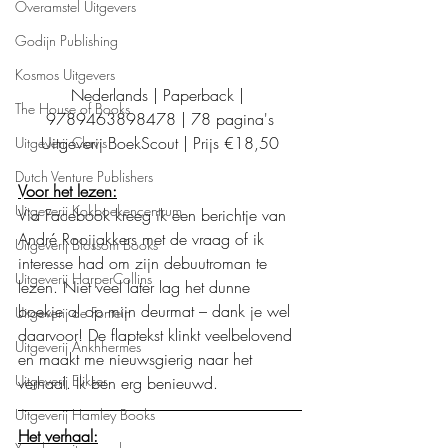
Overamstel Uitgevers
Godijn Publishing
Kosmos Uitgevers
Nederlands | Paperback | 
The House of Books
9789463898478 | 78 pagina's
Uitgeverij BoekScout | Prijs €18,50
Uitgeverij Clavis
Dutch Venture Publishers
Voor het lezen:
Uitgeverij Kokboekencentrum
Via Facebook kreeg ik een berichtje van 
André Rooijakkers met de vraag of ik 
Uitgeverij Blossom Books
interesse had om zijn debuutroman te 
Uitgeverij HarperCollins
lezen. Niet veel later lag het dunne 
boekje al op mijn deurmat – dank je wel 
Uitgeverij de Fontein
daarvoor! De flaptekst klinkt veelbelovend 
Uitgeverij Ankhhermes
en maakt me nieuwsgierig naar het 
Uitgeverij Elikser
verhaal. Ik ben erg benieuwd.
Uitgeverij Hamley Books
Het verhaal: