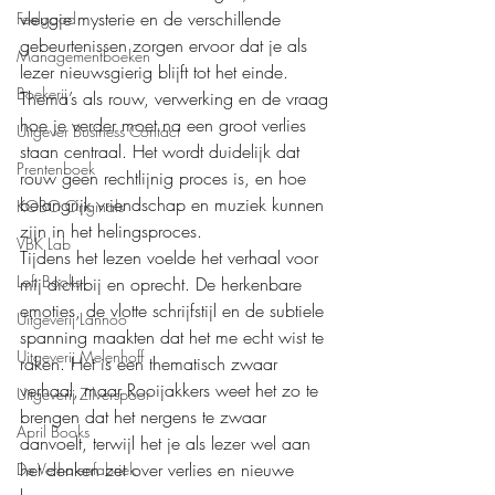
vleugje mysterie en de verschillende 
Feelgood
gebeurtenissen zorgen ervoor dat je als 
Managementboeken
lezer nieuwsgierig blijft tot het einde. 
Boekerij
Thema’s als rouw, verwerking en de vraag 
hoe je verder moet na een groot verlies 
Uitgever Business Contact
staan centraal. Het wordt duidelijk dat 
Prentenboek
rouw geen rechtlijnig proces is, en hoe 
belangrijk vriendschap en muziek kunnen 
KOBO Originals
zijn in het helingsproces.
VBK Lab
Tijdens het lezen voelde het verhaal voor 
Loft Books
mij dichtbij en oprecht. De herkenbare 
emoties, de vlotte schrijfstijl en de subtiele 
Uitgeverij Lannoo
spanning maakten dat het me echt wist te 
Uitgeverij Melenhoff
raken. Het is een thematisch zwaar 
verhaal, maar Rooijakkers weet het zo te 
Uitgeverij Zilverspoor
brengen dat het nergens te zwaar 
April Books
aanvoelt, terwijl het je als lezer wel aan 
het denken zet over verlies en nieuwe 
De Verhalenfabriek