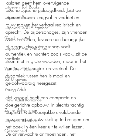
loslaten geeft hem overtuigende 
Uitgeverij Loft Books
psychologische gelaagdheid. Juist de 
momenten van terugval in verdriet en 
Uitgeverij Passie
rouw maken het verhaal realistisch en 
Uitgeverij SAGA Egmont
oprecht. De bijpersonages, zijn vrienden 
Graphic novel
Mark en Coen, leveren een belangrijke 
bijdrage. Hun vriendschap voelt 
Uitgeverij We Will Shoot
authentiek en nuchter: zoals vaak, zit de 
non-fictie
steun niet in grote woorden, maar in het 
samen zijn, muziek en voetbal. De 
Van Driel Publishing
dynamiek tussen hen is mooi en 
S2 Uitgevers
geloofwaardig neergezet.
Young Adult
Het verhaal heeft een compacte en 
New Adult Romance
doelgerichte opbouw. In slechts tachtig 
Zomer & Keuning
pagina’s weet Rooijakkers voldoende 
beweging en ontwikkeling te brengen om 
Uitgeverij Zilverbron
het boek in één keer uit te willen lezen. 
Gezondheid
De onverwachte ontmoetingen, het 