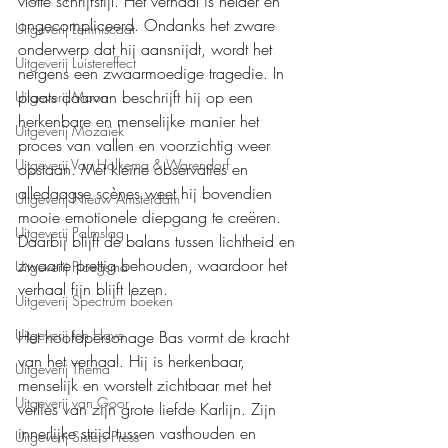
vlotte schrijfstijl. Het verhaal is helder en 
ongecompliceerd. Ondanks het zware 
Uitgeverij Lemniscaat
onderwerp dat hij aansnijdt, wordt het 
Uitgeverij Luistereffect
nergens een zwaarmoedige tragedie. In 
plaats daarvan beschrijft hij op een 
Uitgeverij Moon
herkenbare en menselijke manier het 
Uitgeverij Mozaïek
proces van vallen en voorzichtig weer 
Uitgeverij Van Holkema & Warendorf
opstaan. Met kleine observaties en 
alledaagse scènes weet hij bovendien 
Uitgeverij Nieuw Amsterdam
mooie emotionele diepgang te creëren. 
Uitgeverij Palmslag
Daarbij blijft de balans tussen lichtheid en 
zwaarte prettig behouden, waardoor het 
Uitgeverij Ploegsma
verhaal fijn blijft lezen.
Uitgeverij Spectrum boeken
Uitgeverij ten Have
Het hoofdpersonage Bas vormt de kracht 
van het verhaal. Hij is herkenbaar, 
Uitgeverij Thema
menselijk en worstelt zichtbaar met het 
Uitgeverij van Goor
verlies van zijn grote liefde Karlijn. Zijn 
innerlijke strijd tussen vasthouden en 
Uitgeverij Sisters Press