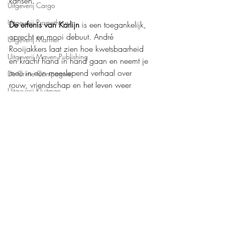
kansen.
Uitgeverij Cargo
Uitgeverij Prometheus
De erfenis van Karlijn
 is een toegankelijk, 
oprecht en mooi debuut. André 
Uitgeverij Marmer
Rooijakkers laat zien hoe kwetsbaarheid 
Uitgeverij Maven Publishing
en kracht hand in hand gaan en neemt je 
mee in een meeslepend verhaal over 
De Crime Compagnie
rouw, vriendschap en het leven weer 
Uitgeverij Kluitman
oppakken.
Mijn waardering: 
❤️❤️❤️❤️
Boeken recensies
Bookscout