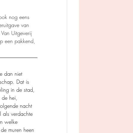
ook nog eens 
heruitgave van 
Van Uitgeverij 
 op een pakkend, 
e dan niet 
schap. Dat is 
ling in de stad, 
 de hei, 
 volgende nacht 
l als verdachte 
en welke 
r de muren heen 