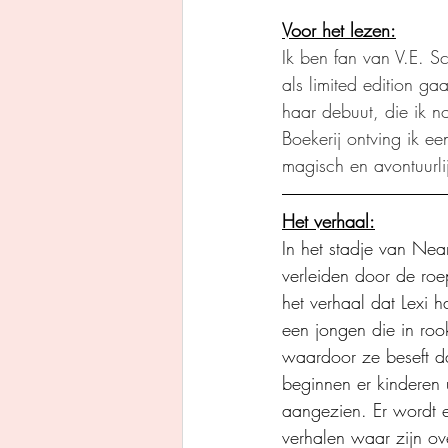
Voor het lezen:
Ik ben fan van V.E. 
als limited edition ga
haar debuut, die ik n
Boekerij ontving ik e
magisch en avontuurli
Het verhaal:
In het stadje van Nea
verleiden door de ro
het verhaal dat Lexi h
een jongen die in rook
waardoor ze beseft da
beginnen er kinderen 
aangezien. Er wordt e
verhalen waar zijn ov