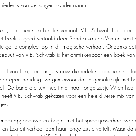
chiedenis van de jongen zonder naam.
l, fantasierijk en heerlijk verhaal. V.E. Schwab heeft een fi
en het boek is goed vertaald door Sandra van de Ven en heeft 
e ga je compleet op in dit magische verhaal. Ondanks dat 
t debuut van V.E. Schwab is het onmiskenbaar een boek van
aal van Lexi, een jonge vrouw die redelijk doorsnee is. Ha
aar open houding, zorgen ervoor dat je gemakkelijk met h
al. De band die Lexi heeft met haar jonge zusje Wren heeft
 heeft V.E. Schwab gekozen voor een hele diverse mix van
ges.
 mooi opgebouwd en begint met het sprookjesverhaal waar
en Lexi dit verhaal aan haar jonge zusje vertelt. Maar da