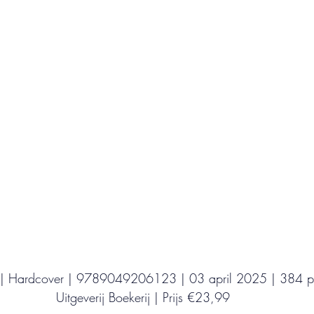
Uitgeverij Elikser
Uitgeverij Hamley Books
Uitgeverij Volt
Bookscout
Fantasy
Ro
ntwikkeling
Kookboeken
Mens en maatsch
 | Hardcover | 9789049206123 | 03 april 2025 | 384 p
Uitgeverij Boekerij | Prijs €23,99