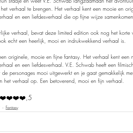
un stadje en weet V.E. Schwab langzaamaan het avontuur,
het verhaal te brengen. Het verhaal kent een mooie en orig
erhaal en een liefdesverhaal die op fijne wijze samenkomen
rlijke verhaal, bevat deze limited edition ook nog het korte
k echt een heerlijk, mooi en indrukwekkend verhaal is.
en originele, mooie en fijne fantasy. Het verhaal kent een
rhaal en een liefdesverhaal. V.E. Schwab heeft een filmisch
weet de personages mooi uitgewerkt en je gaat gemakkelijk me
n het verhaal op. Een betoverend, mooi en fijn verhaal.
❤️❤️❤️❤️,5
j
Fantasy