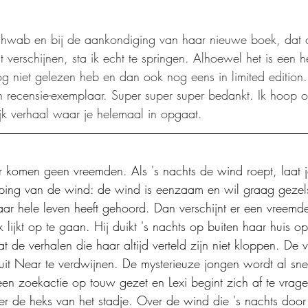
Schwab en bij de aankondiging van haar nieuwe boek, dat 
at verschijnen, sta ik echt te springen. Alhoewel het is een 
og niet gelezen heb en dan ook nog eens in limited edition. 
en recensie-exemplaar. Super super super bedankt. Ik hoop
jk verhaal waar je helemaal in opgaat.
r komen geen vreemden. Als 's nachts de wind roept, laat j
eping van de wind: de wind is eenzaam en wil graag gezel
aar hele leven heeft gehoord. Dan verschijnt er een vreemde
 lijkt op te gaan. Hij duikt 's nachts op buiten haar huis op
t de verhalen die haar altijd verteld zijn niet kloppen. De
uit Near te verdwijnen. De mysterieuze jongen wordt al sne
en zoekactie op touw gezet en Lexi begint zich af te vrag
er de heks van het stadje. Over de wind die 's nachts doo