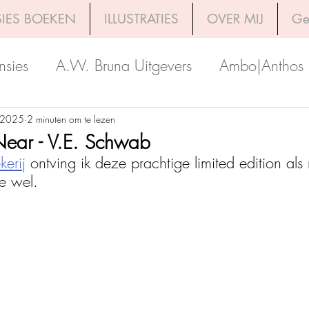
IES BOEKEN
ILLUSTRATIES
OVER MIJ
Ge
nsies
A.W. Bruna Uitgevers
Ambo|Anthos
Boekerij
Uitgeverij Luitingh-Sijthoff
Lev. Uit
 2025
2 minuten om te lezen
Near - V.E. Schwab
kerij
 ontving ik deze prachtige limited edition als 
Godijn Publishing
Kosmos Uitgevers
The 
e wel. 
h Venture Publishers
Uitgeverij Kokboekencent
Uitgeverij HarperCollins
Uitgeverij de Fon