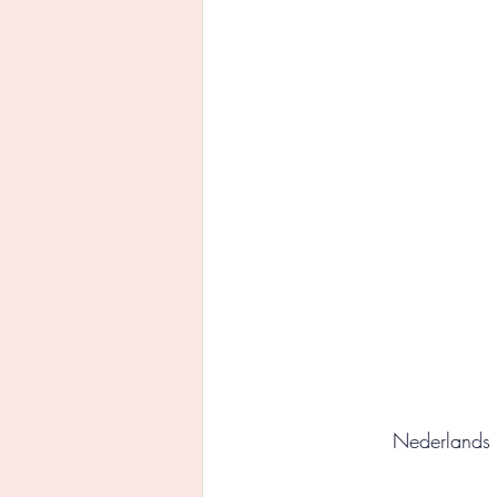
Uitgeverij Ankhhermes
Xanders uitgevers b.v.
Thriller
Persoonlijke o
Nederlands