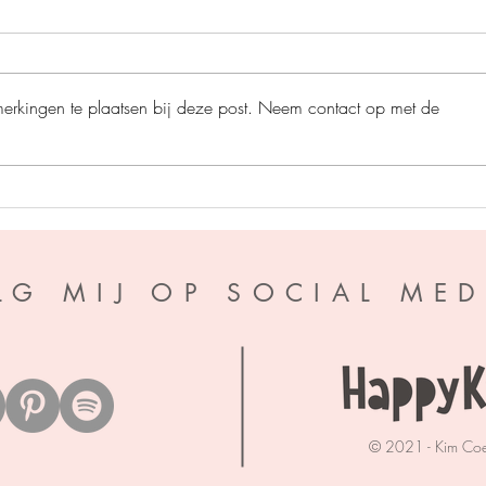
merkingen te plaatsen bij deze post. Neem contact op met de
De razende race - Ben
After
Newman
Pando
LG MIJ OP SOCIAL MED
© 2021 - Kim Co