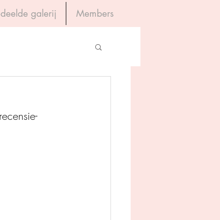
deelde galerij
Members
Inloggen
gevers
recensie-
House of Books
rum
tein