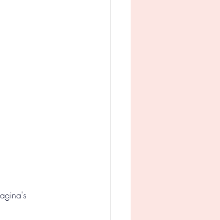
man
Jeugd
appij
agina's