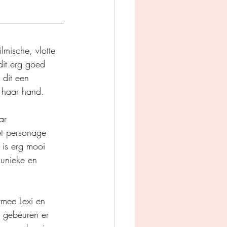
lmische, vlotte 
dit erg goed 
dit een 
 haar hand.
ar 
et personage 
 is erg mooi 
 unieke en 
mee Lexi en 
n gebeuren er 