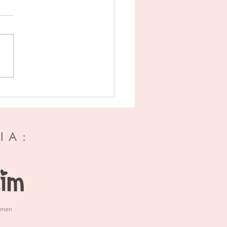
myth 1 - De doos van
ra - Tracy Wolff
IA:
enen