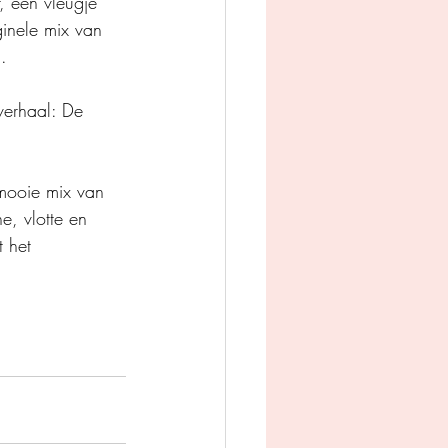
 een vleugje 
inele mix van 
.
 verhaal: De 
 mooie mix van 
e, vlotte en 
t het 