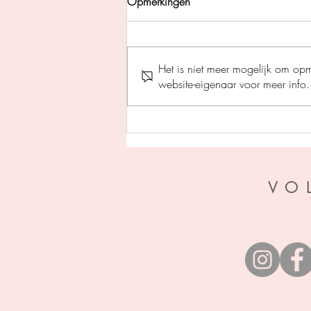
Opmerkingen
Het is niet meer mogelijk om op
website-eigenaar voor meer info.
De rode erfenis - Almar Otten
VO