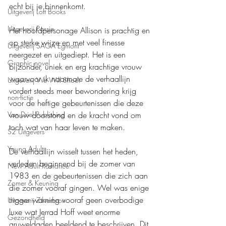
echt bij je binnenkomt.
Uitgeverij Loft Books
Uitgeverij Passie
Het hoofdpersonage Allison is prachtig en 
op sterke wijze en met veel finesse 
Uitgeverij SAGA Egmont
neergezet en uitgediept. Het is een 
Graphic novel
bijzonder, uniek en erg krachtige vrouw 
waarvoor ik naarmate de verhaallijn 
Uitgeverij We Will Shoot
vordert steeds meer bewondering krijg 
non-fictie
voor de heftige gebeurtenissen die deze 
Van Driel Publishing
vrouw doorstond en de kracht vond om 
toch wat van haar leven te maken.
S2 Uitgevers
Young Adult
De verhaallijn wisselt tussen het heden, 
verleden beginnend bij de zomer van 
New Adult Romance
1983 en de gebeurtenissen die zich aan 
Zomer & Keuning
die zomer vooraf gingen. Wel was enige 
trigger warning vooraf geen overbodige 
Uitgeverij Zilverbron
luxe wat Jerrad Hoff weet enorme 
Gezondheid
gruweldaden beeldend te beschrijven. Dit 