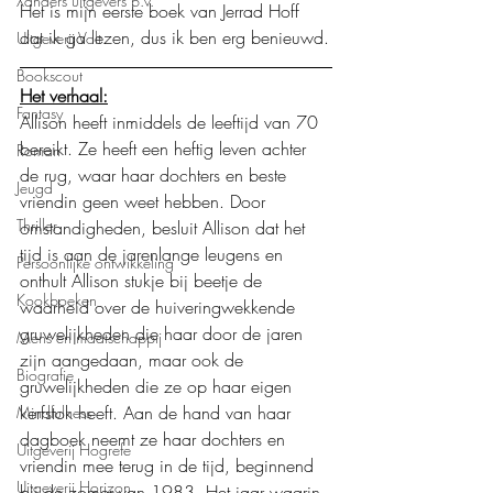
Xanders uitgevers b.v.
Het is mijn eerste boek van Jerrad Hoff 
dat ik ga lezen, dus ik ben erg benieuwd.
Uitgeverij Volt
Bookscout
Het verhaal:
Fantasy
Allison heeft inmiddels de leeftijd van 70 
bereikt. Ze heeft een heftig leven achter 
Roman
de rug, waar haar dochters en beste 
Jeugd
vriendin geen weet hebben. Door 
Thriller
omstandigheden, besluit Allison dat het 
tijd is aan de jarenlange leugens en 
Persoonlijke ontwikkeling
onthult Allison stukje bij beetje de 
Kookboeken
waarheid over de huiveringwekkende 
gruwelijkheden die haar door de jaren 
Mens en maatschappij
zijn aangedaan, maar ook de 
Biografie
gruwelijkheden die ze op haar eigen 
kerfstok heeft. Aan de hand van haar 
Mindfulness
dagboek neemt ze haar dochters en 
Uitgeverij Hogrefe
vriendin mee terug in de tijd, beginnend 
Uitgeverij Horizon
bij de zomer van 1983. Het jaar waarin 