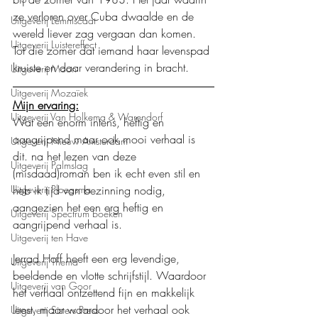
ze verloren over Cuba dwaalde en de 
Uitgeverij Lemniscaat
wereld liever zag vergaan dan komen. 
Uitgeverij Luistereffect
Tot die zomer dat iemand haar levenspad 
kruiste en daar verandering in bracht.
Uitgeverij Moon
Uitgeverij Mozaïek
Mijn ervaring:
Uitgeverij Van Holkema & Warendorf
Wat een enorm intens, heftig en 
aangrijpend maar ook mooi verhaal is 
Uitgeverij Nieuw Amsterdam
dit. na het lezen van deze 
Uitgeverij Palmslag
(misdaad)roman ben ik echt even stil en 
Uitgeverij Ploegsma
heb ik tijd van bezinning nodig, 
aangezien het een erg heftig en 
Uitgeverij Spectrum boeken
aangrijpend verhaal is.
Uitgeverij ten Have
Jerrad Hoff heeft een erg levendige, 
Uitgeverij Thema
beeldende en vlotte schrijfstijl. Waardoor 
Uitgeverij van Goor
het verhaal ontzettend fijn en makkelijk 
leest, maar waardoor het verhaal ook 
Uitgeverij Sisters Press