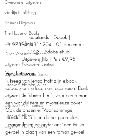
Overamstel Uitgevers
Godijn Publishing
Kosmos Uitgevers
The House of Books
Nederlands | E-book | 
Uitgeverij Clavis
9789464816204 | 01 december 
2023 | Adobe ePub
Dutch Venture Publishers
Uitgeverij Jhb | Prijs €9,95
Uitgeverij Kokboekencentrum
Voor het lezen:
Uitgeverij Blossom Books
Ik kreeg van Jerrad Hoff zijn e-book 
Uitgeverij HarperCollins
cadeau om te lezen en recenseren. Dank 
Uitgeverij de Fontein
je wel. Het ebook heeft, voor een roman, 
een wat duistere en mysterieuze cover. 
Uitgeverij Ankhhermes
Ook de ondertitel "Voor sommige 
Uitgeverij Elikser
monsters is zelfs in de hel geen plek. 
Daarom leven ze onder ons" een thriller 
Uitgeverij Hamley Books
gevoel in plaats van een roman gevoel. 