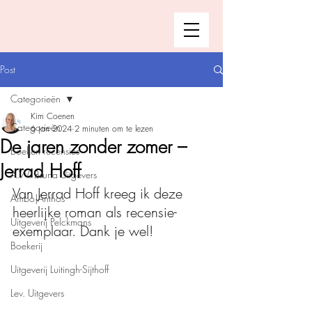
Post
Categorieën
Kim Coenen
Categorieën
6 jan 2024
2 minuten om te lezen
De jaren zonder zomer –
Boeken recensies
Jerrad Hoff
A.W. Bruna Uitgevers
Van Jerrad Hoff kreeg ik deze 
Ambo|Anthos
heerlijke roman als recensie-
Uitgeverij Pelckmans
exemplaar. Dank je wel!
Boekerij
Uitgeverij Luitingh-Sijthoff
Lev. Uitgevers