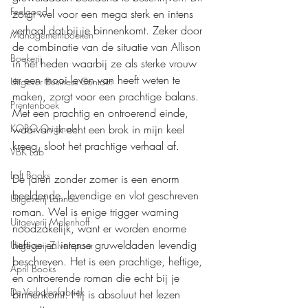
Feelgood
zorgt wel voor een mega sterk en intens 
verhaal dat bij je binnenkomt. Zeker door 
Managementboeken
de combinatie van de situatie van Allison 
Boekerij
in het heden waarbij ze als sterke vrouw 
er een mooi leven van heeft weten te 
Uitgever Business Contact
maken, zorgt voor een prachtige balans. 
Prentenboek
Met een prachtig en ontroerend einde, 
KOBO Originals
waarvan ik echt een brok in mijn keel 
kreeg, sloot het prachtige verhaal af.
VBK Lab
Loft Books
De jaren zonder zomer is een enorm 
beeldende, levendige en vlot geschreven 
Uitgeverij Lannoo
roman. Wel is enige trigger warning 
Uitgeverij Melenhoff
noodzakelijk, want er worden enorme 
heftige en intense gruweldaden levendig 
Uitgeverij Zilverspoor
beschreven. Het is een prachtige, heftige, 
April Books
en ontroerende roman die echt bij je 
De Verhalenfabriek
binnenkomt. Hij is absoluut het lezen 