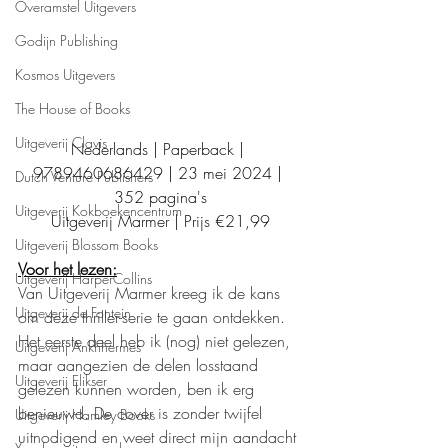
Overamstel Uitgevers
Godijn Publishing
Kosmos Uitgevers
The House of Books
Uitgeverij Clavis
Nederlands | Paperback | 
9789460686429 | 23 mei 2024 | 
Dutch Venture Publishers
352 pagina's
Uitgeverij Kokboekencentrum
Uitgeverij Marmer | Prijs €21,99
Uitgeverij Blossom Books
Voor het lezen:
Uitgeverij HarperCollins
Van Uitgeverij Marmer kreeg ik de kans 
Uitgeverij de Fontein
om deze thriller-serie te gaan ontdekken. 
Het eerste deel heb ik (nog) niet gelezen, 
Uitgeverij Ankhhermes
maar aangezien de delen losstaand 
Uitgeverij Elikser
gelezen kunnen worden, ben ik erg 
benieuwd. De cover is zonder twijfel 
Uitgeverij Hamley Books
uitnodigend en weet direct mijn aandacht 