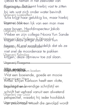
ijsbad te nemen in het zeewater van 
Kjerringøy. Britt komt hierbij vast te zitten 
Uitgeverij Lemniscaat
bij iets wat zich onder water bevindt. 
Uitgeverij Luistereffect
Tuva krijgt haar gelukkig los, maar hierbij 
komt er ook een lijk van een man mee 
Uitgeverij Moon
naar boven. Hoofdinspecteur Jakob 
Uitgeverij Mozaïek
Weber en zijn collega Noora Yun Sande 
Uitgeverij Van Holkema & Warendorf
krijgen deze pittige zaak voor hun 
kiezen. Al snel wordt duidelijk dat als ze 
Uitgeverij Nieuw Amsterdam
niet snel de moordenaar te pakken 
Uitgeverij Palmslag
krijgen, deze opnieuw toe zal slaan.
Uitgeverij Ploegsma
Mijn ervaring:
Uitgeverij Spectrum boeken
Wat een boeiende, goede en mooie 
Uitgeverij ten Have
thriller. Ørjan Karlsson heeft een vlotte, 
krachtige en levendige schrijfstijl en 
Uitgeverij Thema
schrijft het verhaal vanuit een alwetend 
Uitgeverij van Goor
perspectief, waarbij hij ieder hoofdstuk 
Uitgeverij Sisters Press
van personage wisselt die gevolgd wordt 