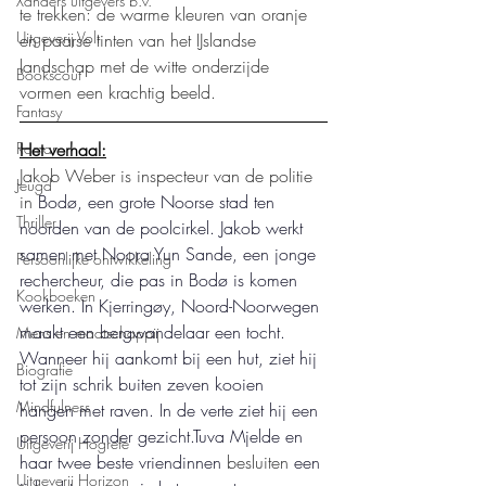
Xanders uitgevers b.v.
te trekken: de warme kleuren van oranje 
Uitgeverij Volt
en paarse tinten van het IJslandse 
landschap met de witte onderzijde 
Bookscout
vormen een krachtig beeld.
Fantasy
Het verhaal:
Roman
Jakob Weber is inspecteur van de politie 
Jeugd
in 
Bodø, een grote Noorse stad ten 
Thriller
noorden van de poolcirkel. Jakob werkt 
samen met Noora Yun Sande, een jonge 
Persoonlijke ontwikkeling
rechercheur, die pas in Bodø is komen 
Kookboeken
werken. In Kjerringøy, Noord-Noorwegen 
maakt een bergwandelaar een tocht. 
Mens en maatschappij
Wanneer hij aankomt bij een hut, ziet hij 
Biografie
tot zijn schrik buiten zeven kooien 
Mindfulness
hangen met raven. In de verte ziet hij een 
persoon zonder gezicht.Tuva Mjelde en 
Uitgeverij Hogrefe
haar twee beste vriendinnen 
besluiten
 een 
Uitgeverij Horizon