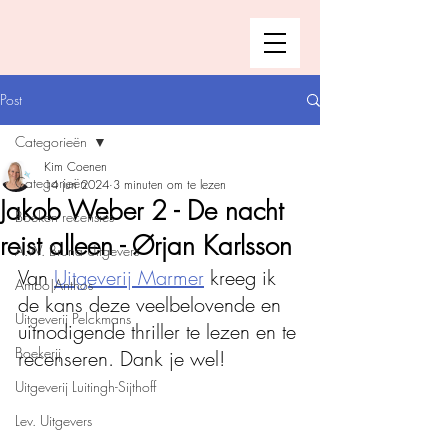
Post
Categorieën
Kim Coenen
Categorieën
14 jun 2024
3 minuten om te lezen
Jakob Weber 2 - De nacht
Boeken recensies
reist alleen - Ørjan Karlsson
A.W. Bruna Uitgevers
Van 
Uitgeverij Marmer
 kreeg ik 
Ambo|Anthos
de kans deze veelbelovende en 
Uitgeverij Pelckmans
uitnodigende thriller te lezen en te 
Boekerij
recenseren. Dank je wel!
Uitgeverij Luitingh-Sijthoff
Lev. Uitgevers