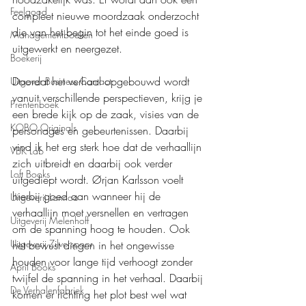
Feelgood
compleet nieuwe moordzaak onderzocht 
die van het begin tot het einde goed is 
Managementboeken
uitgewerkt en neergezet.
Boekerij
Doordat het verhaal opgebouwd wordt 
Uitgever Business Contact
vanuit verschillende perspectieven, krijg je 
Prentenboek
een brede kijk op de zaak, visies van de 
KOBO Originals
personages en gebeurtenissen. Daarbij 
vind ik het erg sterk hoe dat de verhaallijn 
VBK Lab
zich uitbreidt en daarbij ook verder 
Loft Books
uitgediept wordt. Ørjan Karlsson voelt 
hierbij goed aan wanneer hij de 
Uitgeverij Lannoo
verhaallijn moet versnellen en vertragen 
Uitgeverij Melenhoff
om de spanning hoog te houden. Ook 
Uitgeverij Zilverspoor
het bewust dingen in het ongewisse 
houden voor lange tijd verhoogt zonder 
April Books
twijfel de spanning in het verhaal. Daarbij 
De Verhalenfabriek
komen er richting het plot best wel wat 