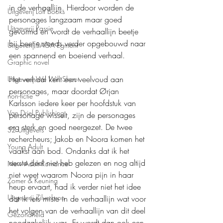
in de verhaallijn. Hierdoor worden de 
Uitgeverij Loft Books
personages langzaam maar goed 
Uitgeverij Passie
gevormd en wordt de verhaallijn beetje 
bij beetje steeds verder opgebouwd naar 
Uitgeverij SAGA Egmont
een spannend en boeiend verhaal.
Graphic novel
Het verhaal kent een veelvoud aan 
Uitgeverij We Will Shoot
personages, maar doordat Ørjan 
non-fictie
Karlsson iedere keer per hoofdstuk van 
Van Driel Publishing
personage wisselt, zijn de personages 
erg sterk en goed neergezet. De twee 
S2 Uitgevers
rechercheurs; Jakob en Noora komen het 
Young Adult
vaakst aan bod. Ondanks dat ik het 
eerste deel niet heb gelezen en nog altijd 
New Adult Romance
niet weet waarom Noora pijn in haar 
Zomer & Keuning
heup ervaart, had ik verder niet het idee 
Uitgeverij Zilverbron
dat ik iets miste in de verhaallijn wat voor 
het volgen van de verhaallijn van dit deel 
Gezondheid
noodzakelijk was. Er wordt dan ook een 