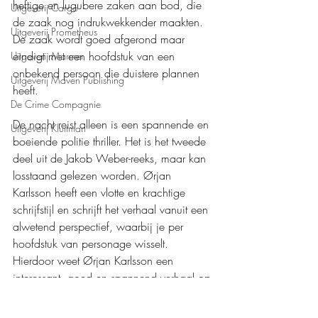
heftige en lugubere zaken aan bod, die 
Uitgeverij Cargo
de zaak nog indrukwekkender maakten. 
Uitgeverij Prometheus
De zaak wordt goed afgerond maar 
eindigt met een hoofdstuk van een 
Uitgeverij Marmer
onbekend persoon die duistere plannen 
Uitgeverij Maven Publishing
heeft.
De Crime Compagnie
De nacht reist alleen is een spannende en 
Uitgeverij Kluitman
boeiende politie thriller. Het is het tweede 
deel uit de Jakob Weber-reeks, maar kan 
losstaand gelezen worden. Ørjan 
Karlsson heeft een vlotte en krachtige 
schrijfstijl en schrijft het verhaal vanuit een 
alwetend perspectief, waarbij je per 
hoofdstuk van personage wisselt. 
Hierdoor weet Ørjan Karlsson een 
interessant, goed en spannend verhaal op 
te bouwen dat een verrassend einde kent. 
Ik ga zeker meer van deze serie lezen.