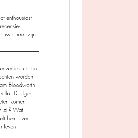
ct enthousiast 
recensie-
ieuwd naar zijn 
nverlies uit een 
vechten worden 
Liam Bloodworth 
 villa. Dodger 
weten komen 
n zij? Wat 
elt hem over 
n leven 