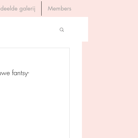
deelde galerij
Members
Inloggen
gevers
uwe fantsy-
House of Books
rum
tein