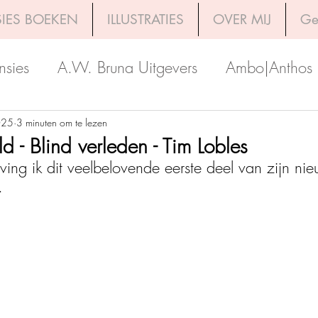
IES BOEKEN
ILLUSTRATIES
OVER MIJ
Ge
nsies
A.W. Bruna Uitgevers
Ambo|Anthos
Boekerij
Uitgeverij Luitingh-Sijthoff
Lev. Uit
025
3 minuten om te lezen
 - Blind verleden - Tim Lobles
tving ik dit veelbelovende eerste deel van zijn nie
Godijn Publishing
Kosmos Uitgevers
The 
. 
h Venture Publishers
Uitgeverij Kokboekencent
Uitgeverij HarperCollins
Uitgeverij de Fon