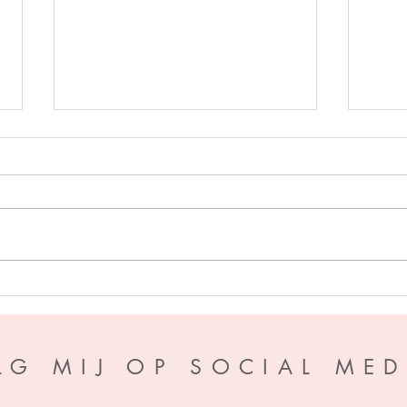
Perfe
A war of Wyverns - S.F.
Williamson
LG MIJ OP SOCIAL MED