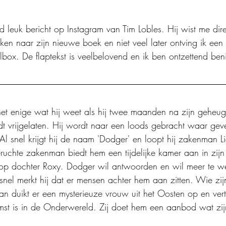
d leuk bericht op Instagram van Tim Lobles. Hij wist me dire
en naar zijn nieuwe boek en niet veel later ontving ik een 
lbox. De flaptekst is veelbelovend en ik ben ontzettend ben
et enige wat hij weet als hij twee maanden na zijn geheuge
t vrijgelaten. Hij wordt naar een loods gebracht waar ge
l snel krijgt hij de naam 'Dodger' en loopt hij zakenman 
eruchte zakenman biedt hem een tijdelijke kamer aan in zijn
d op dochter Roxy. Dodger wil antwoorden en wil meer te 
 snel merkt hij dat er mensen achter hem aan zitten. Wie zij
an duikt er een mysterieuze vrouw uit het Oosten op en vert
mst is in de Onderwereld. Zij doet hem een aanbod wat zij