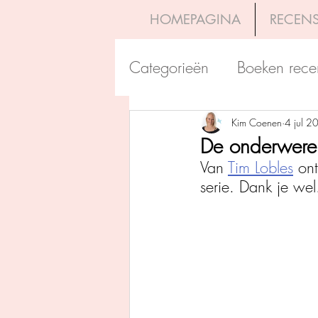
HOMEPAGINA
RECENS
Categorieën
Boeken rece
Uitgeverij Pelckmans
Kim Coenen
4 jul 2
De onderwereld
Van 
Tim Lobles
 on
Overamstel Uitgevers
serie. Dank je wel
Uitgeverij Clavis
Dutc
Uitgeverij Blossom Books