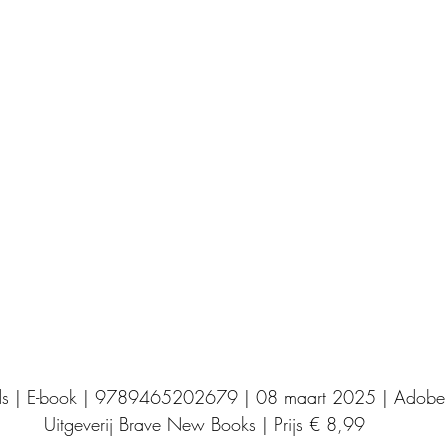
Uitgeverij Elikser
Uitgeverij Hamley Books
Uitgeverij Volt
Bookscout
Fantasy
Ro
ntwikkeling
Kookboeken
Mens en maatsch
ds | E-book | 9789465202679 | 08 maart 2025 | Adobe
Uitgeverij Brave New Books | Prijs € 8,99