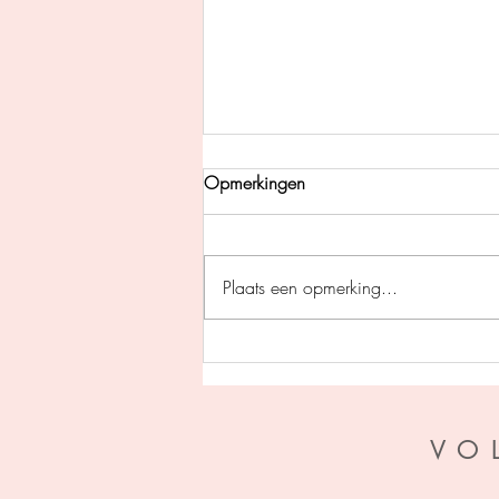
Opmerkingen
Plaats een opmerking...
Pil des doods - Gerard
Legerstee
VO