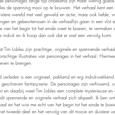
de personages lange tijd onbekend zijn maar weinig goeds 
les de spanning mooi op te bouwen. Het verhaal kent een
istere wereld met veel geweld en actie, maar ook liefde, v
gen en gebeurtenissen in de verhaallijn gaan in een vlot e
e van het begin tot het einde weet te boeien, te vermaken e
 indruk en ik hoop dan ook dat er snel een vervolg komt.
at Tim Lobles zijn prachtige, originele en spannende verhaal
achtige illustraties van personages in het verhaal. Hiermee
leven te brengen.
d verleden is een origineel, pakkend en erg indrukwekkend 
 geschreven fantasy-serie. De personages zijn verfrissend, o
kt en daarbij weet Tim Lobles een complete mysterieuze en 
dit spannende en originele verhaal zich afspeelt. Ik ben on
haal en het wist me echt van het begin tot het einde te boei
 het tweede deel en het vervolg van dit mooie en duistere ve