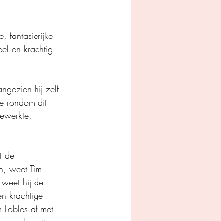
 fantasierijke 
neel en krachtig 
gezien hij zelf 
ie rondom dit 
ewerkte, 
t de 
n, weet Tim 
 weet hij de 
en krachtige 
 Lobles af met 