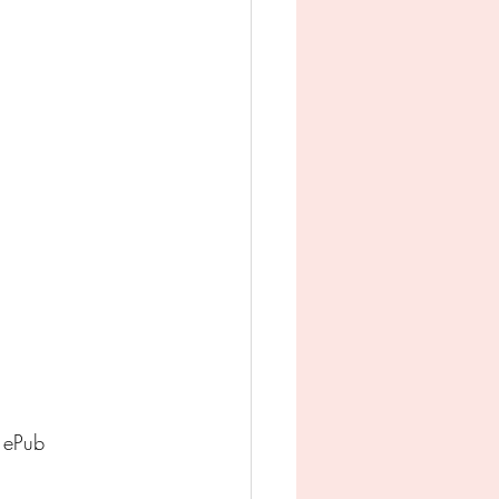
man
Jeugd
appij
 ePub