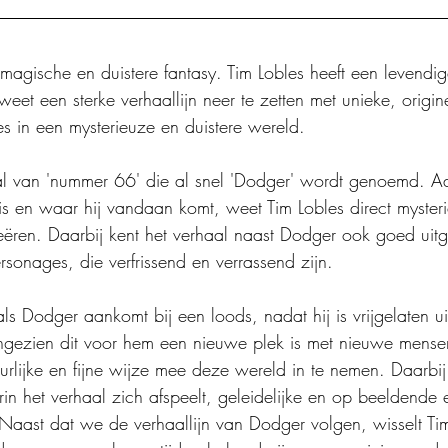
gische en duistere fantasy. Tim Lobles heeft een levendige,
en weet een sterke verhaallijn neer te zetten met unieke, origi
s in een mysterieuze en duistere wereld.
l van 'nummer 66' die al snel 'Dodger' wordt genoemd. Aan
 is en waar hij vandaan komt, weet Tim Lobles direct myster
ëren. Daarbij kent het verhaal naast Dodger ook goed uitg
rsonages, die verfrissend en verrassend zijn.
als Dodger aankomt bij een loods, nadat hij is vrijgelaten ui
gezien dit voor hem een nieuwe plek is met nieuwe mense
urlijke en fijne wijze mee deze wereld in te nemen. Daarbij
n het verhaal zich afspeelt, geleidelijke en op beeldende 
aast dat we de verhaallijn van Dodger volgen, wisselt Tim