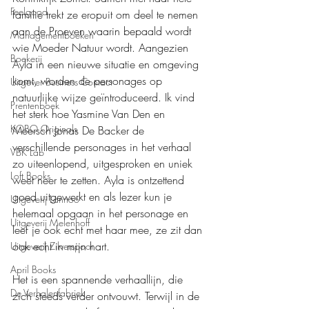
Feelgood
familie trekt ze eropuit om deel te nemen 
aan de Proeven waarin bepaald wordt 
Managementboeken
wie Moeder Natuur wordt. Aangezien 
Boekerij
Ayla in een nieuwe situatie en omgeving 
komt, worden de personages op 
Uitgever Business Contact
natuurlijke wijze geïntroduceerd. Ik vind 
Prentenboek
het sterk hoe Yasmine Van Den en 
KOBO Originals
Meersch Jonas De Backer de 
verschillende personages in het verhaal 
VBK Lab
zo uiteenlopend, uitgesproken en uniek 
Loft Books
weet neer te zetten. Ayla is ontzettend 
goed uitgewerkt en als lezer kun je 
Uitgeverij Lannoo
helemaal opgaan in het personage en 
Uitgeverij Melenhoff
leef je ook echt met haar mee, ze zit dan 
ook echt in mijn hart.
Uitgeverij Zilverspoor
April Books
Het is een spannende verhaallijn, die 
De Verhalenfabriek
zich steeds verder ontvouwt. Terwijl in de 