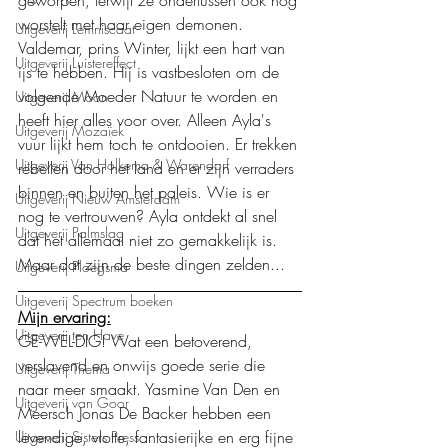
geworpen, terwijl ze ondertussen ook nog 
worstelt met haar eigen demonen. 
Uitgeverij Lemniscaat
Valdemar, prins Winter, lijkt een hart van 
Uitgeverij Luistereffect
ijs te hebben. Hij is vastbesloten om de 
volgende Moeder Natuur te worden en 
Uitgeverij Moon
heeft hier alles voor over. Alleen Ayla's 
Uitgeverij Mozaïek
vuur lijkt hem toch te ontdooien. Er trekken 
Uitgeverij Van Holkema & Warendorf
rebellen door het land en er zijn verraders 
binnen en buiten het paleis. Wie is er 
Uitgeverij Nieuw Amsterdam
nog te vertrouwen? Ayla ontdekt al snel 
Uitgeverij Palmslag
dat het allemaal niet zo gemakkelijk is. 
Maar dat zijn de beste dingen zelden...
Uitgeverij Ploegsma
Uitgeverij Spectrum boeken
Mijn ervaring:
Uitgeverij ten Have
GE-WEL-DIG! Wat een betoverend, 
verslavend en onwijs goede serie die 
Uitgeverij Thema
naar meer smaakt. Yasmine Van Den en 
Uitgeverij van Goor
Meersch Jonas De Backer hebben een 
levendige, vlotte, fantasierijke en erg fijne 
Uitgeverij Sisters Press