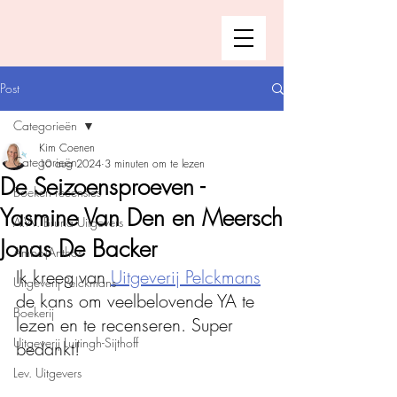
Post
Categorieën
Kim Coenen
Categorieën
10 aug 2024
3 minuten om te lezen
De Seizoensproeven -
Boeken recensies
Yasmine Van Den en Meersch
A.W. Bruna Uitgevers
Jonas De Backer
Ambo|Anthos
Ik kreeg van 
Uitgeverij Pelckmans
Uitgeverij Pelckmans
de kans om veelbelovende YA te 
Boekerij
lezen en te recenseren. Super 
Uitgeverij Luitingh-Sijthoff
bedankt!
Lev. Uitgevers