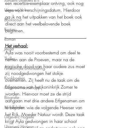
Xanders uitgevers b.v.
een recensie-exemplaar ontving, ook nog 
eens voor verschijningsdatum. Hierdoor 
Uitgeverij Volt
ga ik na het uitpakken van het boek ook 
Bookscout
direct aan het veelbelovende boek 
Fantasy
beginnen.
Roman
Het verhaal:
Jeugd
Ayla was nooit voorbestemd om deel te 
Thriller
nemen aan de Proeven, maar na de 
tragische dood van haar oudere zus moet 
Persoonlijke ontwikkeling
zij noodgedwongen het stokje 
Kookboeken
overnemen. Zij heeft nu de taak om de 
Erfgename van het koninkrijk Zomer te 
Mens en maatschappij
worden. Hiervoor moet ze de strijd 
Biografie
aangaan met drie andere Erfgenamen om 
Mindfulness
te bepalen wie de volgende Heerser van 
het Rijk, Moeder Natuur wordt. Deze taak 
Uitgeverij Hogrefe
krijgt Ayla gedwongen in haar schoot 
Uitgeverij Horizon