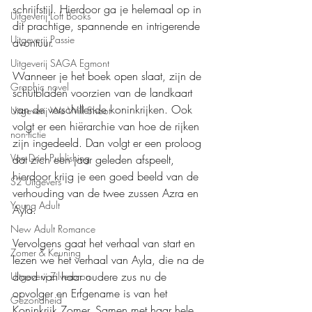
schrijfstijl. Hierdoor ga je helemaal op in 
Uitgeverij Loft Books
dit prachtige, spannende en intrigerende 
Uitgeverij Passie
avontuur.
Uitgeverij SAGA Egmont
Wanneer je het boek open slaat, zijn de 
Graphic novel
schutbladen voorzien van de landkaart 
van de verschillende koninkrijken. Ook 
Uitgeverij We Will Shoot
volgt er een hiërarchie van hoe de rijken 
non-fictie
zijn ingedeeld. Dan volgt er een proloog 
Van Driel Publishing
dat zich een jaar geleden afspeelt, 
hierdoor krijg je een goed beeld van de 
S2 Uitgevers
verhouding van de twee zussen Azra en 
Young Adult
Ayla.
New Adult Romance
Vervolgens gaat het verhaal van start en 
Zomer & Keuning
lezen we het verhaal van Ayla, die na de 
dood van haar oudere zus nu de 
Uitgeverij Zilverbron
opvolger en Erfgename is van het 
Gezondheid
Koninkrijk Zomer. Samen met haar hele 