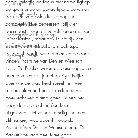
eerste instantie de focus met name ligt op 
Uitgeverij Cargo
de spannende en gevaarlijke proeven en 
Uitgeverij Prometheus
de kracht van Ayla die ze nog niet 
compleet lijkt te beheersen, blijkt er 
Uitgeverij Marmer
daarnaast tussen de verschillende mensen 
Uitgeverij Maven Publishing
in het kasteel, maar ook in het rijk een 
De Crime Compagnie
duister en onheilspellend machtsspel 
gespeeld wordt, waarin mensen de dood 
Uitgeverij Kluitman
vinden. Yasmine Van Den en Meersch 
Jonas De Backer weten de personages zo 
neer te zetten dat je net als Ayla twijfelt 
over wie de waarheid spreekt en wie 
andere plannen heeft. Hierdoor is het 
boek echt verslavend goed. Ik heb het 
boek dan ook echt in één keer 
uitgelezen. Het verhaal eindigt met een 
cliffhanger, waardoor ik hoop dat 
Yasmine Van Den en Meersch Jonas De 
Backer snel aan deel twee gaan 