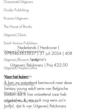
Overamstel Uitgevers
Godijn Publishing
Kosmos Uitgevers
The House of Books
Uitgeverij Clavis
Dutch Venture Publishers
Nederlands | Hardcover | 
Uitgeverij Kokboekencentrum
9789463833837 | 31 juli 2024 | 408 
pagina's
Uitgeverij Blossom Books
Uitgeverij Pelckmans | Prijs €22,00
Uitgeverij HarperCollins
Uitgeverij de Fontein
Voor het lezen:
Ik ben zo ontzettend benieuwd naar deze 
Uitgeverij Ankhhermes
fantasy young adult serie van Belgische 
Uitgeverij Elikser
bodem dat ik hier ontzettend naar heb 
uitgekeken. Ik was ook nog eens zo'n 
Uitgeverij Hamley Books
bofbil, dat ik van Uitgeverij Pelckmans 