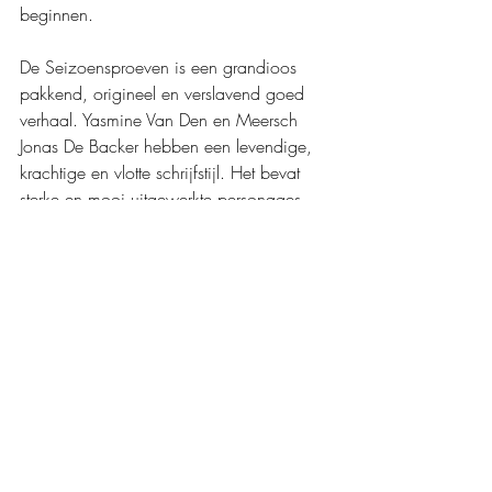
beginnen.
De Seizoensproeven is een grandioos 
pakkend, origineel en verslavend goed 
verhaal. Yasmine Van Den en Meersch 
Jonas De Backer hebben een levendige, 
krachtige en vlotte schrijfstijl. Het bevat 
sterke en mooi uitgewerkte personages, 
zeker Ayla, het hoofdpersonage dat je zo 
in je hart sluit. Het verhaal kent een flinke 
dosis spanning, avontuur, magie, een 
opbloeiende liefde en een tikkeltje spice. 
Ofwel een verslavend goed verhaal dat 
smaakt naar meer!
Mijn waardering: 
❤️❤️❤️❤️❤️
Boeken recensies