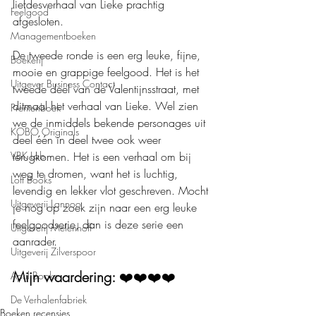
liefdesverhaal van Lieke prachtig 
Feelgood
afgesloten.
Managementboeken
De tweede ronde is een erg leuke, fijne, 
Boekerij
mooie en grappige feelgood. Het is het 
Uitgever Business Contact
tweede deel van de Valentijnsstraat, met 
ditmaal het verhaal van Lieke. Wel zien 
Prentenboek
we de inmiddels bekende personages uit 
KOBO Originals
deel één in deel twee ook weer 
terugkomen. Het is een verhaal om bij 
VBK Lab
weg te dromen, want het is luchtig, 
Loft Books
levendig en lekker vlot geschreven. Mocht 
Uitgeverij Lannoo
je nog op zoek zijn naar een erg leuke 
feelgoodserie, dan is deze serie een 
Uitgeverij Melenhoff
aanrader.
Uitgeverij Zilverspoor
Mijn waardering: 
❤️❤️❤️❤️
April Books
De Verhalenfabriek
Boeken recensies