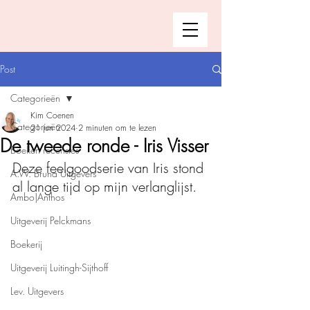
Post
Categorieën
Kim Coenen
Categorieën
21 jun 2024
2 minuten om te lezen
De tweede ronde - Iris Visser
Boeken recensies
Deze feelgoodserie van Iris stond 
A.W. Bruna Uitgevers
al lange tijd op mijn verlanglijst. 
Ambo|Anthos
Uitgeverij Pelckmans
Boekerij
Uitgeverij Luitingh-Sijthoff
Lev. Uitgevers