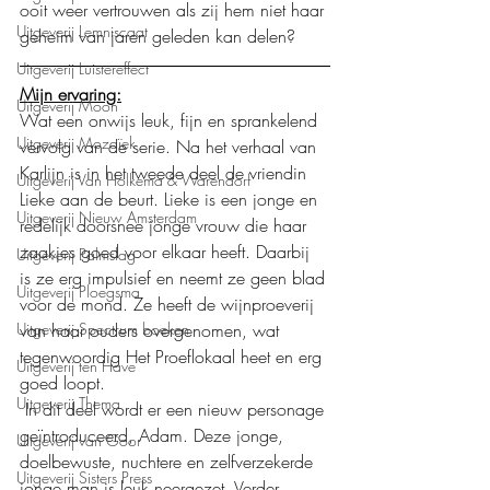
ooit weer vertrouwen als zij hem niet haar 
Uitgeverij Lemniscaat
geheim van jaren geleden kan delen?
Uitgeverij Luistereffect
Mijn ervaring:
Uitgeverij Moon
Wat een onwijs leuk, fijn en sprankelend 
Uitgeverij Mozaïek
vervolg van de serie. Na het verhaal van 
Karlijn is in het tweede deel de vriendin 
Uitgeverij Van Holkema & Warendorf
Lieke aan de beurt. Lieke is een jonge en 
Uitgeverij Nieuw Amsterdam
redelijk doorsnee jonge vrouw die haar 
zaakjes goed voor elkaar heeft. Daarbij 
Uitgeverij Palmslag
is ze erg impulsief en neemt ze geen blad 
Uitgeverij Ploegsma
voor de mond. Ze heeft de wijnproeverij 
van haar ouders overgenomen, wat 
Uitgeverij Spectrum boeken
tegenwoordig Het Proeflokaal heet en erg 
Uitgeverij ten Have
goed loopt.
Uitgeverij Thema
 In dit deel wordt er een nieuw personage 
geïntroduceerd, Adam. Deze jonge, 
Uitgeverij van Goor
doelbewuste, nuchtere en zelfverzekerde 
Uitgeverij Sisters Press
jonge man is leuk neergezet. Verder 