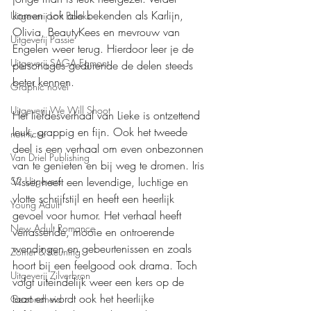
komen ook alle bekenden als Karlijn, 
Uitgeverij Loft Books
Olivia, BeautyKees en mevrouw van 
Uitgeverij Passie
Engelen weer terug. Hierdoor leer je de 
Uitgeverij SAGA Egmont
personages gedurende de delen steeds 
beter kennen.
Graphic novel
Uitgeverij We Will Shoot
Het liefdesverhaal van Lieke is ontzettend 
leuk, grappig en fijn. Ook het tweede 
non-fictie
deel is een verhaal om even onbezonnen 
Van Driel Publishing
van te genieten en bij weg te dromen. Iris 
Visser heeft een levendige, luchtige en 
S2 Uitgevers
vlotte schrijfstijl en heeft een heerlijk 
Young Adult
gevoel voor humor. Het verhaal heeft 
New Adult Romance
verrassende, mooie en ontroerende 
wendingen en gebeurtenissen en zoals 
Zomer & Keuning
hoort bij een feelgood ook drama. Toch 
Uitgeverij Zilverbron
volgt uiteindelijk weer een kers op de 
taart en wordt ook het heerlijke 
Gezondheid