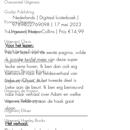
Overamstel Uitgevers
Godijn Publishing
Nederlands | Digitaal luisterboek | 
Kosmos Uitgevers
9789402769098 | 17 mei 2023
Uitgeverij HarperCollins | Prijs €14,99
The House of Books
Uitgeverij Clavis
Voor het lezen:
Dutch Venture Publishers
Na het lezen van de eerste pagina, wilde 
ik zonder twijfel meer van deze super 
Uitgeverij Kokboekencentrum
leuke serie horen. Ik ben dan ook erg 
Uitgeverij Blossom Books
benieuwd naar het liefdesverhaal van 
Lieke en Olivia. In het tweede deel is 
Uitgeverij HarperCollins
Lieke aan de beurt. Ik ben erg benieuwd 
Uitgeverij de Fontein
naar haar verhaal over Adam en welke 
nieuwe liefde zij aan de haak gaat 
Uitgeverij Ankhhermes
slaan. 
Uitgeverij Elikser
Uitgeverij Hamley Books
Het verhaal: