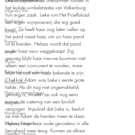
Drie ondernemende vriendinnen runnen in 
Xanders uitgevers b.v.
het leukste winkelstraatje van Valkenburg 
Uitgeverij Volt
hun eigen zaak. Lieke runt Het Proeflokaal 
Bookscout
een eigen wijnproeverij die erg goed 
loopt. Ze heeft haar oog laten vallen op 
Fantasy
het pand naast haar, om zo haar pand 
Roman
uit te breiden. Helaas wordt dat pand 
onder haar neus weggekaapt. Erg 
Jeugd
genoeg blijkt haar nieuwe buurman niet 
Thriller
alleen een concurrent te worden, maar 
Persoonlijke ontwikkeling
blijkt het ook een oude bekende te zijn. 
Chef-kok Adam was Lieke's eerste grote 
Kookboeken
liefde. Als dit nog niet ongemakkelijk 
Mens en maatschappij
genoeg is, moeten ze ook nog eens 
samen de catering van een bruiloft 
Biografie
verzorgen. Impulsief dat Lieke is, besluit 
Mindfulness
ze met Adam de handen ineen te slaan. 
Helaas keren haar oude gevoelens in alle 
Uitgeverij Hogrefe
hevigheid weer terug. Kunnen ze elkaar 
Uitgeverij Horizon