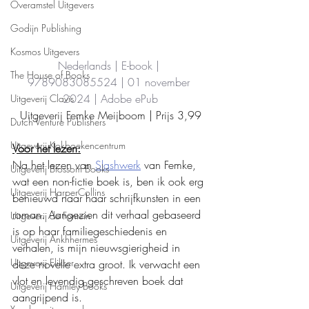
Overamstel Uitgevers
Godijn Publishing
Kosmos Uitgevers
Nederlands | E-book | 
The House of Books
9789083085524 | 01 november 
2024 | Adobe ePub
Uitgeverij Clavis
Uitgeverij Femke Meijboom | Prijs 3,99
Dutch Venture Publishers
Uitgeverij Kokboekencentrum
Voor het lezen:
Na het lezen van 
Slashwerk
 van Femke, 
Uitgeverij Blossom Books
wat een non-fictie boek is, ben ik ook erg 
Uitgeverij HarperCollins
benieuwd naar haar schrijfkunsten in een 
roman. Aangezien dit verhaal gebaseerd 
Uitgeverij de Fontein
is op haar familiegeschiedenis en 
Uitgeverij Ankhhermes
verhalen, is mijn nieuwsgierigheid in 
Uitgeverij Elikser
deze novelle extra groot. Ik verwacht een 
vlot en levendig geschreven boek dat 
Uitgeverij Hamley Books
aangrijpend is. 