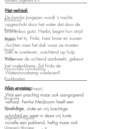
Xanders uitgevers b.v.
Uitgeverij Volt
Het verhaal:
De familie Jongejan wordt 's nachts 
Bookscout
opgeschrikt door het water dat door de 
Fantasy
brievenbus gutst. Hierbij begint hun strijd 
tegen het tij. Frida, haar broer en zussen 
Roman
vluchten naar het dak waar ze moeten 
Jeugd
zien te overleven, wachtend op hulp. 
Wanneer de ochtend aanbreekt, gebeurt 
Thriller
het ondenkbare. Zal Frida de 
Persoonlijke ontwikkeling
Watersnoodramp overleven?
Kookboeken
Mijn ervaring:
Mens en maatschappij
Wat een prachtig maar ook aangrijpend 
Biografie
verhaal. Femke Meijboom heeft een 
Mindfulness
levendige, vlotte en vrij krachtige 
schrijfstijl en weet in deze vrij korte 
Uitgeverij Hogrefe
novelle een pakkend, heftig maar ook 
Uitgeverij Horizon