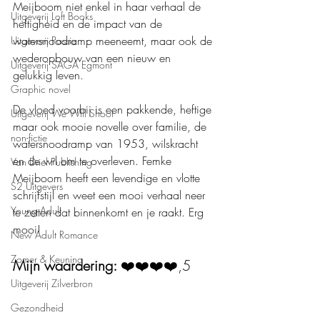
Meijboom niet enkel in haar verhaal de 
Uitgeverij Loft Books
heftigheid en de impact van de 
watersnoodramp meeneemt, maar ook de 
Uitgeverij Passie
wederopbouw van een nieuw en 
Uitgeverij SAGA Egmont
gelukkig leven.
Graphic novel
De vloed voorbij is een pakkende, heftige 
Uitgeverij We Will Shoot
maar ook mooie novelle over familie, de 
non-fictie
watersnoodramp van 1953, wilskracht 
en de wil om te overleven. Femke 
Van Driel Publishing
Meijboom heeft een levendige en vlotte 
S2 Uitgevers
schrijfstijl en weet een mooi verhaal neer 
Young Adult
te zetten dat binnenkomt en je raakt. Erg 
mooi!
New Adult Romance
Zomer & Keuning
Mijn waardering: 
❤️❤️❤️❤️,5
Uitgeverij Zilverbron
Gezondheid