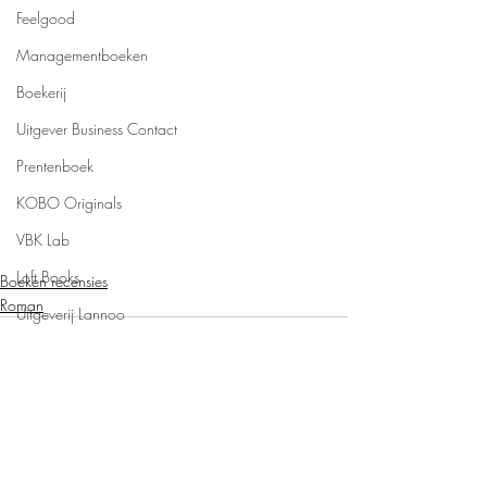
Feelgood
Managementboeken
Boekerij
Uitgever Business Contact
Prentenboek
KOBO Originals
VBK Lab
Loft Books
Boeken recensies
Roman
Uitgeverij Lannoo
Uitgeverij Melenhoff
Uitgeverij Zilverspoor
April Books
De Verhalenfabriek
Recente blogposts
Alles weergeven