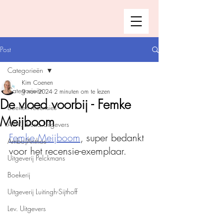
Post
Categorieën
Kim Coenen
Categorieën
9 nov 2024
2 minuten om te lezen
De vloed voorbij - Femke
Boeken recensies
Meijboom
A.W. Bruna Uitgevers
Femke Meijboom
, super bedankt 
Ambo|Anthos
voor het recensie-exemplaar. 
Uitgeverij Pelckmans
Boekerij
Uitgeverij Luitingh-Sijthoff
Lev. Uitgevers