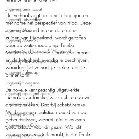
mooi verhaal te vertellen.
Uitgeverij Lemniscaat
Het verhaal volgt de familie Jongejan en 
Uitgeverij Luistereffect
met name het perspectief van Frida. Deze 
familie, wonend in een dorp in het 
Uitgeverij Moon
zuiden van Nederland, wordt getroffen 
Uitgeverij Mozaïek
door de watersnoodramp. Femke 
Uitgeverij Van Holkema & Warendorf
Meijboom weet deze situatie, de impact 
en de heftigheid levendig te beschrijven, 
Uitgeverij Nieuw Amsterdam
waardoor het verhaal je raakt en bij je 
Uitgeverij Palmslag
binnenkomt.
Uitgeverij Ploegsma
De novelle kent prachtig uitgewerkte 
Uitgeverij Spectrum boeken
thema's over familie, wilskracht en de wil 
Uitgeverij ten Have
om te overleven. Daarbij schetst Femke 
Meijboom een realistisch beeld van de 
Uitgeverij Thema
gebeurtenissen, waarbij niet alles even 
Uitgeverij van Goor
goed afloopt voor dit gezin. Wat dit 
verhaal voor mij sterk maakt, is dat Femke 
Uitgeverij Sisters Press