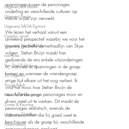
spanningen tussen de personages 
Uitgeverij Loft Books
onderling en verschillende culturen op 
Uitgeverij Passie
mooie wijze zijn verwerkt.
Uitgeverij SAGA Egmont
We lezen het verhaal vanuit een 
Graphic novel
alwetend perspectief waarbij we voor het 
grootste gedeelte de verhaallijn van Skye 
Uitgeverij We Will Shoot
volgen. Stefan Bruijn maakt hier 
non-fictie
gedurende de reis enkele uitzonderingen 
Van Driel Publishing
in, wanneer er spanningen in de groep 
komen en wanneer de vriendengroep 
S2 Uitgevers
enige tijd elkaar uit het oog verliest. Ik 
Young Adult
vind het mooi hoe Stefan Bruijn de 
verschillende jonge personages mooi en 
New Adult Romance
divers weet uit te werken. Dit maakt de 
Zomer & Keuning
personages realistisch, evenals de 
Uitgeverij Zilverbron
cultuurverschillen die hij goed weet te 
beschrijven als de groep bij verschillende 
Gezondheid
gemeenschappen aankomt.