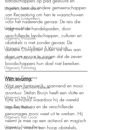
boodschappers op pad gestuurd en 
moeten naar de andere gemeenschappen 
Uitgeverij Lemniscaat
van Recreaturia om hen te waarschuwen 
Uitgeverij Luistereffect
voor het naderende gevaar. De reis die 
Uitgeverij Moon
volgt over de handelspaden, door 
verschillende landschappen, culturen en 
Uitgeverij Mozaïek
obstakels is niet zonder gevaar. De 
Uitgeverij Van Holkema & Warendorf
duistere Comploten zullen we alles aan 
doen om ervoor te zorgen dat de zeven 
Uitgeverij Nieuw Amsterdam
boodschappers hun doel niet bereiken.
Uitgeverij Palmslag
Uitgeverij Ploegsma
Mijn ervaring:
Wat een fantasierijk, spannend en mooi 
Uitgeverij Spectrum boeken
avontuur. Stefan Bruijn heeft een vlotte en 
Uitgeverij ten Have
fijne schrijfstijl waardoor hij de wereld 
van Recreaturia en de verschillende 
Uitgeverij Thema
personages mooi weet uit te werken. Hij 
Uitgeverij van Goor
neemt je mee op een actievol en magisch 
Uitgeverij Sisters Press
avontuur, waarin een hoop obstakels, 