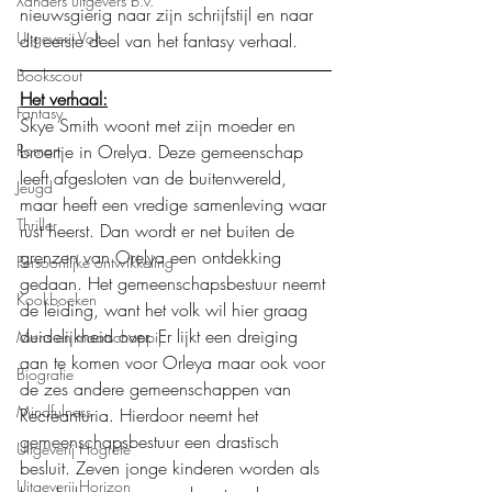
Xanders uitgevers b.v.
nieuwsgierig naar zijn schrijfstijl en naar 
Uitgeverij Volt
dit eerste deel van het fantasy verhaal.
Bookscout
Het verhaal:
Fantasy
Skye Smith woont met zijn moeder en 
Roman
broertje in Orelya. Deze gemeenschap 
leeft afgesloten van de buitenwereld, 
Jeugd
maar heeft een vredige samenleving waar 
Thriller
rust heerst. Dan wordt er net buiten de 
grenzen van Orelya een ontdekking 
Persoonlijke ontwikkeling
gedaan. Het gemeenschapsbestuur neemt 
Kookboeken
de leiding, want het volk wil hier graag 
duidelijkheid over. Er lijkt een dreiging 
Mens en maatschappij
aan te komen voor Orleya maar ook voor 
Biografie
de zes andere gemeenschappen van 
Mindfulness
Recreanturia. Hierdoor neemt het 
gemeenschapsbestuur een drastisch 
Uitgeverij Hogrefe
besluit. Zeven jonge kinderen worden als 
Uitgeverij Horizon