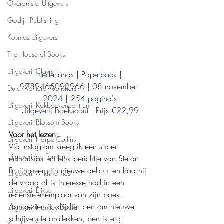
Overamstel Uitgevers
Godijn Publishing
Kosmos Uitgevers
The House of Books
Uitgeverij Clavis
Nederlands | Paperback | 
9789465092966 | 08 november 
Dutch Venture Publishers
2024 | 254 pagina's
Uitgeverij Kokboekencentrum
Uitgeverij Boekscout | Prijs €22,99
Uitgeverij Blossom Books
Voor het lezen:
Uitgeverij HarperCollins
Via Instagram kreeg ik een super 
Uitgeverij de Fontein
enthousiast en leuk berichtje van Stefan 
Bruijn over zijn nieuwe debuut en had hij 
Uitgeverij Ankhhermes
de vraag of ik interesse had in een 
Uitgeverij Elikser
recensie-exemplaar van zijn boek. 
Aangezien ik altijd in ben om nieuwe 
Uitgeverij Hamley Books
schrijvers te ontdekken, ben ik erg 