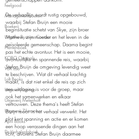
Feelgood
De verhaallijn wordt rustig opgebouwd, 
Managementboeken
waarbij Stefan Bruijn een mooie 
Boekerij
beginsituatie schetst van Skye, zijn broer 
Matthew, zijn moeder en het leven in de 
Uitgever Business Contact
geïsoleerde gemeenschap. Daarna begint 
Prentenboek
pas het echte avontuur. Het is een mooie, 
KOBO Originals
avontuurlijke en spannende reis, waarbij 
Stefan Bruijn de omgeving levendig weet 
VBK Lab
te beschrijven. Wat dit verhaal krachtig 
Loft Books
maakt, is dat niet enkel de reis op zich 
een uitdaging is voor de groep, maar 
Uitgeverij Lannoo
ook het samenwerken en elkaar 
Uitgeverij Melenhoff
vertrouwen. Deze thema's heeft Stefan 
Uitgeverij Zilverspoor
Bruijn mooi in het verhaal verwerkt. Het 
plot kent spanning en actie en er komen 
April Books
een hoop verrassende dingen aan het 
De Verhalenfabriek
licht, alvorens Stefan Bruijn daarmee 