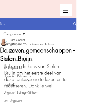
Post
Categorieën
Kim Coenen
Categorieën
28 apr 2025
3 minuten om te lezen
De zeven gemeenschappen -
Boeken recensies
Stefan Bruijn
A.W. Bruna Uitgevers
Ik kreeg de kans van Stefan 
Ambo|Anthos
Bruijn om het eerste deel van 
Uitgeverij Pelckmans
deze fantasyserie te lezen en te 
Boekerij
recenseren. Dank je wel.  
Uitgeverij Luitingh-Sijthoff
Lev. Uitgevers