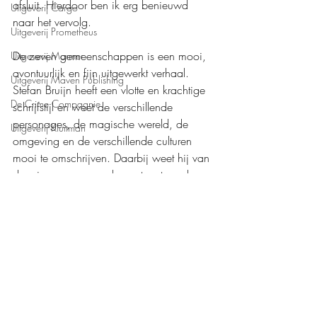
afsluit. Hierdoor ben ik erg benieuwd 
Uitgeverij Cargo
naar het vervolg.
Uitgeverij Prometheus
De zeven gemeenschappen is een mooi, 
Uitgeverij Marmer
avontuurlijk en fijn uitgewerkt verhaal. 
Uitgeverij Maven Publishing
Stefan Bruijn heeft een vlotte en krachtige 
De Crime Compagnie
schrijfstijl en weet de verschillende 
personages, de magische wereld, de 
Uitgeverij Kluitman
omgeving en de verschillende culturen 
mooi te omschrijven. Daarbij weet hij van 
de reis een spannend avontuur te maken, 
waarbij aan het einde verrassende 
dingen aan het licht komen. Ik ben erg 
benieuwd naar deel twee. 
Mijn waardering: 
❤️❤️❤️,5
Boeken recensies
Bookscout
Fantasy