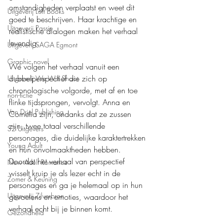
omstandigheden verplaatst en weet dit 
Uitgeverij Loft Books
goed te beschrijven. Haar krachtige en 
Uitgeverij Passie
realistische dialogen maken het verhaal 
levendig.
Uitgeverij SAGA Egmont
Graphic novel
We volgen het verhaal vanuit een 
dubbelperspectief die zich op 
Uitgeverij We Will Shoot
chronologische volgorde, met af en toe 
non-fictie
flinke tijdsprongen, vervolgt. Anna en 
Van Driel Publishing
Cornelia zijn, ondanks dat ze zussen 
zijn, twee totaal verschillende 
S2 Uitgevers
personages, die duidelijke karaktertrekken 
Young Adult
en hun onvolmaaktheden hebben. 
Doordat het verhaal van perspectief 
New Adult Romance
wisselt kruip je als lezer echt in de 
Zomer & Keuning
personages en ga je helemaal op in hun 
Uitgeverij Zilverbron
gevoelens en emoties, waardoor het 
verhaal echt bij je binnen komt.
Gezondheid