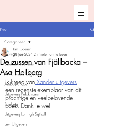
Post
Categorieën
Kim Coenen
Categorieën
28 jan 2024
2 minuten om te lezen
De zussen van Fjällbacka –
Boeken recensies
Asa Hellberg
A.W. Bruna Uitgevers
Ik kreeg van
 Xander uitgevers
Ambo|Anthos
een recensie-exemplaar van dit 
Uitgeverij Pelckmans
prachtige en veelbelovende 
Boekerij
boek. Dank je wel!
Uitgeverij Luitingh-Sijthoff
Lev. Uitgevers