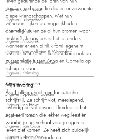
leven gedurende de jaren van hun 
carrière, verboden liefdes en onverwachte 
Uitgeverij Lemniscaat
diepe vriendschappen. Met hun 
Uitgeverij Luistereffect
vrijheden, lijken de mogelijkheden 
oneindig. Zullen ze al hun dromen waar 
Uitgeverij Moon
maken? Helaas beslist het lot anders 
Uitgeverij Mozaïek
wanneer er een pijnlijk familiegeheim 
Uitgeverij Van Holkema & Warendorf
aan het licht komt. Hierdoor komt ook de 
zussenrelatie tussen Anna en Cornelia op 
Uitgeverij Nieuw Amsterdam
scherp te staan.
Uitgeverij Palmslag
Uitgeverij Ploegsma
Mijn ervaring:
Åsa Hellberg heeft een fantastische 
Uitgeverij Spectrum boeken
schrijfstijl. Ze schrijft vlot, meeslepend, 
Uitgeverij ten Have
levendig en vol gevoel. Hierdoor is het 
echt een roman die lekker weg leest én 
Uitgeverij Thema
waarbij je het verhaal voor je ogen tot 
Uitgeverij van Goor
leven ziet komen. Ze heeft zich duidelijk 
Uitgeverij Sisters Press
goed in de tijdsperiode en 