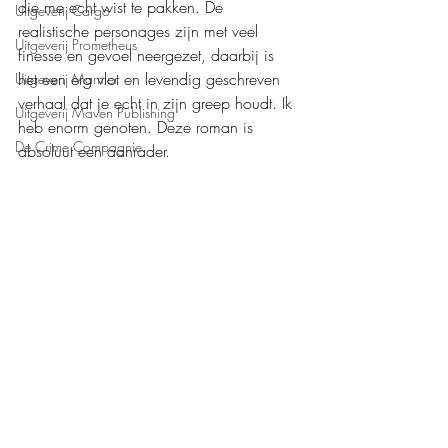
die me echt wist te pakken. De 
Uitgeverij Cargo
realistische personages zijn met veel 
Uitgeverij Prometheus
finesse en gevoel neergezet, daarbij is 
het een erg vlot en levendig geschreven 
Uitgeverij Marmer
verhaal dat je echt in zijn greep houdt. Ik 
Uitgeverij Maven Publishing
heb enorm genoten. Deze roman is 
De Crime Compagnie
absoluut een aanrader.
Uitgeverij Kluitman
Mijn waardering: 
❤️❤️❤️❤️,5
Boeken recensies
Roman
Xanders uitgevers b.v.
Recente blogposts
Alles weergeven