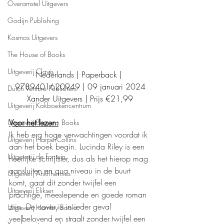
Overamstel Uitgevers
Godijn Publishing
Kosmos Uitgevers
The House of Books
Uitgeverij Clavis
Nederlands | Paperback | 
9789401620949 | 09 januari 2024
Dutch Venture Publishers
Xander Uitgevers | Prijs €21,99
Uitgeverij Kokboekencentrum
Voor het lezen:
Uitgeverij Blossom Books
Ik heb erg hoge verwachtingen voordat ik 
Uitgeverij HarperCollins
aan het boek begin. Lucinda Riley is een 
Uitgeverij de Fontein
heerlijke schrijfster, dus als het hierop mag 
aansluiten en qua niveau in de buurt 
Uitgeverij Ankhhermes
komt, gaat dit zonder twijfel een 
Uitgeverij Elikser
prachtige, meeslepende en goede roman 
zijn. De cover is in ieder geval 
Uitgeverij Hamley Books
veelbelovend en straalt zonder twijfel een 