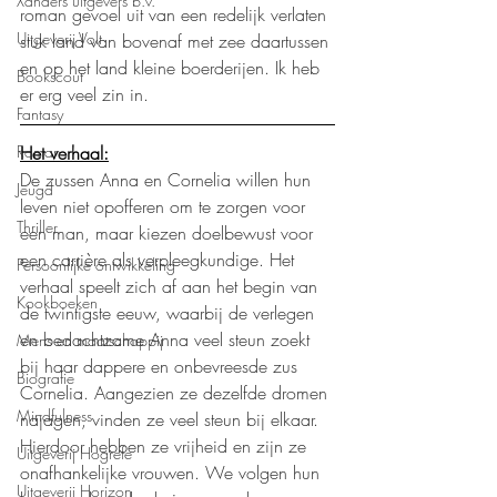
Xanders uitgevers b.v.
roman gevoel uit van een redelijk verlaten 
Uitgeverij Volt
stuk land van bovenaf met zee daartussen 
en op het land kleine boerderijen. Ik heb 
Bookscout
er erg veel zin in.
Fantasy
Het verhaal:
Roman
De zussen Anna en Cornelia willen hun 
Jeugd
leven niet opofferen om te zorgen voor 
Thriller
een man, maar kiezen doelbewust voor 
een carrière als verpleegkundige. Het 
Persoonlijke ontwikkeling
verhaal speelt zich af aan het begin van 
Kookboeken
de twintigste eeuw, waarbij de verlegen 
en bedachtzame Anna veel steun zoekt 
Mens en maatschappij
bij haar dappere en onbevreesde zus 
Biografie
Cornelia. Aangezien ze dezelfde dromen 
Mindfulness
najagen, vinden ze veel steun bij elkaar. 
Hierdoor hebben ze vrijheid en zijn ze 
Uitgeverij Hogrefe
onafhankelijke vrouwen. We volgen hun 
Uitgeverij Horizon