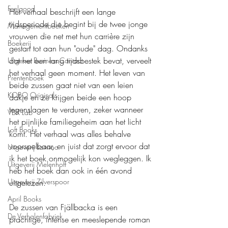
Feelgood
Het verhaal beschrijft een lange 
tijdsperiode die begint bij de twee jonge 
Managementboeken
vrouwen die net met hun carrière zijn 
Boekerij
gestart tot aan hun "oude" dag. Ondanks 
dat het een lang tijdsbestek bevat, verveelt 
Uitgever Business Contact
het verhaal geen moment. Het leven van 
Prentenboek
beide zussen gaat niet van een leien 
KOBO Originals
dakje en ze krijgen beide een hoop 
tegenslagen te verduren, zeker wanneer 
VBK Lab
het pijnlijke familiegeheim aan het licht 
Loft Books
komt. Het verhaal was alles behalve 
voorspelbaar, en juist dat zorgt ervoor dat 
Uitgeverij Lannoo
ik het boek onmogelijk kon wegleggen. Ik 
Uitgeverij Melenhoff
heb het boek dan ook in één avond 
Uitgeverij Zilverspoor
uitgelezen.
April Books
De zussen van Fjällbacka is een 
De Verhalenfabriek
prachtige, intense en meeslepende roman 