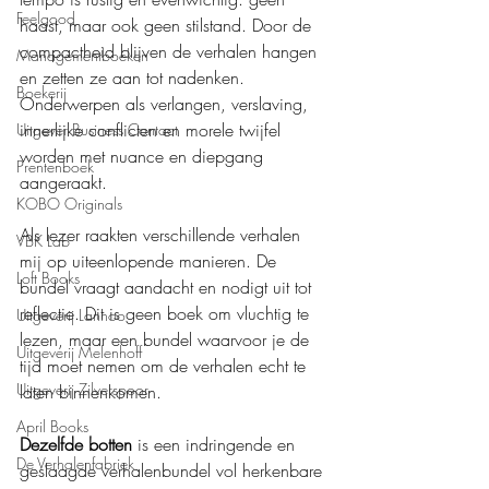
Feelgood
haast, maar ook geen stilstand. Door de 
compactheid blijven de verhalen hangen 
Managementboeken
en zetten ze aan tot nadenken. 
Boekerij
Onderwerpen als verlangen, verslaving, 
innerlijke conflicten en morele twijfel 
Uitgever Business Contact
worden met nuance en diepgang 
Prentenboek
aangeraakt.
KOBO Originals
Als lezer raakten verschillende verhalen 
VBK Lab
mij op uiteenlopende manieren. De 
Loft Books
bundel vraagt aandacht en nodigt uit tot 
reflectie. Dit is geen boek om vluchtig te 
Uitgeverij Lannoo
lezen, maar een bundel waarvoor je de 
Uitgeverij Melenhoff
tijd moet nemen om de verhalen echt te 
Uitgeverij Zilverspoor
laten binnenkomen.
April Books
Dezelfde botten
 is een indringende en 
De Verhalenfabriek
geslaagde verhalenbundel vol herkenbare 