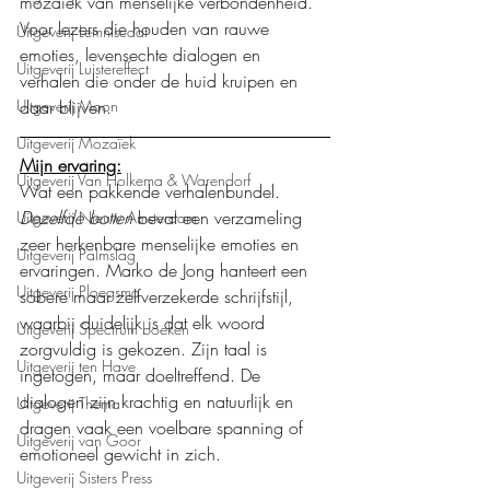
mozaïek van menselijke verbondenheid.
Voor lezers die houden van rauwe 
Uitgeverij Lemniscaat
emoties, levensechte dialogen en 
Uitgeverij Luistereffect
verhalen die onder de huid kruipen en 
Uitgeverij Moon
daar blijven.
Uitgeverij Mozaïek
Mijn ervaring:
Uitgeverij Van Holkema & Warendorf
Wat een pakkende verhalenbundel. 
Dezelfde botten
 bevat een verzameling 
Uitgeverij Nieuw Amsterdam
zeer herkenbare menselijke emoties en 
Uitgeverij Palmslag
ervaringen. Marko de Jong hanteert een 
Uitgeverij Ploegsma
sobere maar zelfverzekerde schrijfstijl, 
waarbij duidelijk is dat elk woord 
Uitgeverij Spectrum boeken
zorgvuldig is gekozen. Zijn taal is 
Uitgeverij ten Have
ingetogen, maar doeltreffend. De 
dialogen zijn krachtig en natuurlijk en 
Uitgeverij Thema
dragen vaak een voelbare spanning of 
Uitgeverij van Goor
emotioneel gewicht in zich.
Uitgeverij Sisters Press