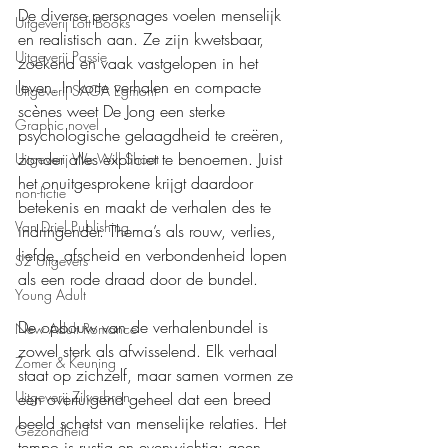
De diverse personages voelen menselijk 
Uitgeverij Loft Books
en realistisch aan. Ze zijn kwetsbaar, 
Uitgeverij Passie
zoekend en vaak vastgelopen in het 
leven. In korte verhalen en compacte 
Uitgeverij SAGA Egmont
scènes weet De Jong een sterke 
Graphic novel
psychologische gelaagdheid te creëren, 
zonder alles expliciet te benoemen. Juist 
Uitgeverij We Will Shoot
het onuitgesprokene krijgt daardoor 
non-fictie
betekenis en maakt de verhalen des te 
Van Driel Publishing
indringender. Thema’s als rouw, verlies, 
liefde, afscheid en verbondenheid lopen 
S2 Uitgevers
als een rode draad door de bundel.
Young Adult
De opbouw van de verhalenbundel is 
New Adult Romance
zowel sterk als afwisselend. Elk verhaal 
Zomer & Keuning
staat op zichzelf, maar samen vormen ze 
Uitgeverij Zilverbron
een overtuigend geheel dat een breed 
beeld schetst van menselijke relaties. Het 
Gezondheid
tempo is rustig en evenwichtig: geen 