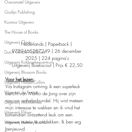
Overamstel Uitgevers
Godijn Publishing
Kosmos Uitgevers
The House of Books
Uitgeverij Clavis
Nederlands | Paperback | 
9789465287249 | 26 december 
Dutch Venture Publishers
2025 | 224 pagina's
Uitgeverij Kokboekencentrum
Uitgeverij Boekscout | Prijs € 22,50
Uitgeverij Blossom Books
Voor het lezen:
Uitgeverij HarperCollins
Via Instagram ontving ik een superleuk 
Uitgeverij de Fontein
bericht van Marko de Jong over zijn 
nieuwe verhalenbundel. Hij wist meteen 
Uitgeverij Ankhhermes
mijn interesse te wekken en ik vind het 
Uitgeverij Elikser
bovendien ontzettend leuk om een 
nieuwe auteur te ontdekken. Ik ben erg 
Uitgeverij Hamley Books
benieuwd.