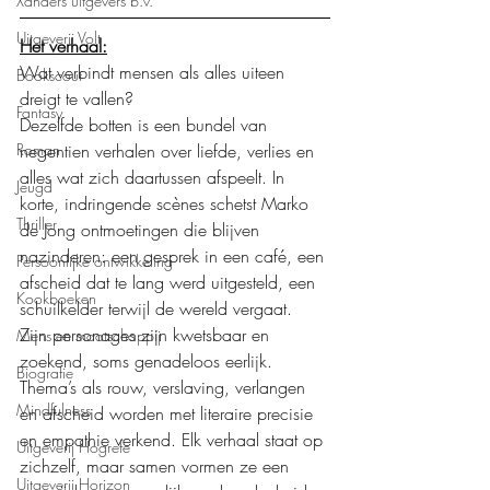
Xanders uitgevers b.v.
Uitgeverij Volt
Het verhaal:
Wat verbindt mensen als alles uiteen 
Bookscout
dreigt te vallen?
Fantasy
Dezelfde botten is een bundel van 
Roman
negentien verhalen over liefde, verlies en 
alles wat zich daartussen afspeelt. In 
Jeugd
korte, indringende scènes schetst Marko 
Thriller
de Jong ontmoetingen die blijven 
nazinderen: een gesprek in een café, een 
Persoonlijke ontwikkeling
afscheid dat te lang werd uitgesteld, een 
Kookboeken
schuilkelder terwijl de wereld vergaat.
Zijn personages zijn kwetsbaar en 
Mens en maatschappij
zoekend, soms genadeloos eerlijk. 
Biografie
Thema’s als rouw, verslaving, verlangen 
Mindfulness
en afscheid worden met literaire precisie 
en empathie verkend. Elk verhaal staat op 
Uitgeverij Hogrefe
zichzelf, maar samen vormen ze een 
Uitgeverij Horizon