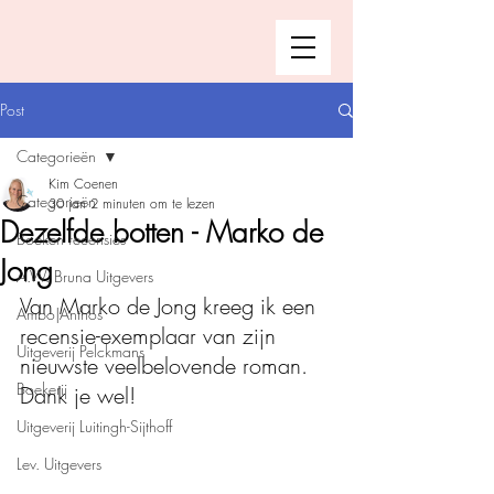
Post
Categorieën
Kim Coenen
Categorieën
30 jan
2 minuten om te lezen
Dezelfde botten - Marko de
Boeken recensies
Jong
A.W. Bruna Uitgevers
Van Marko de Jong kreeg ik een 
Ambo|Anthos
recensie-exemplaar van zijn 
Uitgeverij Pelckmans
nieuwste veelbelovende roman. 
Boekerij
Dank je wel!
Uitgeverij Luitingh-Sijthoff
Lev. Uitgevers