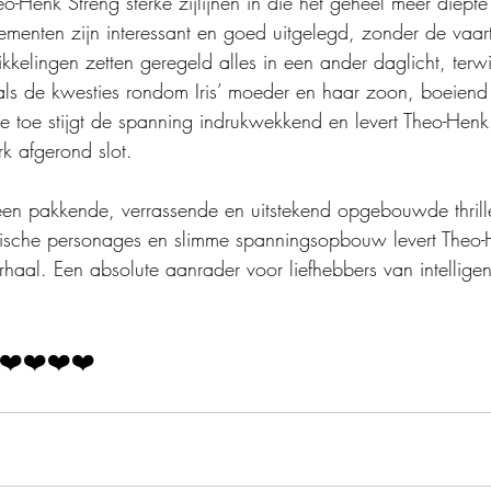
-Henk Streng sterke zijlijnen in die het geheel meer diept
ementen zijn interessant en goed uitgelegd, zonder de vaart 
kkelingen zetten geregeld alles in een ander daglicht, terwi
oals de kwesties rondom Iris’ moeder en haar zoon, boeiend
de toe stijgt de spanning indrukwekkend en levert Theo-Henk
rk afgerond slot.
 een pakkende, verrassende en uitstekend opgebouwde thrille
ealistische personages en slimme spanningsopbouw levert Theo
aal. Een absolute aanrader voor liefhebbers van intellige
❤️❤️❤️❤️