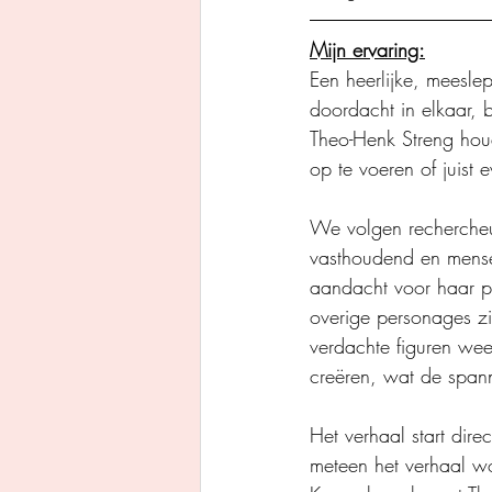
Mijn ervaring:
Een heerlijke, meeslep
doordacht in elkaar, 
Theo-Henk Streng houd
op te voeren of juist ev
We volgen rechercheur 
vasthoudend en mensel
aandacht voor haar pe
overige personages zi
verdachte figuren wee
creëren, wat de spann
Het verhaal start dir
meteen het verhaal w