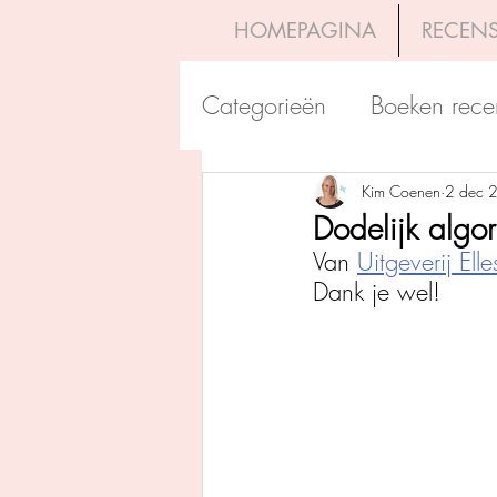
HOMEPAGINA
RECENS
Categorieën
Boeken rece
Uitgeverij Pelckmans
Kim Coenen
2 dec 
Dodelijk algor
Van 
Uitgeverij Elle
Overamstel Uitgevers
Dank je wel!
Uitgeverij Clavis
Dutc
Uitgeverij Blossom Books