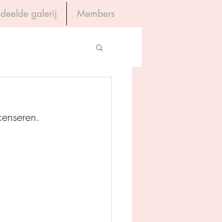
deelde galerij
Members
Inloggen
gevers
ecenseren. 
House of Books
rum
tein