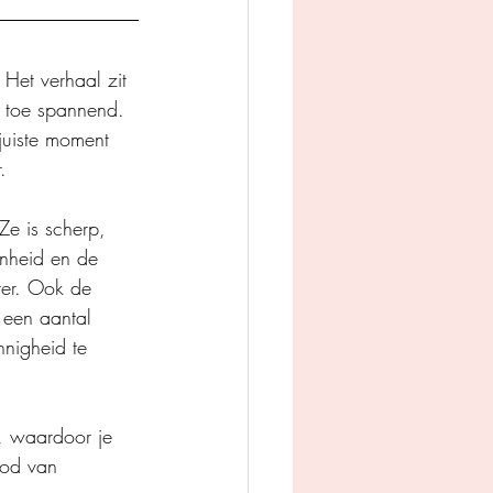
 Het verhaal zit 
e toe spannend. 
juiste moment 
.
Ze is scherp, 
enheid en de 
ter. Ook de 
 een aantal 
nnigheid te 
g, waardoor je 
ood van 