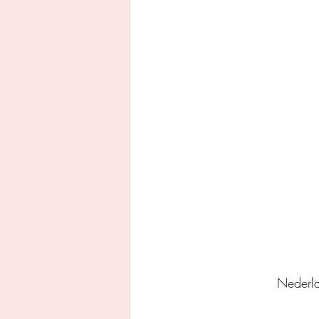
Uitgeverij Ankhhermes
Xanders uitgevers b.v.
Thriller
Persoonlijke o
Nederl