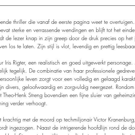
ende thriller die vanaf de eerste pagina weet te overtuigen.
bevat sterke en verrassende wendingen en blijft tot het eind
t de lezer knap in zijn greep door de druk precies op het 
en los te laten. Zijn stijl is vlot, levendig en prettig leesbaar
Iris Rigter, een realistisch en goed uitgewerkt personage. 
ijk tegelijk. De combinatie van haar professionele gedrev
rsoonlijke leven zorgt voor een volledig en gelaagd karak
jn divers, geloofwaardig en zorgvuldig neergezet. Rondom
t Theo-Henk Streng bovendien een fijne sluier van geheimzi
ing verder verhoogt.
ect krachtig met de moord op techmiljonair Victor Kranenbur
ordt ingezogen. Naast de intrigerende hoofdlijn rond de d