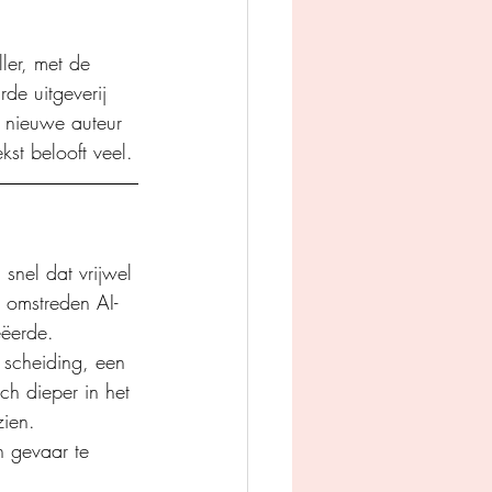
ler, met de 
de uitgeverij 
j nieuwe auteur 
st belooft veel.
snel dat vrijwel 
 omstreden AI-
eëerde.
 scheiding, een 
h dieper in het 
zien.
n gevaar te 