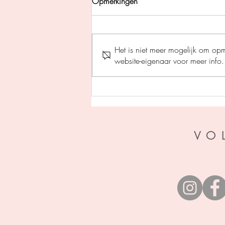
Opmerkingen
Het is niet meer mogelijk om op
website-eigenaar voor meer info.
Aftermyth 1 - De doos van
Pandora - Tracy Wolff
VO