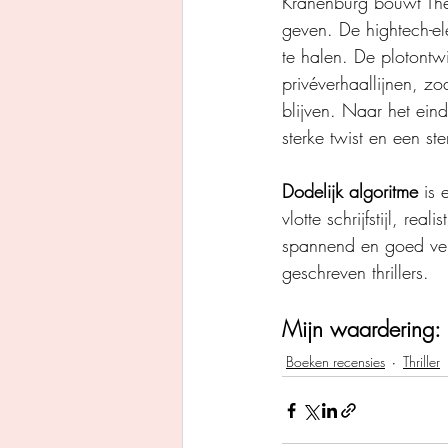
Kranenburg bouwt Theo
geven. De hightech-el
te halen. De plotontwi
privéverhaallijnen, z
blijven. Naar het ein
sterke twist en een ste
Dodelijk algoritme
 is
vlotte schrijfstijl, r
spannend en goed verh
geschreven thrillers.
Mijn waardering: 
Boeken recensies
Thriller