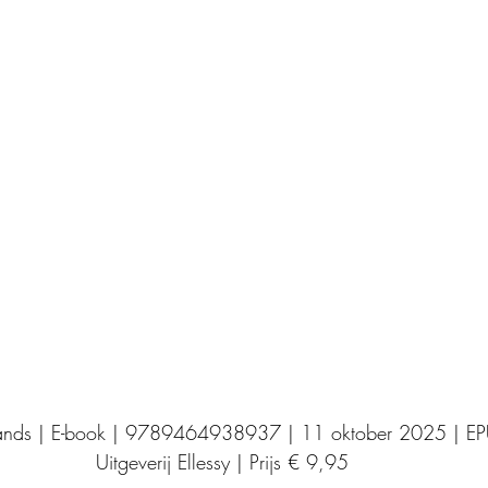
Uitgeverij Elikser
Uitgeverij Hamley Books
Uitgeverij Volt
Bookscout
Fantasy
Ro
ntwikkeling
Kookboeken
Mens en maatsch
ands | E-book | 9789464938937 | 11 oktober 2025 | E
Uitgeverij Ellessy | Prijs € 9,95