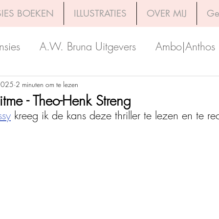
IES BOEKEN
ILLUSTRATIES
OVER MIJ
Ge
nsies
A.W. Bruna Uitgevers
Ambo|Anthos
Boekerij
Uitgeverij Luitingh-Sijthoff
Lev. Uit
2025
2 minuten om te lezen
itme - Theo-Henk Streng
ssy
 kreeg ik de kans deze thriller te lezen en te r
Godijn Publishing
Kosmos Uitgevers
The 
h Venture Publishers
Uitgeverij Kokboekencent
Uitgeverij HarperCollins
Uitgeverij de Fon