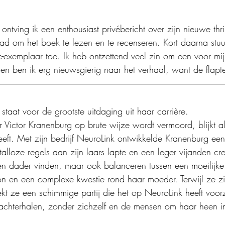
ntving ik een enthousiast privébericht over zijn nieuwe thril
had om het boek te lezen en te recenseren. Kort daarna stuur
ie-exemplaar toe. Ik heb ontzettend veel zin om een voor mi
en ben ik erg nieuwsgierig naar het verhaal, want de flaptek
 staat voor de grootste uitdaging uit haar carrière.
 Victor Kranenburg op brute wijze wordt vermoord, blijkt al 
eeft. Met zijn bedrijf NeuroLink ontwikkelde Kranenburg een
alloze regels aan zijn laars lapte en een leger vijanden cr
 een dader vinden, maar ook balanceren tussen een moeilijke
 en een complexe kwestie rond haar moeder. Terwijl ze zic
ekt ze een schimmige partij die het op NeuroLink heeft voor
achterhalen, zonder zichzelf en de mensen om haar heen i