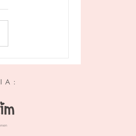
chter ons ligt - K.C.
er
IA:
enen