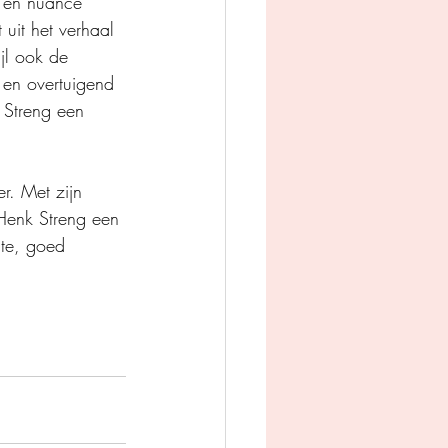
e en nuance 
uit het verhaal 
jl ook de 
 en overtuigend 
 Streng een 
r. Met zijn 
-Henk Streng een 
nte, goed 