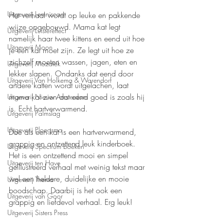
Uitgeverij Lemniscaat
Het verhaal wordt op leuke en pakkende 
wijze opgebouwd. Mama kat legt 
Uitgeverij Luistereffect
namelijk haar twee kittens en eend uit hoe 
Uitgeverij Moon
je een kat moet zijn. Ze legt uit hoe ze 
zichzelf moeten wassen, jagen, eten en 
Uitgeverij Mozaïek
lekker slapen. Ondanks dat eend door 
Uitgeverij Van Holkema & Warendorf
andere katten wordt uitgelachen, laat 
mama kat zien dat eend goed is zoals hij 
Uitgeverij Nieuw Amsterdam
is. Echt hartverwarmend.
Uitgeverij Palmslag
Uitgeverij Ploegsma
Doe als een kat is een hartverwarmend, 
grappig en ontzettend leuk kinderboek. 
Uitgeverij Spectrum boeken
Het is een ontzettend mooi en simpel 
Uitgeverij ten Have
geïllustreerd verhaal met weinig tekst maar 
wel een heldere, duidelijke en mooie 
Uitgeverij Thema
boodschap. Daarbij is het ook een 
Uitgeverij van Goor
grappig en liefdevol verhaal. Erg leuk!
Uitgeverij Sisters Press