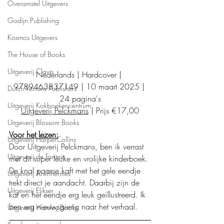
Overamstel Uitgevers
Godijn Publishing
Kosmos Uitgevers
The House of Books
Uitgeverij Clavis
Nederlands | Hardcover | 
9789463837149 | 10 maart 2025 | 
Dutch Venture Publishers
24 pagina's
Uitgeverij Kokboekencentrum
Uitgeverij Pelckmans
 | Prijs €17,00
Uitgeverij Blossom Books
Voor het lezen:
Uitgeverij HarperCollins
Door Uitgeverij Pelckmans, ben ik verrast 
Uitgeverij de Fontein
met dit super leuke en vrolijke kinderboek. 
De knal paarse kaft met het gele eendje 
Uitgeverij Ankhhermes
trekt direct je aandacht. Daarbij zijn de 
Uitgeverij Elikser
kat en het eendje erg leuk geïllustreerd. Ik 
ben erg nieuwsgierig naar het verhaal. 
Uitgeverij Hamley Books