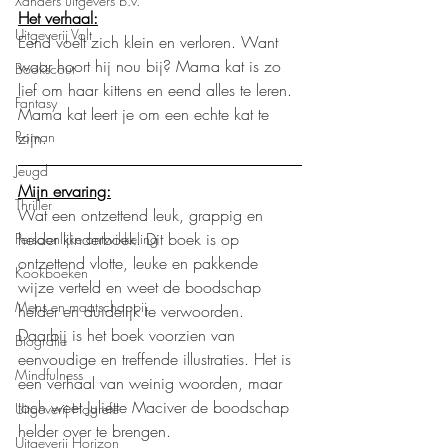
Xanders uitgevers b.v.
Het verhaal:
Uitgeverij Volt
Eend voelt zich klein en verloren. Want 
waar hoort hij nou bij? Mama kat is zo 
Bookscout
lief om haar kittens en eend alles te leren. 
Fantasy
Mama kat leert je om een echte kat te 
zijn.
Roman
Jeugd
Mijn ervaring:
Thriller
Wat een ontzettend leuk, grappig en 
helder kinderboek. Dit boek is op 
Persoonlijke ontwikkeling
ontzettend vlotte, leuke en pakkende 
Kookboeken
wijze verteld en weet de boodschap 
Mens en maatschappij
helder en duidelijk te verwoorden. 
Daarbij is het boek voorzien van 
Biografie
eenvoudige en treffende illustraties. Het is 
Mindfulness
een verhaal van weinig woorden, maar 
toch weet Juliette Maciver de boodschap 
Uitgeverij Hogrefe
helder over te brengen.
Uitgeverij Horizon