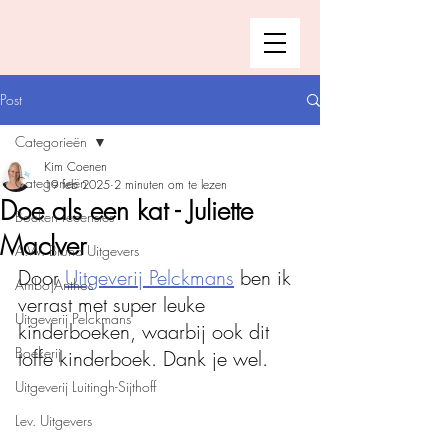
Post
Categorieën
Kim Coenen
Categorieën
19 feb 2025
2 minuten om te lezen
Doe als een kat - Juliette
Boeken recensies
Maclver
A.W. Bruna Uitgevers
Door 
Uitgeverij Pelckmans
 ben ik 
Ambo|Anthos
verrast met super leuke 
Uitgeverij Pelckmans
kinderboeken, waarbij ook dit 
Boekerij
toffe kinderboek. Dank je wel. 
Uitgeverij Luitingh-Sijthoff
Lev. Uitgevers