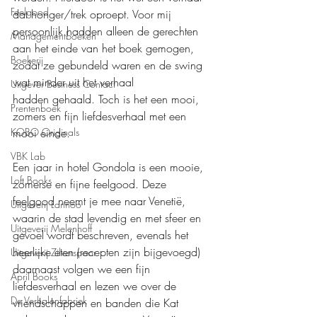
Feelgood
dat honger/trek oproept. Voor mij 
persoonlijk hadden alleen de gerechten 
Managementboeken
aan het einde van het boek gemogen, 
Boekerij
zodat ze gebundeld waren en de swing 
wat minder uit het verhaal 
Uitgever Business Contact
hadden gehaald. Toch is het een mooi, 
Prentenboek
zomers en fijn liefdesverhaal met een 
KOBO Originals
mooi einde.
VBK Lab
Een jaar in hotel Gondola is een mooie, 
Loft Books
zomerse en fijne feelgood. Deze 
feelgood neemt je mee naar Venetië, 
Uitgeverij Lannoo
waarin de stad levendig en met sfeer en 
Uitgeverij Melenhoff
gevoel wordt beschreven, evenals het 
heerlijke eten (recepten zijn bijgevoegd) 
Uitgeverij Zilverspoor
daarnaast volgen we een fijn 
April Books
liefdesverhaal en lezen we over de 
De Verhalenfabriek
vriendschappen en banden die Kat 