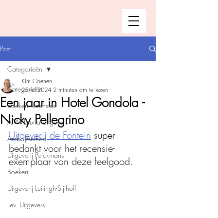
Post
Categorieën
Kim Coenen
Categorieën
25 jul 2024
2 minuten om te lezen
Een jaar in Hotel Gondola -
Boeken recensies
Nicky Pellegrino
A.W. Bruna Uitgevers
Uitgeverij de Fontein
 super 
Ambo|Anthos
bedankt voor het recensie-
Uitgeverij Pelckmans
exemplaar van deze feelgood. 
Boekerij
Uitgeverij Luitingh-Sijthoff
Lev. Uitgevers