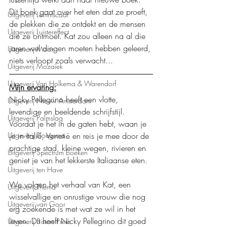
Dit boek gaat over het eten dat ze proeft, 
Uitgeverij Lemniscaat
de plekken die ze ontdekt en de mensen 
Uitgeverij Luistereffect
die ze ontmoet. Kat zou alleen na al die 
jaren wel dingen moeten hebben geleerd, 
Uitgeverij Moon
niets verloopt zoals verwacht...
Uitgeverij Mozaïek
Uitgeverij Van Holkema & Warendorf
Mijn ervaring:
Nicky Pellegrino heeft een vlotte, 
Uitgeverij Nieuw Amsterdam
levendige en beeldende schrijfstijl. 
Uitgeverij Palmslag
Voordat je het in de gaten hebt, waan je 
Uitgeverij Ploegsma
je in Italië, Venetië en reis je mee door de 
prachtige stad, kleine wegen, rivieren en 
Uitgeverij Spectrum boeken
geniet je van het lekkerste Italiaanse eten.
Uitgeverij ten Have
We volgen het verhaal van Kat, een 
Uitgeverij Thema
wisselvallige en onrustige vrouw die nog 
Uitgeverij van Goor
erg zoekende is met wat ze wil in het 
leven. Dit heeft Nicky Pellegrino dit goed 
Uitgeverij Sisters Press