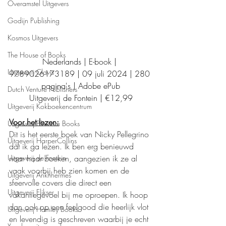
Overamstel Uitgevers
Godijn Publishing
Kosmos Uitgevers
The House of Books
Nederlands | E-book | 
Uitgeverij Clavis
9789026173189 | 09 juli 2024 | 280 
pagina's | Adobe ePub
Dutch Venture Publishers
Uitgeverij de Fontein | €12,99
Uitgeverij Kokboekencentrum
Voor het lezen:
Uitgeverij Blossom Books
Dit is het eerste boek van Nicky Pellegrino 
Uitgeverij HarperCollins
dat ik ga lezen. Ik ben erg benieuwd 
Uitgeverij de Fontein
naar haar boeken, aangezien ik ze al 
vaak voorbij heb zien komen en de 
Uitgeverij Ankhhermes
sfeervolle covers die direct een 
Uitgeverij Elikser
vakantiegevoel bij me oproepen. Ik hoop 
dan ook op een feelgood die heerlijk vlot 
Uitgeverij Hamley Books
en levendig is geschreven waarbij je echt 