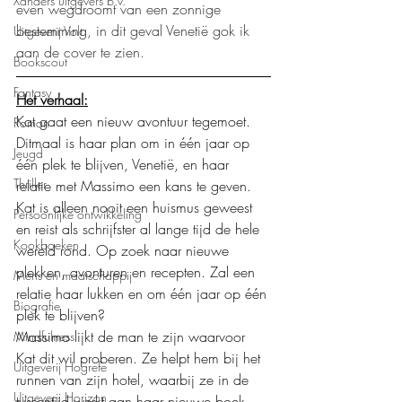
Xanders uitgevers b.v.
even wegdroomt van een zonnige 
bestemming, in dit geval Venetië gok ik 
Uitgeverij Volt
aan de cover te zien.
Bookscout
Fantasy
Het verhaal:
Kat gaat een nieuw avontuur tegemoet. 
Roman
Ditmaal is haar plan om in één jaar op 
Jeugd
één plek te blijven, Venetië, en haar 
Thriller
relatie met Massimo een kans te geven. 
Kat is alleen nooit een huismus geweest 
Persoonlijke ontwikkeling
en reist als schrijfster al lange tijd de hele 
Kookboeken
wereld rond. Op zoek naar nieuwe 
plekken, avonturen en recepten. Zal een 
Mens en maatschappij
relatie haar lukken en om één jaar op één 
Biografie
plek te blijven?
Massimo lijkt de man te zijn waarvoor 
Mindfulness
Kat dit wil proberen. Ze helpt hem bij het 
Uitgeverij Hogrefe
runnen van zijn hotel, waarbij ze in de 
Uitgeverij Horizon
tussentijd werkt aan haar nieuwe boek. 