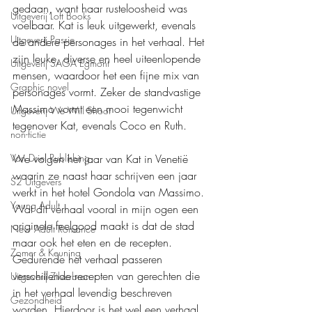
gedaan, want haar rusteloosheid was 
Uitgeverij Loft Books
voelbaar. Kat is leuk uitgewerkt, evenals 
Uitgeverij Passie
de andere personages in het verhaal. Het 
zijn leuke, diverse en heel uiteenlopende 
Uitgeverij SAGA Egmont
mensen, waardoor het een fijne mix van 
Graphic novel
personages vormt. Zeker de standvastige 
Massimo vormt een mooi tegenwicht 
Uitgeverij We Will Shoot
tegenover Kat, evenals Coco en Ruth.
non-fictie
Van Driel Publishing
We volgen het jaar van Kat in Venetië 
waarin ze naast haar schrijven een jaar 
S2 Uitgevers
werkt in het hotel Gondola van Massimo. 
Young Adult
Wat dit verhaal vooral in mijn ogen een 
originele feelgood maakt is dat de stad 
New Adult Romance
maar ook het eten en de recepten. 
Zomer & Keuning
Gedurende het verhaal passeren 
verschillende recepten van gerechten die 
Uitgeverij Zilverbron
in het verhaal levendig beschreven 
Gezondheid
worden. Hierdoor is het wel een verhaal 