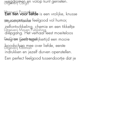
wegdromen en volop kunt genieten.
Uitgeverij Cargo
Uitgeverij Prometheus
Een tien voor liefde
 is een vrolijke, knusse 
en romantische feelgood vol humor, 
Uitgeverij Marmer
zelfontwikkeling, chemie en een tikkeltje 
Uitgeverij Maven Publishing
diepgang. Het verhaal leest moeiteloos 
weg en geeft tegelijkertijd een mooie 
De Crime Compagnie
boodschap mee over liefde, eerste 
Uitgeverij Kluitman
indrukken en jezelf durven openstellen. 
Een perfect feelgood tussendoortje dat je 
met een glimlach dichtklapt.
Mijn waardering: 
❤️❤️❤️❤️
Boeken recensies
Feelgood
De Verhalenfabriek