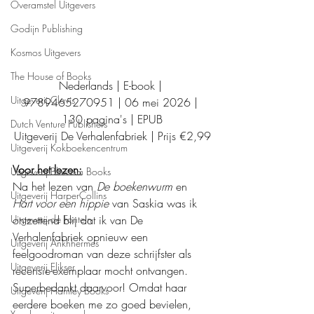
Overamstel Uitgevers
Godijn Publishing
Kosmos Uitgevers
The House of Books
Nederlands | E-book | 
Uitgeverij Clavis
9789465270951 | 06 mei 2026 | 
130 pagina's | EPUB
Dutch Venture Publishers
Uitgeverij De Verhalenfabriek | Prijs €2,99
Uitgeverij Kokboekencentrum
Voor het lezen:
Uitgeverij Blossom Books
Na het lezen van 
De boekenwurm
 en 
Uitgeverij HarperCollins
Hart voor een hippie
 van Saskia was ik 
ontzettend blij dat ik van De 
Uitgeverij de Fontein
Verhalenfabriek opnieuw een 
Uitgeverij Ankhhermes
feelgoodroman van deze schrijfster als 
Uitgeverij Elikser
recensie-exemplaar mocht ontvangen. 
Superbedankt daarvoor! Omdat haar 
Uitgeverij Hamley Books
eerdere boeken me zo goed bevielen, 