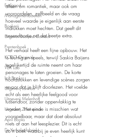
Feelgood
alleen om romantiek, maar ook om 
vooroordelen, zelfbeeld en de vraag 
Managementboeken
hoeveel waarde je eigenlijk aan eerste 
Boekerij
indrukken moet hechten. Dat geeft dit 
tussendoortje net dat beetje extra.
Uitgever Business Contact
Prentenboek
Het verhaal heeft een fijne opbouw. Het 
is luchtig en speels, terwijl Saskia Baijens 
KOBO Originals
tegelijkertijd de ruimte neemt om haar 
VBK Lab
personages te laten groeien. De korte 
Loft Books
hoofdstukken en levendige scènes zorgen 
ervoor dat je blijft doorlezen. Het voelde 
Uitgeverij Lannoo
echt als een heerlijke feelgood voor 
Uitgeverij Melenhoff
tussendoor, zonder oppervlakkig te 
worden. Het einde is misschien wat 
Uitgeverij Zilverspoor
voorspelbaar, maar dat doet absoluut 
April Books
niets af aan het leesplezier. Dit is echt 
De Verhalenfabriek
zo’n boek waarbij je even heerlijk kunt 