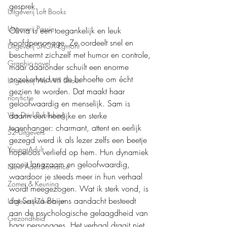
gesprek.
Uitgeverij Loft Books
Uitgeverij Passie
Olivia is een toegankelijk en leuk 
hoofdpersonage. Ze oordeelt snel en 
Uitgeverij SAGA Egmont
beschermt zichzelf met humor en controle, 
Graphic novel
maar daaronder schuilt een enorme 
onzekerheid en de behoefte om écht 
Uitgeverij We Will Shoot
gezien te worden. Dat maakt haar 
non-fictie
geloofwaardig en menselijk. Sam is 
daarin een heerlijke en sterke 
Van Driel Publishing
tegenhanger: charmant, attent en eerlijk 
S2 Uitgevers
gezegd werd ik als lezer zelfs een beetje 
Young Adult
hopeloos verliefd op hem. Hun dynamiek 
groeit langzaam en geloofwaardig, 
New Adult Romance
waardoor je steeds meer in hun verhaal 
Zomer & Keuning
wordt meegezogen. Wat ik sterk vond, is 
dat Saskia Baijens aandacht besteedt 
Uitgeverij Zilverbron
aan de psychologische gelaagdheid van 
Gezondheid
haar personages. Het verhaal draait niet 