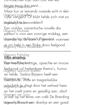
langer terug dan eerst…
Uitgeverij Lemniscaat
Maar kun je iemands waarde echt in één 
Uitgeverij Luistereffect
cijfer vangen? Of blijkt liefde zich niet zo 
makkelijk te beoordelen?
Uitgeverij Moon
Een vrolijke, romantische novelle die 
Uitgeverij Mozaïek
perfect is voor een zonnige middag, een 
Uitgeverij Van Holkema & Warendorf
avondje op de bank of gewoon wanneer 
je zin hebt in een flinke dosis feelgood.
Uitgeverij Nieuw Amsterdam
Uitgeverij Palmslag
Mijn ervaring:
Een heerlijke luchtige, oprechte en mooie 
Uitgeverij Ploegsma
feelgood vol herkenbare thema's, humor 
Uitgeverij Spectrum boeken
en liefde. Saskia Baijens heeft een 
Uitgeverij ten Have
beeldende, vlotte en toegankelijke 
schrijfstijl. Je vliegt door het verhaal heen 
Uitgeverij Thema
en het voelt warm en gezellig aan, alsof 
Uitgeverij van Goor
je zelf op het terras van café De Branding 
aanschuift voor een drankje en een goed 
Uitgeverij Sisters Press