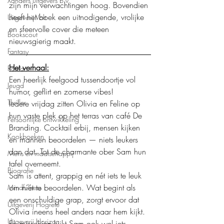
Xanders uitgevers b.v.
zijn mijn verwachtingen hoog. Bovendien 
heeft het boek een uitnodigende, vrolijke 
Uitgeverij Volt
en sfeervolle cover die meteen 
Bookscout
nieuwsgierig maakt.
Fantasy
Het verhaal:
Roman
Een heerlijk feelgood tussendoortje vol 
Jeugd
humor, geflirt en zomerse vibes!
Thriller
Iedere vrijdag zitten Olivia en Feline op 
hun vaste plek op het terras van café De 
Persoonlijke ontwikkeling
Branding. Cocktail erbij, mensen kijken 
Kookboeken
en mannen beoordelen — niets leukers 
dan dat. Tot de charmante ober Sam hun 
Mens en maatschappij
tafel overneemt.
Biografie
Sam is attent, grappig en nét iets te leuk 
om níét te beoordelen. Wat begint als 
Mindfulness
een onschuldige grap, zorgt ervoor dat 
Uitgeverij Hogrefe
Olivia ineens heel anders naar hem kijkt. 
Uitgeverij Horizon
En misschien kijkt Sam ook wel iets 