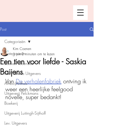
Post
Categorieën
Kim Coenen
Categorieën
1 jun
2 minuten om te lezen
Een tien voor liefde - Saskia
Boeken recensies
Baijens
A.W. Bruna Uitgevers
Van 
De verhalenfabriek
 ontving ik 
Ambo|Anthos
weer een heerlijke feelgood 
Uitgeverij Pelckmans
novelle, super bedankt!
Boekerij
Uitgeverij Luitingh-Sijthoff
Lev. Uitgevers