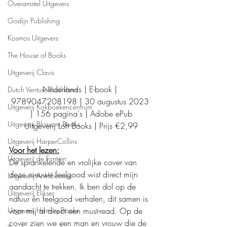
Overamstel Uitgevers
Godijn Publishing
Kosmos Uitgevers
The House of Books
Uitgeverij Clavis
Nederlands | E-book | 
Dutch Venture Publishers
9789047208198 | 30 augustus 2023 
Uitgeverij Kokboekencentrum
| 156 pagina's | Adobe ePub
Uitgeverij Blossom Books
Uitgeverij Loft Books | Prijs €2,99
Uitgeverij HarperCollins
Voor het lezen:
Uitgeverij de Fontein
De sprankelende en vrolijke cover van 
deze nieuwe feelgood wist direct mijn 
Uitgeverij Ankhhermes
aandacht te trekken. Ik ben dol op de 
Uitgeverij Elikser
natuur én feelgood verhalen, dit samen is 
Uitgeverij Hamley Books
voor mij al direct een must-read. Op de 
cover zien we een man en vrouw die de 