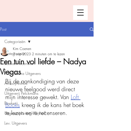
Post
Categorieën
Kim Coenen
Categorieën
7 sep 2023
2 minuten om te lezen
Een tuin vol liefde – Nadya
Boeken recensies
Viegas
A.W. Bruna Uitgevers
Bij de aankondiging van deze 
Ambo|Anthos
nieuwe feelgood werd direct 
Uitgeverij Pelckmans
mijn interesse gewekt. Van 
Loft 
Boekerij
Books
 kreeg ik de kans het boek 
te lezen en te recenseren. 
Uitgeverij Luitingh-Sijthoff
Lev. Uitgevers