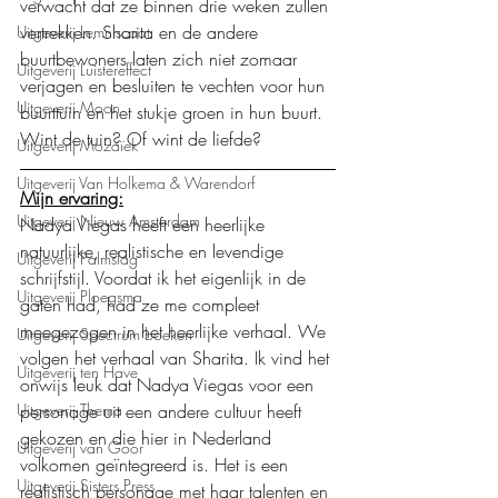
verwacht dat ze binnen drie weken zullen 
vertrekken. Sharita en de andere 
Uitgeverij Lemniscaat
buurtbewoners laten zich niet zomaar 
Uitgeverij Luistereffect
verjagen en besluiten te vechten voor hun 
Uitgeverij Moon
buurttuin en het stukje groen in hun buurt. 
Wint de tuin? Of wint de liefde? 
Uitgeverij Mozaïek
Uitgeverij Van Holkema & Warendorf
Mijn ervaring:
Uitgeverij Nieuw Amsterdam
Nadya Viegas heeft een heerlijke 
natuurlijke, realistische en levendige 
Uitgeverij Palmslag
schrijfstijl. Voordat ik het eigenlijk in de 
Uitgeverij Ploegsma
gaten had, had ze me compleet 
meegezogen in het heerlijke verhaal. We 
Uitgeverij Spectrum boeken
volgen het verhaal van Sharita. Ik vind het 
Uitgeverij ten Have
onwijs leuk dat Nadya Viegas voor een 
Uitgeverij Thema
personage uit een andere cultuur heeft 
gekozen en die hier in Nederland 
Uitgeverij van Goor
volkomen geïntegreerd is. Het is een 
Uitgeverij Sisters Press
realistisch personage met haar talenten en 