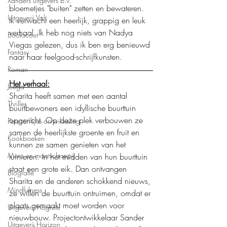
Xanders uitgevers b.v.
bloemetjes "buiten" zetten en bewateren. 
Uitgeverij Volt
Ik verwacht een heerlijk, grappig en leuk 
verhaal. Ik heb nog niets van Nadya 
Bookscout
Viegas gelezen, dus ik ben erg benieuwd 
Fantasy
naar haar feelgood-schrijfkunsten. 
Roman
Het verhaal:
Jeugd
Sharita heeft samen met een aantal 
Thriller
buurtbewoners een idyllische buurttuin 
opgericht. Op deze plek verbouwen ze 
Persoonlijke ontwikkeling
samen de heerlijkste groente en fruit en 
Kookboeken
kunnen ze samen genieten van het 
Mens en maatschappij
tuinieren. In het midden van hun buurttuin 
staat een grote eik. Dan ontvangen 
Biografie
Sharita en de anderen schokkend nieuws, 
Mindfulness
ze willen de buurttuin ontruimen, omdat er 
plaats gemaakt moet worden voor 
Uitgeverij Hogrefe
nieuwbouw. Projectontwikkelaar Sander 
Uitgeverij Horizon