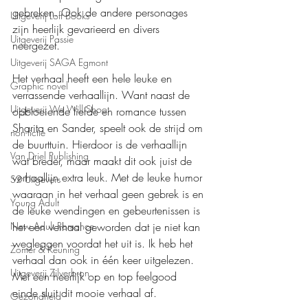
gebreken. Ook de andere personages 
Uitgeverij Loft Books
zijn heerlijk gevarieerd en divers 
Uitgeverij Passie
neergezet.
Uitgeverij SAGA Egmont
Het verhaal heeft een hele leuke en 
Graphic novel
verrassende verhaallijn. Want naast de 
Uitgeverij We Will Shoot
opbloeiende liefde en romance tussen 
Sharita en Sander, speelt ook de strijd om 
non-fictie
de buurttuin. Hierdoor is de verhaallijn 
Van Driel Publishing
wat breder, maar maakt dit ook juist de 
verhaallijn extra leuk. Met de leuke humor 
S2 Uitgevers
waaraan in het verhaal geen gebrek is en 
Young Adult
de leuke wendingen en gebeurtenissen is 
New Adult Romance
het een verhaal geworden dat je niet kan 
wegleggen voordat het uit is. Ik heb het 
Zomer & Keuning
verhaal dan ook in één keer uitgelezen. 
Uitgeverij Zilverbron
Met een heerlijk op en top feelgood 
einde sluit dit mooie verhaal af.
Gezondheid