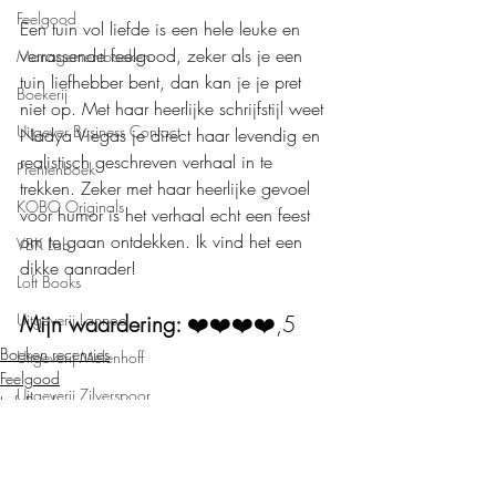
Feelgood
Een tuin vol liefde is een hele leuke en 
verrassende feelgood, zeker als je een 
Managementboeken
tuin liefhebber bent, dan kan je je pret 
Boekerij
niet op. Met haar heerlijke schrijfstijl weet 
Uitgever Business Contact
Nadya Viegas je direct haar levendig en 
realistisch geschreven verhaal in te 
Prentenboek
trekken. Zeker met haar heerlijke gevoel 
KOBO Originals
voor humor is het verhaal echt een feest 
om te gaan ontdekken. Ik vind het een 
VBK Lab
dikke aanrader!
Loft Books
Uitgeverij Lannoo
Mijn waardering: 
❤️❤️❤️❤️,5
Boeken recensies
Uitgeverij Melenhoff
Feelgood
Uitgeverij Zilverspoor
Loft Books
April Books
De Verhalenfabriek