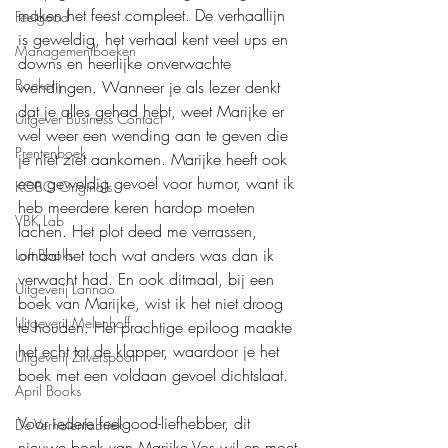
maken het feest compleet. De verhaallijn 
Feelgood
is geweldig, het verhaal kent veel ups en 
Managementboeken
downs en heerlijke onverwachte 
Boekerij
wendingen. Wanneer je als lezer denkt 
dat je alles gehad hebt, weet Marijke er 
Uitgever Business Contact
wel weer een wending aan te geven die 
Prentenboek
je niet ziet aankomen. Marijke heeft ook 
een geweldig gevoel voor humor, want ik 
KOBO Originals
heb meerdere keren hardop moeten 
VBK Lab
lachen. Het plot deed me verrassen, 
omdat het toch wat anders was dan ik 
Loft Books
verwacht had. En ook ditmaal, bij een 
Uitgeverij Lannoo
boek van Marijke, wist ik het niet droog 
Uitgeverij Melenhoff
te houden. Het prachtige epiloog maakte 
het echt tot de klapper, waardoor je het 
Uitgeverij Zilverspoor
boek met een voldaan gevoel dichtslaat.
April Books
Voor iedere feelgood-liefhebber, dit 
De Verhalenfabriek
nieuwe boek van Marijke Vos wil en moet 