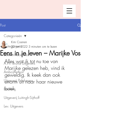
Post
Categorieën
Kim Coenen
Categorieën
22 jun 2022
3 minuten om te lezen
Eens in je leven – Marijke Vos
Boeken recensies
Alles wat ik tot nu toe van 
A.W. Bruna Uitgevers
Marijke gelezen heb, vind ik 
Ambo|Anthos
geweldig. Ik keek dan ook 
Uitgeverij Pelckmans
enorm uit naar haar nieuwe 
boek. 
Boekerij
Uitgeverij Luitingh-Sijthoff
Lev. Uitgevers