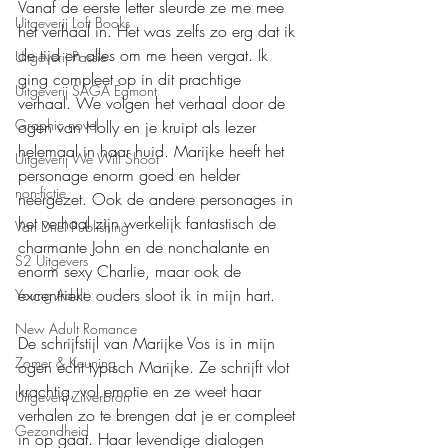
Vanaf de eerste letter sleurde ze me mee 
Uitgeverij Loft Books
het verhaal in. Het was zelfs zo erg dat ik 
de tijd en alles om me heen vergat. Ik 
Uitgeverij Passie
ging compleet op in dit prachtige 
Uitgeverij SAGA Egmont
verhaal. We volgen het verhaal door de 
Graphic novel
ogen van Holly en je kruipt als lezer 
helemaal in haar huid. Marijke heeft het 
Uitgeverij We Will Shoot
personage enorm goed en helder 
non-fictie
neergezet. Ook de andere personages in 
het verhaal zijn werkelijk fantastisch de 
Van Driel Publishing
charmante John en de nonchalante en 
S2 Uitgevers
enorm sexy Charlie, maar ook de 
excentrieke ouders sloot ik in mijn hart. 
Young Adult
New Adult Romance
De schrijfstijl van Marijke Vos is in mijn 
Zomer & Keuning
ogen echt typisch Marijke. Ze schrijft vlot 
krachtig, vol emotie en ze weet haar 
Uitgeverij Zilverbron
verhalen zo te brengen dat je er compleet 
Gezondheid
in op gaat. Haar levendige dialogen 