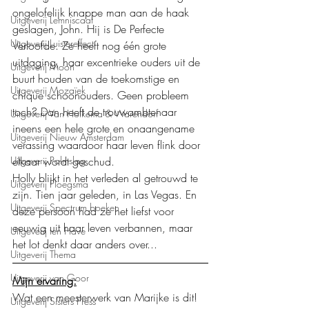
ongelofelijk knappe man aan de haak 
Uitgeverij Lemniscaat
geslagen, John. Hij is De Perfecte 
Uitgeverij Luistereffect
Verloofde. Ze heeft nog één grote 
uitdaging, haar excentrieke ouders uit de 
Uitgeverij Moon
buurt houden van de toekomstige en 
Uitgeverij Mozaïek
chique schoonouders. Geen probleem 
toch? Dan heeft de trouwambtenaar 
Uitgeverij Van Holkema & Warendorf
ineens een hele grote en onaangename 
Uitgeverij Nieuw Amsterdam
verassing waardoor haar leven flink door 
Uitgeverij Palmslag
elkaar wordt geschud.
Holly blijkt in het verleden al getrouwd te 
Uitgeverij Ploegsma
zijn. Tien jaar geleden, in Las Vegas. En 
Uitgeverij Spectrum boeken
deze persoon had ze het liefst voor 
eeuwig uit haar leven verbannen, maar 
Uitgeverij ten Have
het lot denkt daar anders over...
Uitgeverij Thema
Uitgeverij van Goor
Mijn ervaring:
Wat een meesterwerk van Marijke is dit!
Uitgeverij Sisters Press