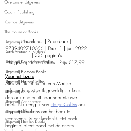
Overamstel Uitgevers
Godijn Publishing
Kosmos Uitgevers
The House of Books
Nederlands | Paperback | 
Uitgeverij Clavis
9789402710656 | Druk: 1 | juni 2022 
Dutch Venture Publishers
| 336 pagina's
Uitgeverij Kokboekencentrum
Uitgeverij HarperCollins | Prijs €17,99
Uitgeverij Blossom Books
Voor het lezen:
Uitgeverij HarperCollins
Alles wat ik tot nu toe van Marijke 
gelezen heb, vind ik geweldig. Ik keek 
Uitgeverij de Fontein
dan ook enorm uit naar haar nieuwe 
Uitgeverij Ankhhermes
boek. Nu kreeg ik van 
HarperCollins
 ook 
nog eens de kans om het boek te 
Uitgeverij Elikser
recenseren. Super bedankt. Het boek 
Uitgeverij Hamley Books
begint al direct goed met de enorm 