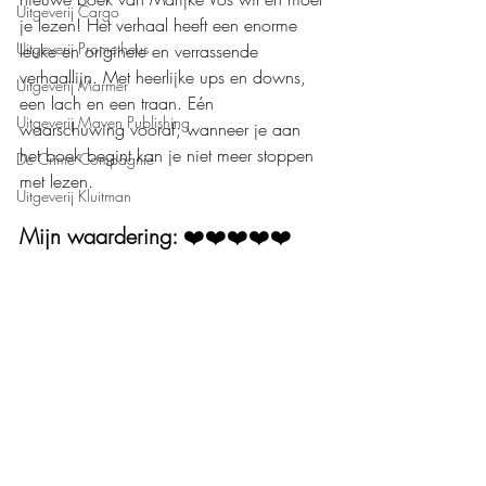
Uitgeverij Cargo
je lezen! Het verhaal heeft een enorme 
Uitgeverij Prometheus
leuke en originele en verrassende 
verhaallijn. Met heerlijke ups en downs, 
Uitgeverij Marmer
een lach en een traan. Eén 
Uitgeverij Maven Publishing
waarschuwing vooraf; wanneer je aan 
het boek begint kan je niet meer stoppen 
De Crime Compagnie
met lezen.
Uitgeverij Kluitman
Mijn waardering: 
❤️❤️❤️❤️❤️
Boeken recensies
Roman
Uitgeverij HarperCollins