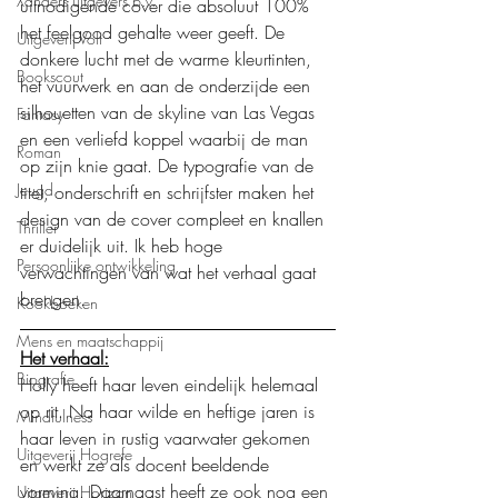
Xanders uitgevers b.v.
uitnodigende cover die absoluut 100% 
het feelgood gehalte weer geeft. De 
Uitgeverij Volt
donkere lucht met de warme kleurtinten, 
Bookscout
het vuurwerk en aan de onderzijde een 
silhouetten van de skyline van Las Vegas 
Fantasy
en een verliefd koppel waarbij de man 
Roman
op zijn knie gaat. De typografie van de 
Jeugd
titel, onderschrift en schrijfster maken het 
design van de cover compleet en knallen 
Thriller
er duidelijk uit. Ik heb hoge 
Persoonlijke ontwikkeling
verwachtingen van wat het verhaal gaat 
brengen.
Kookboeken
Mens en maatschappij
Het verhaal:
Biografie
Holly heeft haar leven eindelijk helemaal 
op rit. Na haar wilde en heftige jaren is 
Mindfulness
haar leven in rustig vaarwater gekomen 
Uitgeverij Hogrefe
en werkt ze als docent beeldende 
vorming. Daarnaast heeft ze ook nog een 
Uitgeverij Horizon