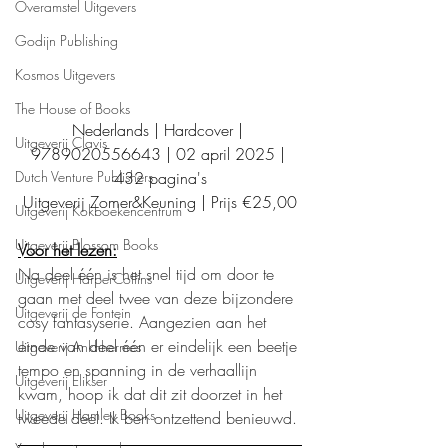
Overamstel Uitgevers
Godijn Publishing
Kosmos Uitgevers
The House of Books
Nederlands | Hardcover | 
Uitgeverij Clavis
9789020556643 | 02 april 2025 | 
432 pagina's
Dutch Venture Publishers
Uitgeverij Zomer&Keuning | Prijs €25,00
Uitgeverij Kokboekencentrum
Uitgeverij Blossom Books
Voor het lezen:
Na deel één is het snel tijd om door te 
Uitgeverij HarperCollins
gaan met deel twee van deze bijzondere 
Uitgeverij de Fontein
cosy fantasyserie. Aangezien aan het 
einde van deel één er eindelijk een beetje 
Uitgeverij Ankhhermes
tempo en spanning in de verhaallijn 
Uitgeverij Elikser
kwam, hoop ik dat dit zit doorzet in het 
Uitgeverij Hamley Books
tweede deel. Ik ben ontzettend benieuwd. 