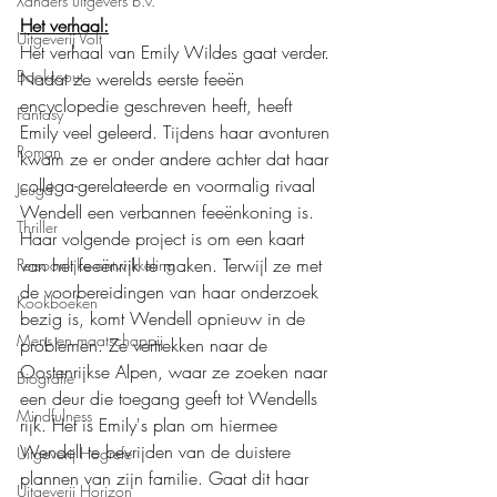
Xanders uitgevers b.v.
Het verhaal:
Uitgeverij Volt
Het verhaal van Emily Wildes gaat verder. 
Bookscout
Nadat ze werelds eerste feeën 
encyclopedie geschreven heeft, heeft 
Fantasy
Emily veel geleerd. Tijdens haar avonturen 
Roman
kwam ze er onder andere achter dat haar 
collega-gerelateerde en voormalig rivaal 
Jeugd
Wendell een verbannen feeënkoning is. 
Thriller
Haar volgende project is om een kaart 
van het feeënrijk te maken. Terwijl ze met 
Persoonlijke ontwikkeling
de voorbereidingen van haar onderzoek 
Kookboeken
bezig is, komt Wendell opnieuw in de 
Mens en maatschappij
problemen. Ze vertrekken naar de 
Oostenrijkse Alpen, waar ze zoeken naar 
Biografie
een deur die toegang geeft tot Wendells 
Mindfulness
rijk. Het is Emily's plan om hiermee 
Wendell te bevrijden van de duistere 
Uitgeverij Hogrefe
plannen van zijn familie. Gaat dit haar 
Uitgeverij Horizon