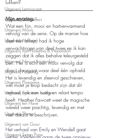
lukken?
Uitgeverij Lemniscaat
Mijn ervaring:
Uitgeverij Luistereffect
Wat een fijn, mooi en hartverwarmend 
Uitgeverij Moon
vervolg van de serie. Op de manier hoe 
deel één afliep, had ik hoge 
Uitgeverij Mozaïek
verwachtingen van deel twee en ik kan 
Uitgeverij Van Holkema & Warendorf
zeggen dat ik alles behalve teleurgesteld 
Uitgeverij Nieuw Amsterdam
ben. Het is echt een mooi vervolg dat 
direct doorgaat waar deel één ophield. 
Uitgeverij Palmslag
Het is levendig en sfeervol geschreven, 
Uitgeverij Ploegsma
wel moet je erop bedacht zijn dat dit 
verhaal ook een rustig en relaxt tempo 
Uitgeverij Spectrum boeken
heeft. Heather Fawcett weet de magische 
Uitgeverij ten Have
wereld weer prachtig, levendig en met 
Uitgeverij Thema
veel details te beschrijven.
Uitgeverij van Goor
Het verhaal van Emily en Wendell gaat 
Uitgeverij Sisters Press
verder. Wederom gaan de twee opnieuw 