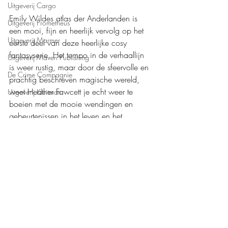
Uitgeverij Cargo
Emily Wildes atlas der Anderlanden is 
Uitgeverij Prometheus
een mooi, fijn en heerlijk vervolg op het 
Uitgeverij Marmer
eerste deel van deze heerlijke cosy 
fantasyserie. Het tempo in de verhaallijn 
Uitgeverij Maven Publishing
is weer rustig, maar door de sfeervolle en 
De Crime Compagnie
prachtig beschreven magische wereld, 
weet Heather Fawcett je echt weer te 
Uitgeverij Kluitman
boeien met de mooie wendingen en 
gebeurtenissen in het leven en het 
onderzoek naar het feeënrijk van Emily en 
Wendell. Ik kijk uit naar deel drie.
Mijn waardering: 
❤️❤️❤️❤️
Boeken recensies
Fantasy
Zomer & Keuning