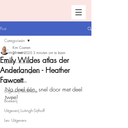
Post
Categorieën
Kim Coenen
Categorieën
21 mei 2025
3 minuten om te lezen
Emily Wildes atlas der
Boeken recensies
Anderlanden - Heather
A.W. Bruna Uitgevers
Fawcett
Ambo|Anthos
Na deel één, snel door met deel 
Uitgeverij Pelckmans
twee!
Boekerij
Uitgeverij Luitingh-Sijthoff
Lev. Uitgevers