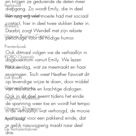
en krijgen ze gedurende de delen meer 
Feelgood
diepgang. Zo wordt Emily, die in deel 
één nog erg veel moeite had met sociaal 
Managementboeken
contact, hier in deel twee stukken beter in. 
Boekerij
Daarbij zorgt Wendell met zijn relaxte 
Uitgever Business Contact
personage voor de nodige humor.
Prentenboek
Ook ditmaal volgen we de verhaallijn in 
KOBO Originals
dagboekvorm vanuit Emily. We lezen 
haar verslag, wat ze meemaakt en haar 
VBK Lab
ervaringen. Toch weet Heather Fawcett dit 
Loft Books
op levendige wijze te doen, door middel 
Uitgeverij Lannoo
van realistische en krachtige dialogen. 
Ook in dit deel neemt tijdens het einde 
Uitgeverij Melenhoff
de spanning weer toe en wordt het tempo 
Uitgeverij Zilverspoor
in de verhaallijn wat verhoogd, de mooie 
twist zorgt voor een pakkend einde, dat 
April Books
je gelijk nieuwsgierig maakt naar deel 
De Verhalenfabriek
drie.