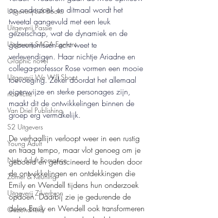
op onderzoek en ditmaal wordt het 
Uitgeverij Loft Books
tweetal aangevuld met een leuk 
Uitgeverij Passie
gezelschap, wat de dynamiek en de 
gebeurtenissen echt weet te 
Uitgeverij SAGA Egmont
verlevendigen. Haar nichtje Ariadne en 
Graphic novel
collega-professor Rose vormen een mooie 
Uitgeverij We Will Shoot
toevoeging. Zeker doordat het allemaal 
eigenwijze en sterke personages zijn, 
non-fictie
maakt dit de ontwikkelingen binnen de 
Van Driel Publishing
groep erg vermakelijk.
S2 Uitgevers
De verhaallijn verloopt weer in een rustig 
Young Adult
en traag tempo, maar vlot genoeg om je 
New Adult Romance
geboeid en gefascineerd te houden door 
de ontwikkelingen en ontdekkingen die 
Zomer & Keuning
Emily en Wendell tijdens hun onderzoek 
Uitgeverij Zilverbron
opdoen. Daarbij zie je gedurende de 
delen Emily en Wendell ook transformeren 
Gezondheid