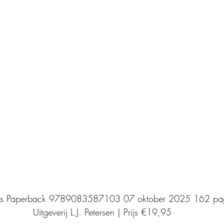
Uitgeverij Elikser
Uitgeverij Hamley Books
Uitgeverij Volt
Bookscout
Fantasy
Ro
ntwikkeling
Kookboeken
Mens en maatsch
ds Paperback 9789083587103 07 oktober 2025 162 pag
Uitgeverij L.J. Petersen | Prijs €19,95