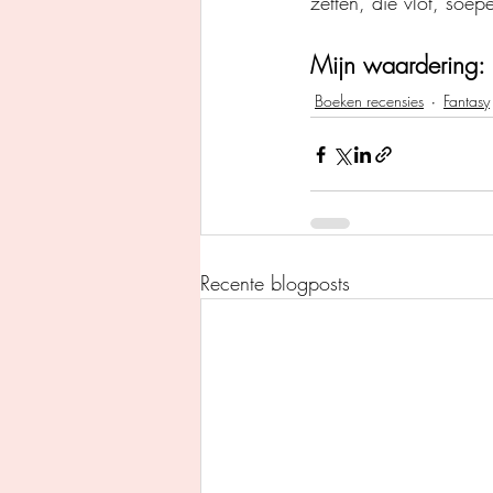
zetten, die vlot, soe
Mijn waardering: 
Boeken recensies
Fantasy
Recente blogposts