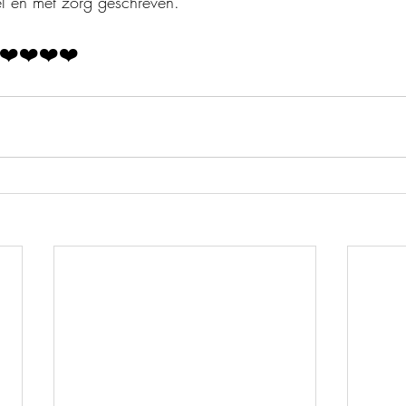
pel en met zorg geschreven.
❤️❤️❤️❤️