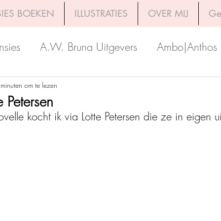
IES BOEKEN
ILLUSTRATIES
OVER MIJ
Ge
nsies
A.W. Bruna Uitgevers
Ambo|Anthos
Boekerij
Uitgeverij Luitingh-Sijthoff
Lev. Uit
 minuten om te lezen
e Petersen
velle kocht ik via Lotte Petersen die ze in eigen u
Godijn Publishing
Kosmos Uitgevers
The 
h Venture Publishers
Uitgeverij Kokboekencent
Uitgeverij HarperCollins
Uitgeverij de Fon