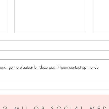
merkingen te plaatsen bij deze post. Neem contact op met de
Sepia en de inktmagie -
Wat a
Theresa Bell
Harp
LG MIJ OP SOCIAL MED