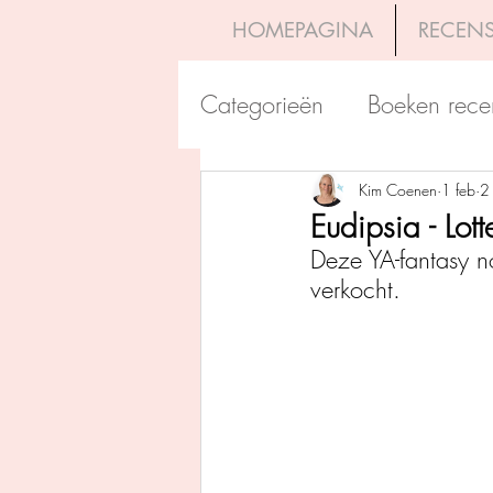
HOMEPAGINA
RECENS
Categorieën
Boeken rece
Uitgeverij Pelckmans
Kim Coenen
1 feb
2
Eudipsia - Lott
Deze YA-fantasy no
Overamstel Uitgevers
verkocht. 
Uitgeverij Clavis
Dutc
Uitgeverij Blossom Books