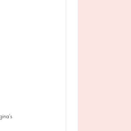
man
Jeugd
appij
ina's