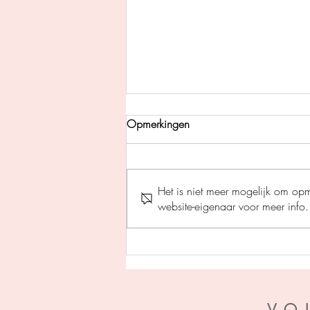
Opmerkingen
Het is niet meer mogelijk om op
website-eigenaar voor meer info.
Aftermyth 1 - De doos van
Pandora - Tracy Wolff
VO