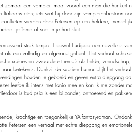
iet zomaar een vampier, maar vooral een man die hunkert n
n Italiaans eten; iets wat hij door zijn vampierenbestaan no
ke conflicten worden door Petersen op een heldere, menselij
oor je Tonio al snel in je hart sluit.
verrassend strak tempo. Hoewel Eudipsia een novelle is van
et als een volledig en afgerond geheel. Het verhaal schakel
stische scènes en zwaardere thema’s als liefde, vriendschap
aar betekenis. Dankzij de subtiele humor blijft het verhaal
wendingen houden je geboeid en geven extra diepgang aan
 lezer leefde ik intens met Tonio mee en kon ik me zonder moe
Hierdoor is Eudipsia is een bijzonder, ontroerend en pakken
ssende, krachtige en toegankelijke YA-fantasyroman. Ondank
tte Petersen een verhaal met echte diepgang en emotionele