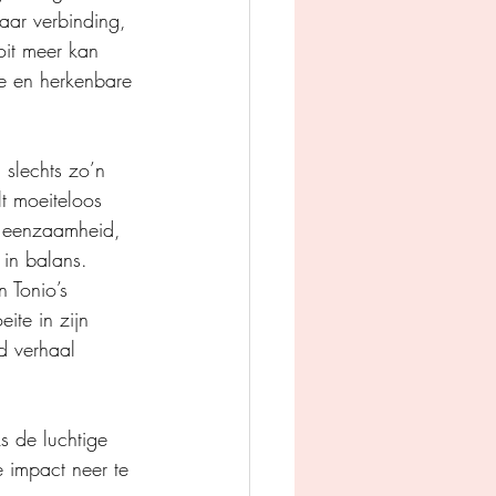
aar verbinding, 
oit meer kan 
ke en herkenbare 
 slechts zo’n 
t moeiteloos 
, eenzaamheid, 
 in balans. 
 Tonio’s 
ite in zijn 
d verhaal 
s de luchtige 
 impact neer te 