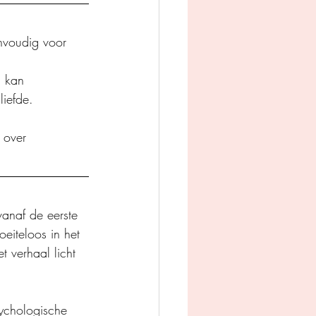
envoudig voor 
d kan 
liefde.
 over 
anaf de eerste 
oeiteloos in het 
t verhaal licht 
ychologische 