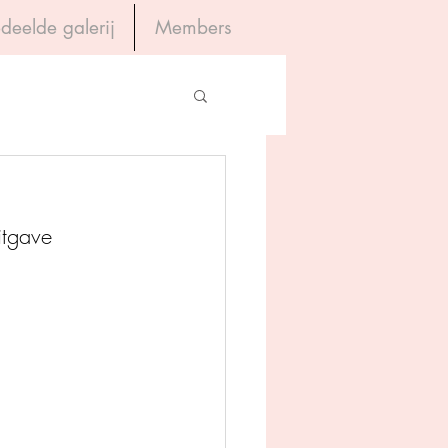
deelde galerij
Members
Inloggen
gevers
itgave 
House of Books
rum
tein