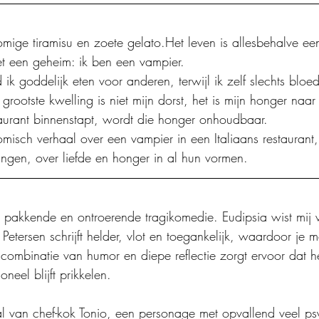
romige tiramisu en zoete gelato.Het leven is allesbehalve e
et een geheim: ik ben een vampier.
 ik goddelijk eten voor anderen, terwijl ik zelf slechts bloe
rootste kwelling is niet mijn dorst, het is mijn honger naar 
aurant binnenstapt, wordt die honger onhoudbaar.
omisch verhaal over een vampier in een Italiaans restaurant,
ngen, over liefde en honger in al hun vormen.
pakkende en ontroerende tragikomedie. Eudipsia wist mij v
 Petersen schrijft helder, vlot en toegankelijk, waardoor je m
combinatie van humor en diepe reflectie zorgt ervoor dat he
neel blijft prikkelen.
l van chef-kok Tonio, een personage met opvallend veel ps