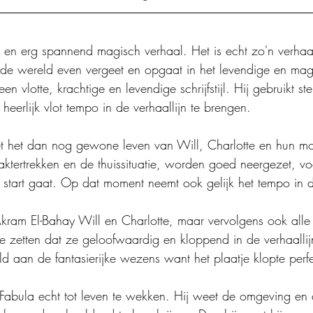
l en erg spannend magisch verhaal. Het is echt zo'n verhaal
 de wereld even vergeet en opgaat in het levendige en mag
en vlotte, krachtige en levendige schrijfstijl. Hij gebruikt s
eerlijk vlot tempo in de verhaallijn te brengen.
et het dan nog gewone leven van Will, Charlotte en hun m
aktertrekken en de thuissituatie, worden goed neergezet, vo
start gaat. Op dat moment neemt ook gelijk het tempo in de
 Akram El-Bahay Will en Charlotte, maar vervolgens ook alle
e zetten dat ze geloofwaardig en kloppend in de verhaallij
d aan de fantasierijke wezens want het plaatje klopte perfe
abula echt tot leven te wekken. Hij weet de omgeving en a