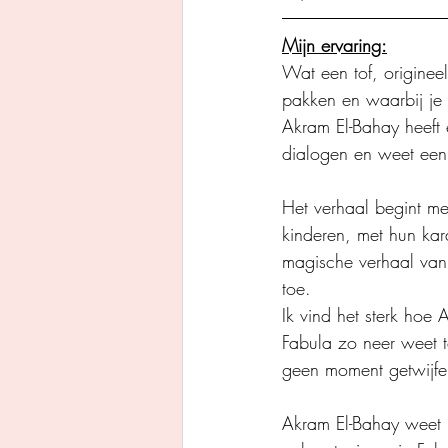
Mijn ervaring:
Wat een tof, originee
pakken en waarbij je
Akram El-Bahay heeft e
dialogen en weet een h
Het verhaal begint m
kinderen, met hun kar
magische verhaal van 
toe.
Ik vind het sterk hoe
Fabula zo neer weet t
geen moment getwijfel
Akram El-Bahay weet F