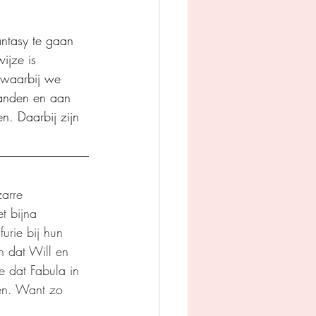
ntasy te gaan 
ijze is 
 waarbij we 
handen en aan 
n. Daarbij zijn 
zarre 
t bijna 
furie bij hun 
n dat Will en 
 dat Fabula in 
den. Want zo 