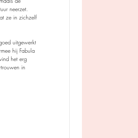
rmaals de 
uur neerzet. 
t ze in zichzelf 
goed uitgewerkt 
rmee hij Fabula 
vind het erg 
rtrouwen in 