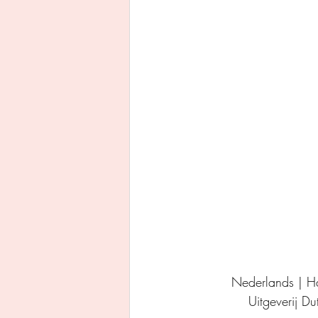
Uitgeverij Ankhhermes
Xanders uitgevers b.v.
Thriller
Persoonlijke o
Nederlands | H
Uitgeverij D