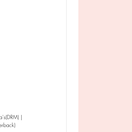
man
Jeugd
appij
's(DRM) | 
erback) 