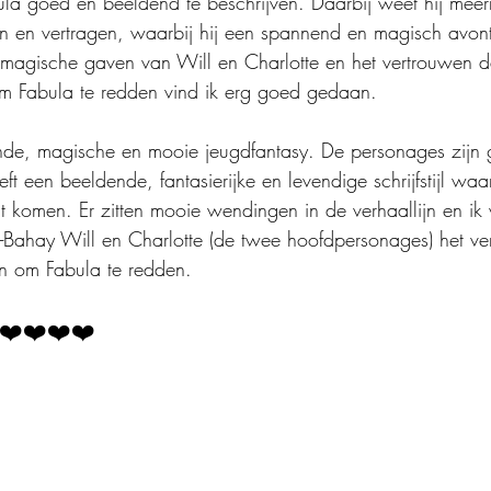
ula goed en beeldend te beschrijven. Daarbij weet hij mee
llen en vertragen, waarbij hij een spannend en magisch avont
magische gaven van Will en Charlotte en het vertrouwen da
m Fabula te redden vind ik erg goed gedaan.
nde, magische en mooie jeugdfantasy. De personages zijn 
t een beeldende, fantasierijke en levendige schrijfstijl waa
t komen. Er zitten mooie wendingen in de verhaallijn en ik 
-Bahay Will en Charlotte (de twee hoofdpersonages) het ve
den om Fabula te redden.
❤️❤️❤️❤️