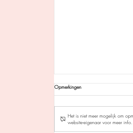
Opmerkingen
Het is niet meer mogelijk om op
website-eigenaar voor meer info.
A war of Wyverns - S.F.