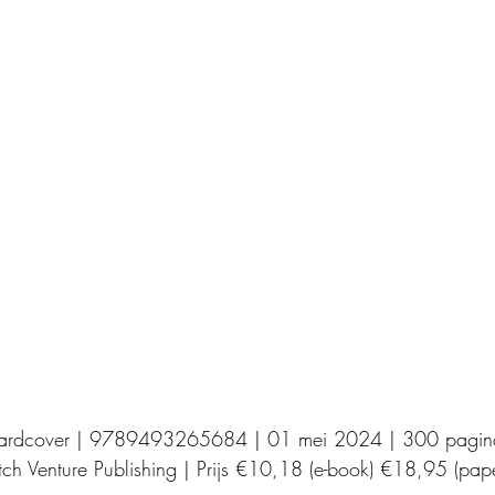
Uitgeverij Elikser
Uitgeverij Hamley Books
Uitgeverij Volt
Bookscout
Fantasy
Ro
ntwikkeling
Kookboeken
Mens en maatsch
ardcover | 9789493265684 | 01 mei 2024 | 300 pagina
utch Venture Publishing | Prijs €10,18 (e-book) €18,95 (pap