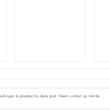
merkingen te plaatsen bij deze post. Neem contact op met de
Perfecte stilte - Helen Fields
Het g