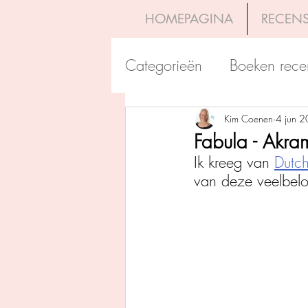
HOMEPAGINA
RECENS
Categorieën
Boeken rece
Uitgeverij Pelckmans
Kim Coenen
4 jun 
Fabula - Akra
Ik kreeg van 
Dutch
Overamstel Uitgevers
van deze veelbelo
Uitgeverij Clavis
Dutc
Uitgeverij Blossom Books