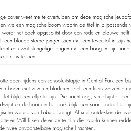
tige cover weet me te overtuigen om deze magische jeugdfa
en we een magische boom waarin de titel in bijpassende w
 wordt het boek opgesplitst door een rode en blauwe helft
lft een blonde stoere jongen zien met een toverstaf in zijn 
kant een wat slungelige jongen met een boog in zijn hande
e tekens te zien.
otte doen tijdens een schooluitstapje in Central Park een bi
en boom met zilveren bladeren zoeft een klein wezentje me
Het blijkt een elfje te zijn. Die nacht nog, verschijnt er een 
wijnt en de boom in het park blijkt een soort portaal te zij
ische wereld van Fabula brengt. Al snel ontdekken de twee
lotte en Will lijken de enige te zijn die Fabula kunnen red
n de twee onvoorstelbare magische krachten.