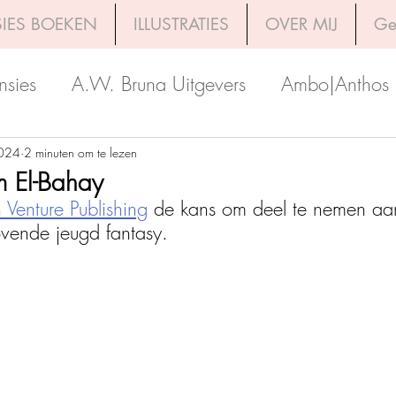
IES BOEKEN
ILLUSTRATIES
OVER MIJ
Ge
nsies
A.W. Bruna Uitgevers
Ambo|Anthos
Boekerij
Uitgeverij Luitingh-Sijthoff
Lev. Uit
2024
2 minuten om te lezen
m El-Bahay
 Venture Publishing
 de kans om deel te nemen aan
Godijn Publishing
Kosmos Uitgevers
The 
vende jeugd fantasy. 
h Venture Publishers
Uitgeverij Kokboekencent
Uitgeverij HarperCollins
Uitgeverij de Fon