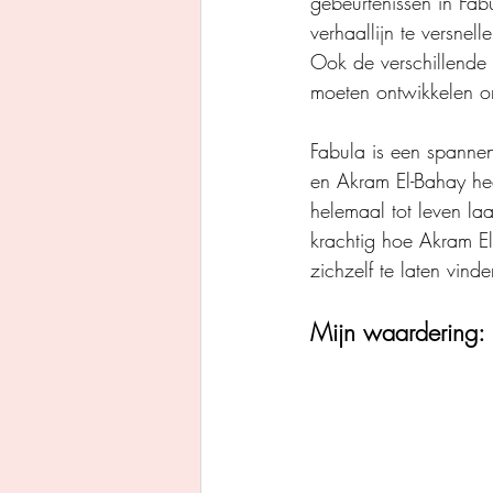
gebeurtenissen in Fab
verhaallijn te versne
Ook de verschillende 
moeten ontwikkelen o
Fabula is een spanne
en Akram El-Bahay heef
helemaal tot leven laa
krachtig hoe Akram El
zichzelf te laten vin
Mijn waardering: 