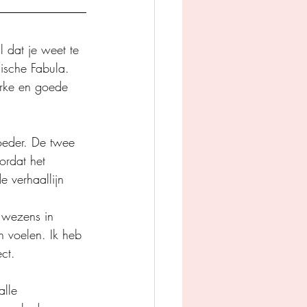
 dat je weet te 
ische Fabula. 
terke en goede 
oeder. De twee 
ordat het 
 verhaallijn 
 wezens in 
n voelen. Ik heb 
ct.
lle 