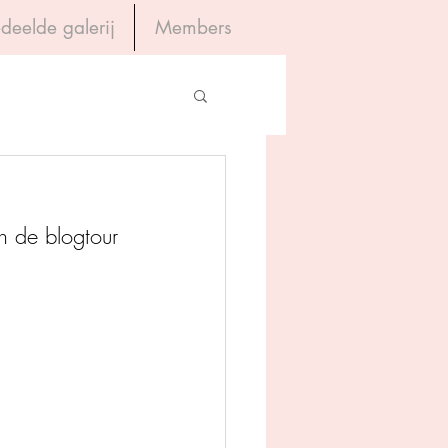
deelde galerij
Members
Inloggen
gevers
 de blogtour 
House of Books
rum
tein