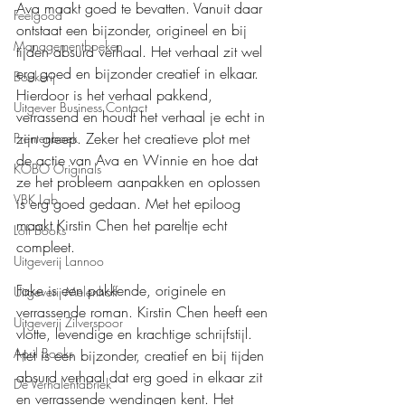
Ava maakt goed te bevatten. Vanuit daar 
Feelgood
ontstaat een bijzonder, origineel en bij 
Managementboeken
tijden absurd verhaal. Het verhaal zit wel 
erg goed en bijzonder creatief in elkaar. 
Boekerij
Hierdoor is het verhaal pakkend, 
Uitgever Business Contact
verrassend en houdt het verhaal je echt in 
zijn greep. Zeker het creatieve plot met 
Prentenboek
de actie van Ava en Winnie en hoe dat 
KOBO Originals
ze het probleem aanpakken en oplossen 
VBK Lab
is erg goed gedaan. Met het epiloog 
maakt Kirstin Chen het pareltje echt 
Loft Books
compleet.
Uitgeverij Lannoo
Fake is een pakkende, originele en 
Uitgeverij Melenhoff
verrassende roman. Kirstin Chen heeft een 
Uitgeverij Zilverspoor
vlotte, levendige en krachtige schrijfstijl. 
April Books
Het is een bijzonder, creatief en bij tijden 
absurd verhaal dat erg goed in elkaar zit 
De Verhalenfabriek
en verrassende wendingen kent. Het 