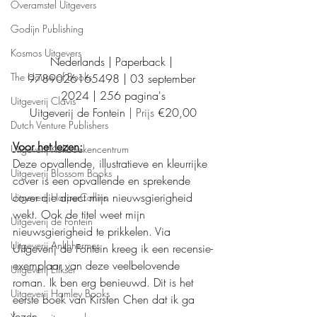
Overamstel Uitgevers
Godijn Publishing
Kosmos Uitgevers
Nederlands | Paperback | 
The House of Books
9789026165498 | 03 september 
2024 | 256 pagina's
Uitgeverij Clavis
Uitgeverij de Fontein
 | Prijs 
€20,00
Dutch Venture Publishers
Voor het lezen:
Uitgeverij Kokboekencentrum
Deze opvallende, illustratieve en kleurrijke 
Uitgeverij Blossom Books
cover is een opvallende en sprekende 
cover die direct mijn nieuwsgierigheid 
Uitgeverij HarperCollins
wekt. Ook de titel weet mijn 
Uitgeverij de Fontein
nieuwsgierigheid te prikkelen. Via 
Uitgeverij Ankhhermes
Uitgeverij de Fontein kreeg ik een recensie-
exemplaar van deze veelbelovende 
Uitgeverij Elikser
roman. Ik ben erg benieuwd. Dit is het 
Uitgeverij Hamley Books
eerste boek van Kirsten Chen dat ik ga 
lezen. 