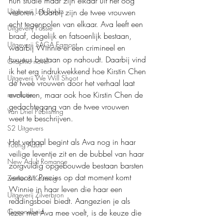
hun studie maar zijn elkaar uit het oog 
Uitgeverij Loft Books
verloren. Daarbij zijn de twee vrouwen 
echt tegenpolen van elkaar. Ava leeft een 
Uitgeverij Passie
braaf, degelijk en fatsoenlijk bestaan, 
Uitgeverij SAGA Egmont
waarbij Winnie er een crimineel en 
luxueus bestaan op nahoudt. Daarbij vind 
Graphic novel
ik het erg indrukwekkend hoe Kirstin Chen 
Uitgeverij We Will Shoot
de twee vrouwen door het verhaal laat 
evolueren, maar ook hoe Kirstin Chen de 
non-fictie
gedachtegang van de twee vrouwen 
Van Driel Publishing
weet te beschrijven.
S2 Uitgevers
Het verhaal begint als Ava nog in haar 
Young Adult
veilige leventje zit en de bubbel van haar 
New Adult Romance
zorgvuldig opgebouwde bestaan barsten 
vertoont. Precies op dat moment komt 
Zomer & Keuning
Winnie in haar leven die haar een 
Uitgeverij Zilverbron
reddingsboei biedt. Aangezien je als 
Gezondheid
lezer met Ava mee voelt, is de keuze die 