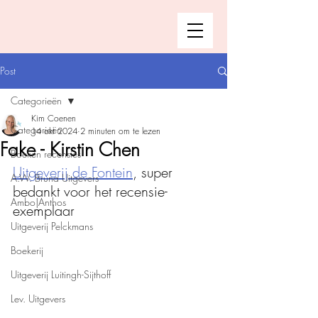
Post
Categorieën
Kim Coenen
Categorieën
14 okt 2024
2 minuten om te lezen
Fake - Kirstin Chen
Boeken recensies
Uitgeverij de Fontein
, super 
A.W. Bruna Uitgevers
bedankt voor het recensie-
Ambo|Anthos
exemplaar
Uitgeverij Pelckmans
Boekerij
Uitgeverij Luitingh-Sijthoff
Lev. Uitgevers