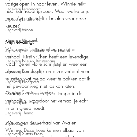
vastgelopen in haar leven. Winnie reikt 
Uitgeverij Lemniscaat
haar een reddingsboei. Maar welke prijs 
moet Ava uiteindelijk betalen voor deze 
Uitgeverij Luistereffect
keuze?
Uitgeverij Moon
Uitgeverij Mozaïek
Mijn ervaring:
Wat een tof, origineel en pakkend 
Uitgeverij Van Holkema & Warendorf
verhaal. Kirstin Chen heeft een levendige, 
Uitgeverij Nieuw Amsterdam
krachtige en vlotte schrijfstijl en weet een 
absurd, vermakelijk en bizar verhaal neer 
Uitgeverij Palmslag
te zetten wat me zo weet te pakken dat ik 
Uitgeverij Ploegsma
het gewoonweg niet los kon laten. 
Uitgeverij Spectrum boeken
Daarbij zit er een vrij vlot tempo in de 
verhaallijn, waardoor het verhaal je echt 
Uitgeverij ten Have
in zijn greep houdt.
Uitgeverij Thema
We volgen het verhaal van Ava en 
Uitgeverij van Goor
Winnie. Deze twee kennen elkaar van 
Uitgeverij Sisters Press