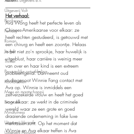
Xanders uitgevers b.v.
Uitgeverij Volt
Het verhaal:
Bookscout
Ava Wong heeft het perfecte leven als 
Chinees-Amerikaanse voor elkaar: ze 
Fantasy
heeft rechten gestudeerd, is getrouwd met 
Roman
een chirurg en heeft een zoontje. Helaas 
is het niet zo'n sprookje, haar huwelijk is 
Jeugd
uitgeblust, haar carrière is weinig meer 
Thriller
van over en haar kind is een extreem 
Persoonlijke ontwikkeling
probleemgeval. Dan neemt oud 
studiegenoot Winnie Fang contact met 
Kookboeken
Ava op. Winnie is inmiddels een 
Mens en maatschappij
zelfverzekerde vrouw en heeft het goed 
voor elkaar: ze werkt in de criminele 
Biografie
wereld waar ze een grote en goed 
Mindfulness
draaiende onderneming in fake luxe 
Uitgeverij Hogrefe
merktassen runt. Op het moment dat 
Winnie en Ava elkaar treffen is Ava 
Uitgeverij Horizon