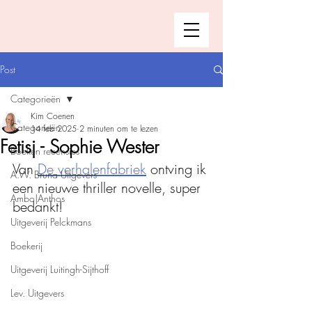
Post
Categorieën
Kim Coenen
Categorieën
14 feb 2025
2 minuten om te lezen
Fetisj - Sophie Wester
Boeken recensies
Van 
De verhalenfabriek
 ontving ik 
A.W. Bruna Uitgevers
een nieuwe thriller novelle, super 
Ambo|Anthos
bedankt!
Uitgeverij Pelckmans
Boekerij
Uitgeverij Luitingh-Sijthoff
Lev. Uitgevers