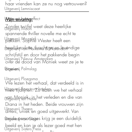
haar vrienden kan ze nu nog vertrouwen?
Uitgeverij Lemniscaat
Uitgeverij Luistereffect
Mijn ervaring:
Zonder twijfel weet deze heerlijke 
Uitgeverij Moon
spannende thriller novelle me echt te 
Uitgeverij Mozaïek
pakken. Sophie Wester heeft een 
heerlijke vlotte, krachtige en levendige 
Uitgeverij Van Holkema & Warendorf
schrijfstijl en door het pakkende begin 
Uitgeverij Nieuw Amsterdam
over de dood van Moniek weet ze je te 
boeien.
Uitgeverij Palmslag
Uitgeverij Ploegsma
We lezen het verhaal, dat verdeeld is in 
Uitgeverij Spectrum boeken
twee tijdlijnen. Zo lezen we het verhaal 
van Moniek, in het verleden en die van 
Uitgeverij ten Have
Diana in het heden. Beide vrouwen zijn 
Uitgeverij Thema
divers, uniek en goed uitgewerkt. Van 
beide personages krijg je een duidelijk 
Uitgeverij van Goor
beeld en kan je als lezer goed met hen 
Uitgeverij Sisters Press