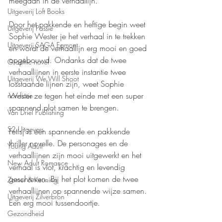
meegaan in de verhaallijn.
Uitgeverij Loft Books
Door het pakkende en heftige begin weet 
Uitgeverij Passie
Sophie Wester je het verhaal in te trekken 
Uitgeverij SAGA Egmont
en wordt de verhaallijn erg mooi en goed 
opgebouwd. Ondanks dat de twee 
Graphic novel
verhaallijnen in eerste instantie twee 
Uitgeverij We Will Shoot
losstaande lijnen zijn, weet Sophie 
Wester ze tegen het einde met een super 
non-fictie
spannend plot samen te brengen.
Van Driel Publishing
S2 Uitgevers
Fetisj is een spannende en pakkende 
thriller novelle. De personages en de 
Young Adult
verhaallijnen zijn mooi uitgewerkt en het 
New Adult Romance
verhaal is vlot, krachtig en levendig 
geschreven. Bij het plot komen de twee 
Zomer & Keuning
verhaallijnen op spannende wijze samen. 
Uitgeverij Zilverbron
Een erg mooi tussendoortje.
Gezondheid