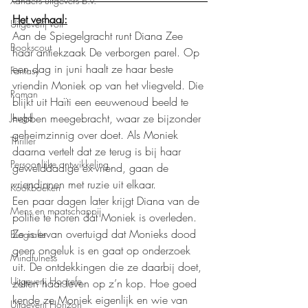
Xanders uitgevers b.v.
Het verhaal:
Uitgeverij Volt
Aan de Spiegelgracht runt Diana Zee 
Bookscout
haar antiekzaak De verborgen parel. Op 
een dag in juni haalt ze haar beste 
Fantasy
vriendin Moniek op van het vliegveld. Die 
Roman
blijkt uit Haïti een eeuwenoud beeld te 
Jeugd
hebben meegebracht, waar ze bijzonder 
geheimzinnig over doet. Als Moniek 
Thriller
daarna vertelt dat ze terug is bij haar 
Persoonlijke ontwikkeling
gewelddadige ex-vriend, gaan de 
vriendinnen met ruzie uit elkaar.
Kookboeken
Een paar dagen later krijgt Diana van de 
Mens en maatschappij
politie te horen dat Moniek is overleden. 
Ze is ervan overtuigd dat Monieks dood 
Biografie
geen ongeluk is en gaat op onderzoek 
Mindfulness
uit. De ontdekkingen die ze daarbij doet, 
Uitgeverij Hogrefe
zetten haar leven op z’n kop. Hoe goed 
kende ze Moniek eigenlijk en wie van 
Uitgeverij Horizon