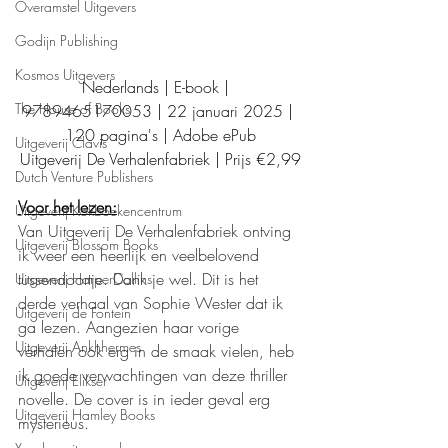
Overamstel Uitgevers
Godijn Publishing
Kosmos Uitgevers
Nederlands | E-book |  
The House of Books
9789465170053 | 22 januari 2025 | 
120 pagina's | Adobe ePub
Uitgeverij Clavis
Uitgeverij De Verhalenfabriek | Prijs €2,99
Dutch Venture Publishers
Voor het lezen:
Uitgeverij Kokboekencentrum
Van Uitgeverij De Verhalenfabriek ontving 
Uitgeverij Blossom Books
ik weer een heerlijk en veelbelovend 
tussendoortje. Dank je wel. Dit is het 
Uitgeverij HarperCollins
derde verhaal van Sophie Wester dat ik 
Uitgeverij de Fontein
ga lezen. Aangezien haar vorige 
Uitgeverij Ankhhermes
verhalen ook erg in de smaak vielen, heb 
ik goede verwachtingen van deze thriller 
Uitgeverij Elikser
novelle. De cover is in ieder geval erg 
Uitgeverij Hamley Books
mysterieus. 