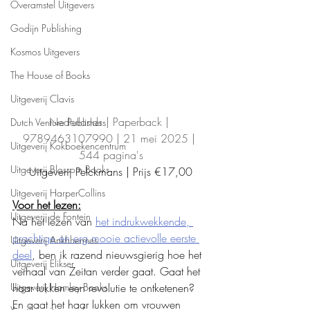
Overamstel Uitgevers
Godijn Publishing
Kosmos Uitgevers
The House of Books
Uitgeverij Clavis
Nederlands | Paperback | 
Dutch Venture Publishers
9789463107990 | 21 mei 2025 | 
Uitgeverij Kokboekencentrum
544 pagina's
Uitgeverij Blossom Books
Uitgeverij Pelckmans | Prijs €17,00
Uitgeverij HarperCollins
Voor het lezen:
Uitgeverij de Fontein
Na het lezen van 
het indrukwekkende, 
prachtige en erg mooie actievolle eerste 
Uitgeverij Ankhhermes
deel
, ben ik razend nieuwsgierig hoe het 
Uitgeverij Elikser
verhaal van Zeitan verder gaat. Gaat het 
haar lukken een revolutie te ontketenen? 
Uitgeverij Hamley Books
En gaat het haar lukken om vrouwen 