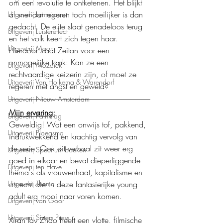
om een revolutie te ontketenen. Het blijkt 
al snel dat regeren toch moeilijker is dan 
Uitgeverij Lemniscaat
gedacht. De elite slaat genadeloos terug 
Uitgeverij Luistereffect
en het volk keert zich tegen haar. 
Uitgeverij Moon
Hierdoor staat Zeitan voor een 
onmogelijke taak: Kan ze een 
Uitgeverij Mozaïek
rechtvaardige keizerin zijn, of moet ze 
Uitgeverij Van Holkema & Warendorf
regeren met angst en geweld?
Uitgeverij Nieuw Amsterdam
Mijn ervaring:
Uitgeverij Palmslag
Geweldig! Wat een onwijs tof, pakkend, 
Uitgeverij Ploegsma
indrukwekkend en krachtig vervolg van 
de serie. Ook dit verhaal zit weer erg 
Uitgeverij Spectrum boeken
goed in elkaar en bevat dieperliggende 
Uitgeverij ten Have
thema's als vrouwenhaat, kapitalisme en 
onrecht die in deze fantasierijke young 
Uitgeverij Thema
adult erg mooi naar voren komen. 
Uitgeverij van Goor
Uitgeverij Sisters Press
Xiran Jay Zhao heeft een vlotte, filmische 