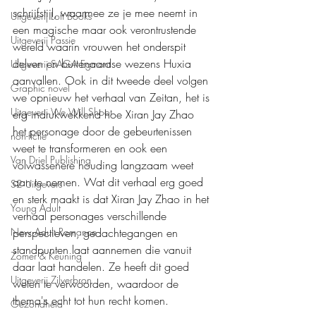
schrijfstijl, waarmee ze je mee neemt in 
Uitgeverij Loft Books
een magische maar ook verontrustende 
Uitgeverij Passie
wereld waarin vrouwen het onderspit 
delven en buitenaardse wezens Huxia 
Uitgeverij SAGA Egmont
aanvallen. Ook in dit tweede deel volgen 
Graphic novel
we opnieuw het verhaal van Zeitan, het is 
Uitgeverij We Will Shoot
erg indrukwekkend hoe Xiran Jay Zhao 
het personage door de gebeurtenissen 
non-fictie
weet te transformeren en ook een 
Van Driel Publishing
volwassenere houding langzaam weet 
aan te nemen. Wat dit verhaal erg goed 
S2 Uitgevers
en sterk maakt is dat Xiran Jay Zhao in het 
Young Adult
verhaal personages verschillende 
perspectieven, gedachtegangen en 
New Adult Romance
standpunten laat aannemen die vanuit 
Zomer & Keuning
daar laat handelen. Ze heeft dit goed 
Uitgeverij Zilverbron
weten te verwoorden, waardoor de 
thema's echt tot hun recht komen. 
Gezondheid