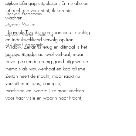
ook in één dag uitgelezen. En nu aftellen 
Uitgeverij Cargo
tot deel drie verschijnt, ik kan niet 
Uitgeverij Prometheus
wachten...
Uitgeverij Marmer
Heavenly Tryant is een spannend, krachtig 
Uitgeverij Maven Publishing
en indrukwekkend vervolg op Iron 
De Crime Compagnie
Widow. Zeitan is terug en ditmaal is het 
een wat minder actievol verhaal, maar 
Uitgeverij Kluitman
bevat pakkende en erg goed uitgewerkte 
thema's als vrouwenhaat en kapitalisme. 
Zeitan heeft de macht, maar raakt nu 
verzeilt in intriges, corruptie, 
machtspellen, waarbij ze moet vechten 
voor haar visie en waarin haar kracht, 
moed en doorzettingsvermogen tot het 
uiterste getest worden. Echt een mega 
indrukwekkend vervolg. Ik kan niet 
wachten op deel drie. 