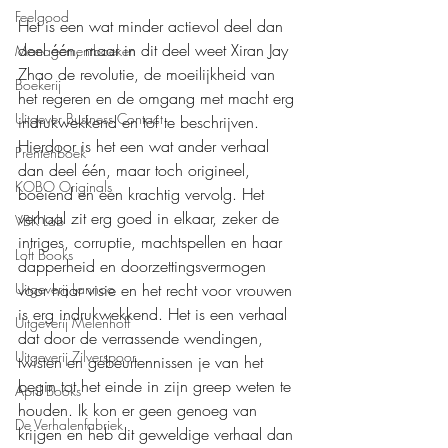
Feelgood
Het is een wat minder actievol deel dan 
deel één, maar in dit deel weet Xiran Jay 
Managementboeken
Zhao de revolutie, de moeilijkheid van 
Boekerij
het regeren en de omgang met macht erg 
Uitgever Business Contact
indrukwekkend en tof te beschrijven. 
Hierdoor is het een wat ander verhaal 
Prentenboek
dan deel één, maar toch origineel, 
KOBO Originals
boeiend en een krachtig vervolg. Het 
verhaal zit erg goed in elkaar, zeker de 
VBK Lab
intriges, corruptie, machtspellen en haar 
Loft Books
dapperheid en doorzettingsvermogen 
voor haar visie en het recht voor vrouwen 
Uitgeverij Lannoo
is erg indrukwekkend. Het is een verhaal 
Uitgeverij Melenhoff
dat door de verrassende wendingen, 
Uitgeverij Zilverspoor
twisten en gebeurtennissen je van het 
begin tot het einde in zijn greep weten te 
April Books
houden. Ik kon er geen genoeg van 
De Verhalenfabriek
krijgen en heb dit geweldige verhaal dan 