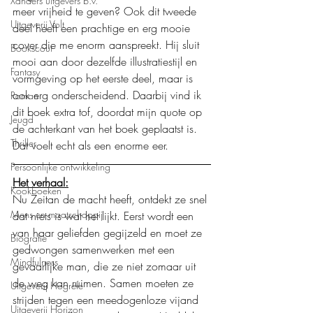
Xanders uitgevers b.v.
meer vrijheid te geven? Ook dit tweede 
Uitgeverij Volt
deel heeft een prachtige en erg mooie 
cover die me enorm aanspreekt. Hij sluit 
Bookscout
mooi aan door dezelfde illustratiestijl en 
Fantasy
vormgeving op het eerste deel, maar is 
ook erg onderscheidend. Daarbij vind ik 
Roman
dit boek extra tof, doordat mijn quote op 
Jeugd
de achterkant van het boek geplaatst is. 
Thriller
Dat voelt echt als een enorme eer.
Persoonlijke ontwikkeling
Het verhaal:
Kookboeken
Nu Zeitan de macht heeft, ontdekt ze snel 
Mens en maatschappij
dat niets is wat het lijkt. Eerst wordt een 
van haar geliefden gegijzeld en moet ze 
Biografie
gedwongen samenwerken met een 
Mindfulness
gevaarlijke man, die ze niet zomaar uit 
de weg kan ruimen. Samen moeten ze 
Uitgeverij Hogrefe
strijden tegen een meedogenloze vijand 
Uitgeverij Horizon