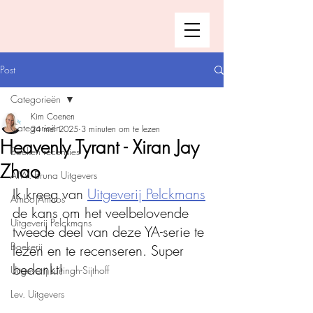
Post
Categorieën
Kim Coenen
Categorieën
24 mei 2025
3 minuten om te lezen
Heavenly Tyrant - Xiran Jay
Boeken recensies
Zhao
A.W. Bruna Uitgevers
Ik kreeg van 
Uitgeverij Pelckmans
Ambo|Anthos
de kans om het veelbelovende 
Uitgeverij Pelckmans
tweede deel van deze YA-serie te 
Boekerij
lezen en te recenseren. Super 
bedankt!
Uitgeverij Luitingh-Sijthoff
Lev. Uitgevers