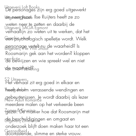
Uitgeverij Loft Books
De personages zijn erg goed uitgewerkt 
en neergezet. Ilse Ruijters heeft ze zo 
Uitgeverij Passie
weten neer te zetten en daarbij de 
Uitgeverij SAGA Egmont
verhaallijn zo weten uit te werken, dat het 
Graphic novel
een psychologisch spelletje wordt. Welk 
personage vertelt nu de waarheid? Is 
Uitgeverij We Will Shoot
Roosmarijn gek aan het worden? kloppen 
non-fictie
de bewijzen en wie spreekt wel en niet 
de waarheid?
Van Driel Publishing
S2 Uitgevers
Het verhaal zit erg goed in elkaar en 
heeft enorm verrassende wendingen en 
Young Adult
gebeurtenissen. Je wordt daarbij als lezer 
New Adult Romance
meerdere malen op het verkeerde been 
Zomer & Keuning
gezet. De manier hoe dat Roosmarijn met 
de beschuldigingen en omgaat en 
Uitgeverij Zilverbron
onderzoek blijft doen maken haar tot een 
Gezondheid
doortastende, slimme en sterke vrouw. 