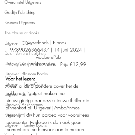
Overamstel Uitgevers
Godijn Publishing
Kosmos Uitgevers
The House of Books
Nederlands | E-book | 
Uitgeverij Clavis
9789026366437 | 14 juni 2024 | 
Dutch Venture Publishers
Adobe ePub
Uitgeverij Kokboekencentrum
Uitgeverij AmboAnthos | Prijs €12,99
Uitgeverij Blossom Books
Voor het lezen:
Uitgeverij HarperCollins
Alleen al de bijzondere cover het de 
pakkende flaptekst maken me 
Uitgeverij de Fontein
nieuwsgierig naar deze nieuwe thriller die 
Uitgeverij Ankhhermes
binnenkort bij Uitgeverij AmboAnthos 
verschijnt. Bij hun oproep voor vooruitlees 
Uitgeverij Elikser
recensenten twijfelde ik dan ook geen 
Uitgeverij Hamley Books
moment om me hiervoor aan te melden. 