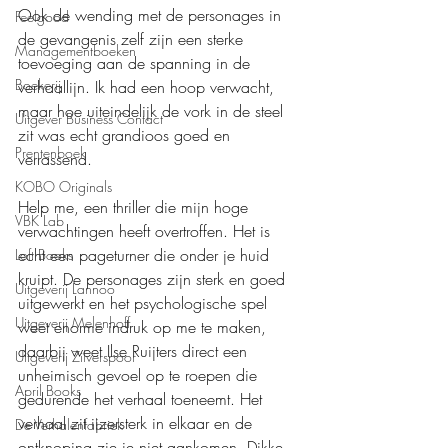
Ook de wending met de personages in 
Feelgood
de gevangenis zelf zijn een sterke 
Managementboeken
toevoeging aan de spanning in de 
Boekerij
verhaallijn. Ik had een hoop verwacht, 
maar hoe uiteindelijk de vork in de steel 
Uitgever Business Contact
zit was echt grandioos goed en 
Prentenboek
verrassend.
KOBO Originals
Help me, een thriller die mijn hoge 
VBK Lab
verwachtingen heeft overtroffen. Het is 
echt een pageturner die onder je huid 
Loft Books
kruipt. De personages zijn sterk en goed 
Uitgeverij Lannoo
uitgewerkt en het psychologische spel 
Uitgeverij Melenhoff
weet enorme indruk op me te maken, 
daarbij weet Ilse Ruijters direct een 
Uitgeverij Zilverspoor
unheimisch gevoel op te roepen die 
April Books
gedurende het verhaal toeneemt. Het 
verhaal zit ijzersterk in elkaar en de 
De Verhalenfabriek
ontknoping zie je niet aankomen. Dikke 