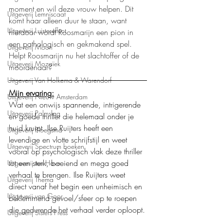
moment en wil deze vrouw helpen. Dit 
Uitgeverij Lemniscaat
komt haar alleen duur te staan, want 
Uitgeverij Luistereffect
hierdoor wordt Roosmarijn een pion in 
een pathologisch en gekmakend spel. 
Uitgeverij Moon
Helpt Roosmarijn nu het slachtoffer of de 
Uitgeverij Mozaïek
moordenaar?
Uitgeverij Van Holkema & Warendorf
Mijn ervaring:
Uitgeverij Nieuw Amsterdam
Wat een onwijs spannende, intrigerende 
Uitgeverij Palmslag
en goede thriller die helemaal onder je 
huid kruipt. Ilse Ruijters heeft een 
Uitgeverij Ploegsma
levendige en vlotte schrijfstijl en weet 
Uitgeverij Spectrum boeken
vooral op psychologisch vlak deze thriller 
tot een sterk, boeiend en mega goed 
Uitgeverij ten Have
verhaal te brengen. Ilse Ruijters weet 
Uitgeverij Thema
direct vanaf het begin een unheimisch en 
Uitgeverij van Goor
beklemmend gevoel/sfeer op te roepen 
die gedurende het verhaal verder oploopt.
Uitgeverij Sisters Press