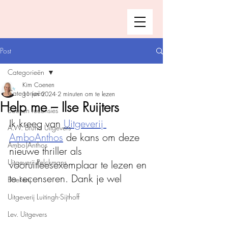
Post
Categorieën
Kim Coenen
Categorieën
11 jun 2024
2 minuten om te lezen
Help me – Ilse Ruijters
Boeken recensies
Ik kreeg van 
Uitgeverij 
A.W. Bruna Uitgevers
AmboAnthos
 de kans om deze 
Ambo|Anthos
nieuwe thriller als 
Uitgeverij Pelckmans
vooruitleesexemplaar te lezen en 
te recenseren. Dank je wel 
Boekerij
Uitgeverij Luitingh-Sijthoff
Lev. Uitgevers