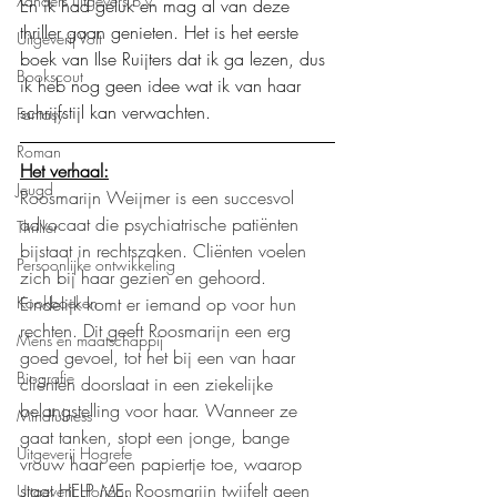
Xanders uitgevers b.v.
En ik had geluk en mag al van deze 
thriller gaan genieten. Het is het eerste 
Uitgeverij Volt
boek van Ilse Ruijters dat ik ga lezen, dus 
Bookscout
ik heb nog geen idee wat ik van haar 
schrijfstijl kan verwachten. 
Fantasy
Roman
Het verhaal:
Jeugd
Roosmarijn Weijmer is een succesvol 
advocaat die psychiatrische patiënten 
Thriller
bijstaat in rechtszaken. Cliënten voelen 
Persoonlijke ontwikkeling
zich bij haar gezien en gehoord. 
Kookboeken
Eindelijk komt er iemand op voor hun 
rechten. Dit geeft Roosmarijn een erg 
Mens en maatschappij
goed gevoel, tot het bij een van haar 
Biografie
cliënten doorslaat in een ziekelijke 
belangstelling voor haar. Wanneer ze 
Mindfulness
gaat tanken, stopt een jonge, bange 
Uitgeverij Hogrefe
vrouw haar een papiertje toe, waarop 
staat HELP ME. Roosmarijn twijfelt geen 
Uitgeverij Horizon