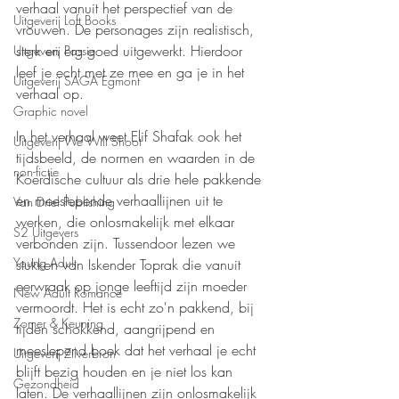
verhaal vanuit het perspectief van de 
Uitgeverij Loft Books
vrouwen. De personages zijn realistisch, 
sterk en erg goed uitgewerkt. Hierdoor 
Uitgeverij Passie
leef je echt met ze mee en ga je in het 
Uitgeverij SAGA Egmont
verhaal op.
Graphic novel
In het verhaal weet Elif Shafak ook het 
Uitgeverij We Will Shoot
tijdsbeeld, de normen en waarden in de 
non-fictie
Koerdische cultuur als drie hele pakkende 
en meeslepende verhaallijnen uit te 
Van Driel Publishing
werken, die onlosmakelijk met elkaar 
S2 Uitgevers
verbonden zijn. Tussendoor lezen we 
Young Adult
stukken van Iskender Toprak die vanuit 
eerwraak op jonge leeftijd zijn moeder 
New Adult Romance
vermoordt. Het is echt zo'n pakkend, bij 
Zomer & Keuning
tijden schokkend, aangrijpend en 
meeslepend boek dat het verhaal je echt 
Uitgeverij Zilverbron
blijft bezig houden en je niet los kan 
Gezondheid
laten. De verhaallijnen zijn onlosmakelijk 