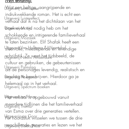
Mijn ervaring:
Wat een heftige, aangrijpende en 
Uitgeverij Lemniscaat
indrukwekkende roman. Het is echt een 
Uitgeverij Luistereffect
verhaal dat ik na het dichtslaan van het 
boek even tijd nodig heb om het 
Uitgeverij Moon
schokkende en intrigerende familieverhaal 
Uitgeverij Mozaïek
te laten bezinken. Elif Shafak heeft een 
Uitgeverij Van Holkema & Warendorf
sfeervolle, meeslepende en levendige 
schrijfstijl. Ze weet het tijdsbeeld, de 
Uitgeverij Nieuw Amsterdam
cultuur en gebruiken, de gebeurtenissen 
Uitgeverij Palmslag
als de personages levendig, realistisch en 
krachtig te beschrijven. Hierdoor ga je 
Uitgeverij Ploegsma
helemaal op in het verhaal.
Uitgeverij Spectrum boeken
Uitgeverij ten Have
Het verhaal is opgebouwd vanuit 
meerdere tijdlijnen die het familieverhaal 
Uitgeverij Thema
van Esma over drie generaties vertellen. 
Uitgeverij van Goor
Per hoofdstuk wisselen we tussen de drie 
verschillende generaties en lezen we het 
Uitgeverij Sisters Press