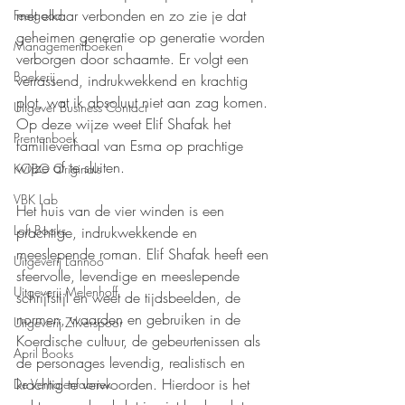
met elkaar verbonden en zo zie je dat 
Feelgood
geheimen generatie op generatie worden 
Managementboeken
verborgen door schaamte. Er volgt een 
Boekerij
verrassend, indrukwekkend en krachtig 
plot, wat ik absoluut niet aan zag komen. 
Uitgever Business Contact
Op deze wijze weet Elif Shafak het 
Prentenboek
familieverhaal van Esma op prachtige 
wijze af te sluiten.
KOBO Originals
VBK Lab
Het huis van de vier winden is een 
Loft Books
prachtige, indrukwekkende en 
meeslepende roman. Elif Shafak heeft een 
Uitgeverij Lannoo
sfeervolle, levendige en meeslepende 
Uitgeverij Melenhoff
schrijfstijl en weet de tijdsbeelden, de 
normen, waarden en gebruiken in de 
Uitgeverij Zilverspoor
Koerdische cultuur, de gebeurtenissen als 
April Books
de personages levendig, realistisch en 
krachtig te verwoorden. Hierdoor is het 
De Verhalenfabriek