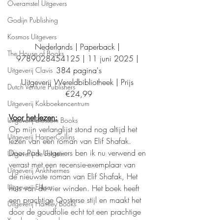
Overamstel Uitgevers
Godijn Publishing
Kosmos Uitgevers
Nederlands | Paperback | 
The House of Books
9789028454125 | 11 juni 2025 | 
384 pagina's
Uitgeverij Clavis
Uitgeverij Wereldbibliotheek | Prijs 
Dutch Venture Publishers
€24,99
Uitgeverij Kokboekencentrum
Voor het lezen:
Uitgeverij Blossom Books
Op mijn verlanglijst stond nog altijd het 
Uitgeverij HarperCollins
lezen van een roman van Elif Shafak. 
Door Park Uitgevers ben ik nu verwend en 
Uitgeverij de Fontein
verrast met een recensie-exemplaar van 
Uitgeverij Ankhhermes
de nieuwste roman van Elif Shafak, Het 
Uitgeverij Elikser
huis van de vier winden. Het boek heeft 
een prachtige Oosterse stijl en maakt het 
Uitgeverij Hamley Books
door de goudfolie echt tot een prachtige 