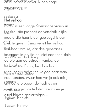
Xanders uitgevers b.v.
en bijzondere cover. Ik heb hoge 
verwachtingen...
Uitgeverij Volt
Bookscout
Het verhaal:
Fantasy
Esma, is een jonge Koerdische vrouw in 
Londen, die probeert de verschrikkelijke 
Roman
moord die haar broer gepleegd is een 
Jeugd
plek te geven. Esma vertelt het verhaal 
van haar familie, dat drie generaties 
Thriller
teruggaat in de tijd en leidt naar een klein 
Persoonlijke ontwikkeling
dorpje aan de Eufraat. Pembe, de 
Kookboeken
moeder van Esma, liet daar haar 
tweelingzus achter en volgde haar man 
Mens en maatschappij
naar Londen. Maar hoe ver je ook reist, 
Biografie
en hoe je probeert de tradities en 
overtuigingen los te laten, ze zullen je 
Mindfulness
altijd blijven achtervolgen...
Uitgeverij Hogrefe
Uitgeverij Horizon