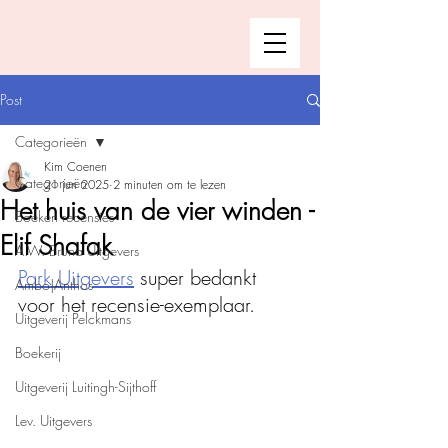
Post
Categorieën
Kim Coenen
Categorieën
21 jun 2025
2 minuten om te lezen
Het huis van de vier winden -
Boeken recensies
Elif Shafak
A.W. Bruna Uitgevers
Park Uitgevers
 super bedankt 
Ambo|Anthos
voor het recensie-exemplaar. 
Uitgeverij Pelckmans
Boekerij
Uitgeverij Luitingh-Sijthoff
Lev. Uitgevers