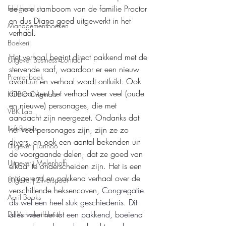
de hele stamboom van de familie Proctor 
Feelgood
en dus Diana goed uitgewerkt in het 
Managementboeken
verhaal.
Boekerij
Het verhaal begint direct pakkend met de 
Uitgever Business Contact
stervende raaf, waardoor er een nieuw 
Prentenboek
avontuur en verhaal wordt ontluikt. Ook 
ditmaal kent het verhaal weer veel (oude 
KOBO Originals
en nieuwe) personages, die met 
VBK Lab
aandacht zijn neergezet. Ondanks dat 
Loft Books
het veel personages zijn, zijn ze zo 
divers, en ook een aantal bekenden uit 
Uitgeverij Lannoo
de voorgaande delen, dat ze goed van 
Uitgeverij Melenhoff
elkaar te onderscheiden zijn. Het is een 
intrigerend en pakkend verhaal over de 
Uitgeverij Zilverspoor
verschillende heksencoven, 
Congregatie 
April Books
als wel een heel stuk geschiedenis. Dit 
alles weet het tot een pakkend, boeiend 
De Verhalenfabriek