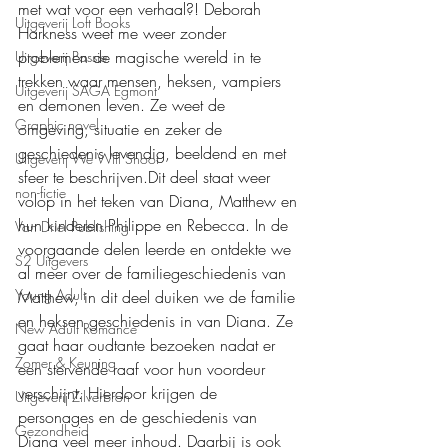
met wat voor een verhaal?! Deborah 
Uitgeverij Loft Books
Harkness weet me weer zonder 
problemen de magische wereld in te 
Uitgeverij Passie
trekken waar mensen, heksen, vampiers 
Uitgeverij SAGA Egmont
en demonen leven. Ze weet de 
Graphic novel
omgeving, situatie en zeker de 
geschiedenis levendig, beeldend en met 
Uitgeverij We Will Shoot
sfeer te beschrijven.Dit deel staat weer 
non-fictie
volop in het teken van Diana, Matthew en 
hun kinderen Philippe en Rebecca. In de 
Van Driel Publishing
voorgaande delen leerde en ontdekte we 
S2 Uitgevers
al meer over de familiegeschiedenis van 
Young Adult
Matthew, in dit deel duiken we de familie 
en heksen geschiedenis in van Diana. Ze 
New Adult Romance
gaat haar oudtante bezoeken nadat er 
Zomer & Keuning
een stervende raaf voor hun voordeur 
verschijnt. Hierdoor krijgen de 
Uitgeverij Zilverbron
personages en de geschiedenis van 
Gezondheid
Diana veel meer inhoud. Daarbij is ook 