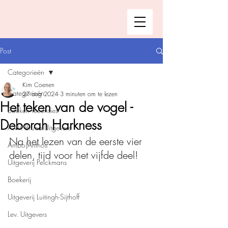
Post
Categorieën
Kim Coenen
Categorieën
27 aug 2024
3 minuten om te lezen
Het teken van de vogel -
Boeken recensies
Deborah Harkness
A.W. Bruna Uitgevers
Na het lezen van de eerste vier 
Ambo|Anthos
delen, tijd voor het vijfde deel!
Uitgeverij Pelckmans
Boekerij
Uitgeverij Luitingh-Sijthoff
Lev. Uitgevers