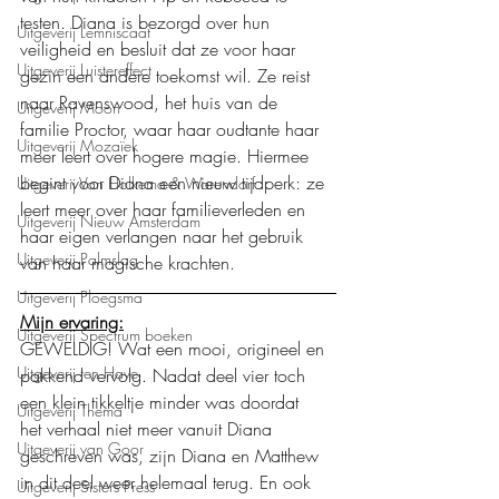
testen. Diana is bezorgd over hun 
Uitgeverij Lemniscaat
veiligheid en besluit dat ze voor haar 
Uitgeverij Luistereffect
gezin een andere toekomst wil. Ze reist 
naar Ravenswood, het huis van de 
Uitgeverij Moon
familie Proctor, waar haar oudtante haar 
Uitgeverij Mozaïek
meer leert over hogere magie. Hiermee 
begint voor Diana een nieuw tijdperk: ze 
Uitgeverij Van Holkema & Warendorf
leert meer over haar familieverleden en 
Uitgeverij Nieuw Amsterdam
haar eigen verlangen naar het gebruik 
Uitgeverij Palmslag
van haar magische krachten.
Uitgeverij Ploegsma
Mijn ervaring:
Uitgeverij Spectrum boeken
GEWELDIG! Wat een mooi, origineel en 
Uitgeverij ten Have
pakkend vervolg. Nadat deel vier toch 
een klein tikkeltje minder was doordat 
Uitgeverij Thema
het verhaal niet meer vanuit Diana 
Uitgeverij van Goor
geschreven was, zijn Diana en Matthew 
in dit deel weer helemaal terug. En ook 
Uitgeverij Sisters Press