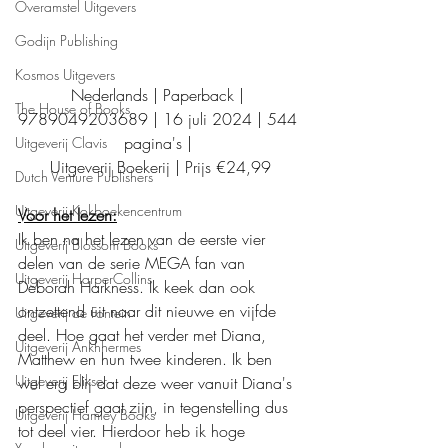
Overamstel Uitgevers
Godijn Publishing
Kosmos Uitgevers
Nederlands | Paperback | 
The House of Books
9789049203689 | 16 juli 2024 | 544 
pagina's | 
Uitgeverij Clavis
Uitgeverij Boekerij | Prijs €24,99
Dutch Venture Publishers
Uitgeverij Kokboekencentrum
Voor het lezen:
Ik ben na het lezen van de eerste vier 
Uitgeverij Blossom Books
delen van de serie MEGA fan van 
Uitgeverij HarperCollins
Deborah Harkness. Ik keek dan ook 
ontzettend uit naar dit nieuwe en vijfde 
Uitgeverij de Fontein
deel. Hoe gaat het verder met Diana, 
Uitgeverij Ankhhermes
Matthew en hun twee kinderen. Ik ben 
Uitgeverij Elikser
wel erg blij dat deze weer vanuit Diana's 
perspectief gaat zijn, in tegenstelling dus 
Uitgeverij Hamley Books
tot deel vier. Hierdoor heb ik hoge 