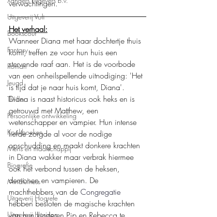
Xanders uitgevers b.v.
verwachtingen.
Uitgeverij Volt
Het verhaal:
Bookscout
Wanneer Diana met haar dochtertje thuis 
Fantasy
komt, treffen ze voor hun huis een 
stervende raaf aan. Het is de voorbode 
Roman
van een onheilspellende uitnodiging: 'Het 
Jeugd
is tijd dat je naar huis komt, Diana'.
Diana is naast historicus ook heks en is 
Thriller
getrouwd met Matthew, een 
Persoonlijke ontwikkeling
wetenschapper en vampier. Hun intense 
Kookboeken
liefde zorgde al voor de nodige 
opschudding en maakt donkere krachten 
Mens en maatschappij
in Diana wakker maar verbrak hiermee 
Biografie
ook het verbond tussen de heksen, 
demonen en vampieren. De 
Mindfulness
machthebbers van de 
Congregatie
Uitgeverij Hogrefe
hebben besloten de magische krachten 
van hun kinderen Pip en Rebecca te 
Uitgeverij Horizon