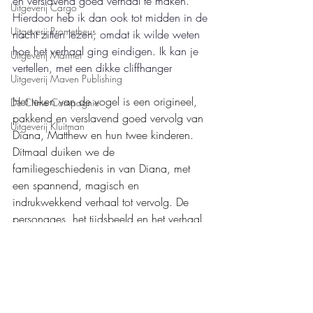
en verslavend goed verhaal te maken. 
Uitgeverij Cargo
Hierdoor heb ik dan ook tot midden in de 
Uitgeverij Prometheus
nacht zitten lezen, omdat ik wilde weten 
hoe het verhaal ging eindigen. Ik kan je 
Uitgeverij Marmer
vertellen, met een dikke cliffhanger
Uitgeverij Maven Publishing
Het teken van de vogel is een origineel, 
De Crime Compagnie
pakkend en verslavend goed vervolg van 
Uitgeverij Kluitman
Diana, Matthew en hun twee kinderen. 
Ditmaal duiken we de 
familiegeschiedenis in van Diana, met 
een spannend, magisch en 
indrukwekkend verhaal tot vervolg. De 
personages, het tijdsbeeld en het verhaal 
zijn weer prachtig uitgewerkt en ik kijk 
enorm uit naar het vervolg. 
Mijn waardering: 
❤️❤️❤️❤️❤️
Boeken recensies