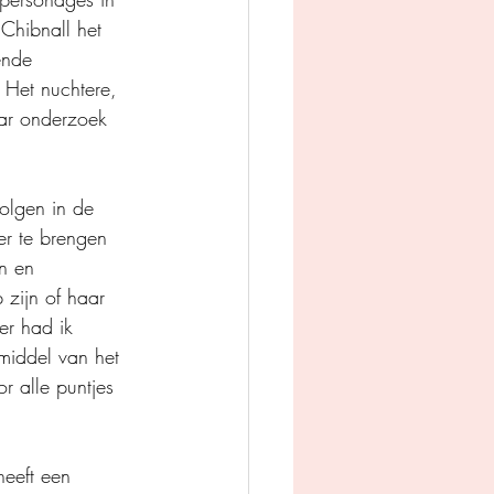
Chibnall het 
ende 
 Het nuchtere, 
ar onderzoek 
olgen in de 
er te brengen 
n en 
zijn of haar 
er had ik 
middel van het 
r alle puntjes 
heeft een 