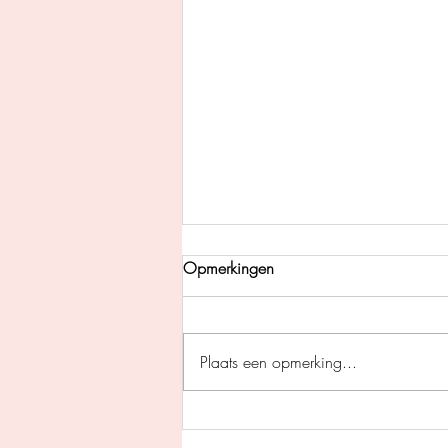
Opmerkingen
Plaats een opmerking...
Pil des doods - Gerard
Legerstee