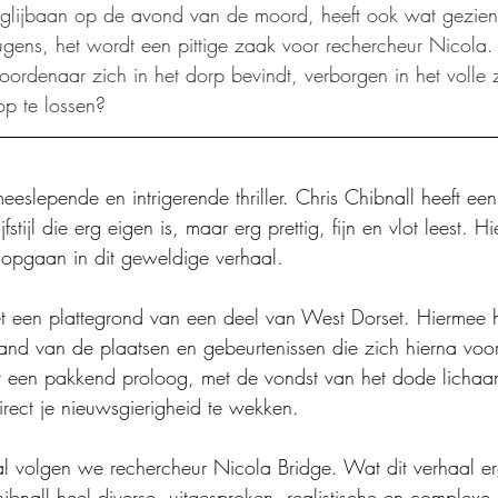
e glijbaan op de avond van de moord, heeft ook wat gezie
leugens, het wordt een pittige zaak voor rechercheur Nicola.
ordenaar zich in het dorp bevindt, verborgen in het volle z
op te lossen?
slepende en intrigerende thriller. Chris Chibnall heeft een
jfstijl die erg eigen is, maar erg prettig, fijn en vlot leest. H
 opgaan in dit geweldige verhaal.
t een plattegrond van een deel van West Dorset. Hiermee 
tand van de plaatsen en gebeurtenissen die zich hierna voo
et een pakkend proloog, met de vondst van het dode licha
irect je nieuwsgierigheid te wekken.
l volgen we rechercheur Nicola Bridge. Wat dit verhaal er
ibnall heel diverse, uitgesproken, realistische en complexe