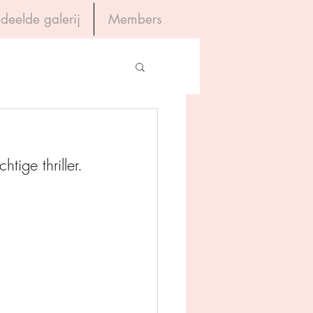
deelde galerij
Members
Inloggen
gevers
ige thriller. 
House of Books
rum
tein