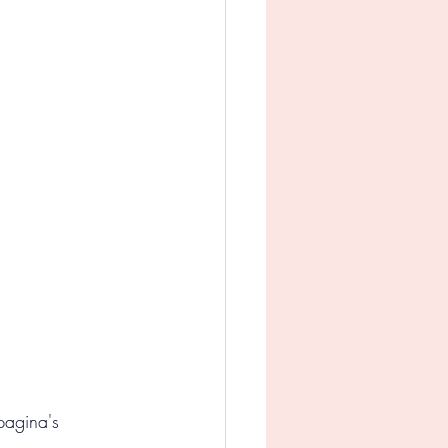
man
Jeugd
appij
agina's