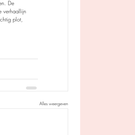
ven. De 
 verhaallijn 
htig plot, 
Alles weergeven