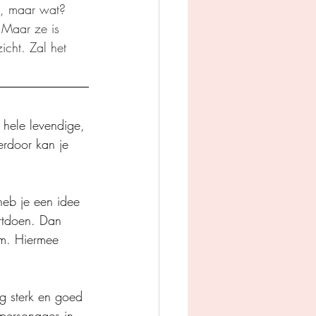
n, maar wat? 
 Maar ze is 
icht. Zal het 
 hele levendige, 
ierdoor kan je 
heb je een idee 
rtdoen. Dan 
am. Hiermee 
g sterk en goed 
 personages in 