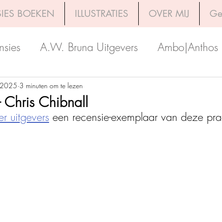
IES BOEKEN
ILLUSTRATIES
OVER MIJ
Ge
nsies
A.W. Bruna Uitgevers
Ambo|Anthos
Boekerij
Uitgeverij Luitingh-Sijthoff
Lev. Uit
 2025
3 minuten om te lezen
 - Chris Chibnall
r uitgevers
 een recensie-exemplaar van deze pracht
Godijn Publishing
Kosmos Uitgevers
The 
h Venture Publishers
Uitgeverij Kokboekencent
Uitgeverij HarperCollins
Uitgeverij de Fon