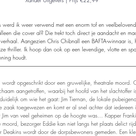
s werd ik weer verwend met een enorm tof en veelbelovend 
lleen die cover al? Die trekt toch direct je aandacht en maa
 verhaal. Aangezien Chris Chibnall een BAFTA-winnaar is, 
 thriller. Ik hoop dan ook op een levendige, vlotte en span
anning houdt. 
 wordt opgeschrikt door een gruwelijke, theatrale moord. 
haam aangetroffen, waarbij het hoofd van het slachtoffer 
 duidelijk om wie het gaat: Jim Tiernan, de lokale pubeigen
de zaak toegewezen en komt er al snel achter dat iedereen 
 Jim van veel geheimen op de hoogte was... Kapper Frankie
moord, bezorger Eddie kan niet langs het plaats delict rij
er Deakins wordt door de dorpsbewoners gemeden. Een klei