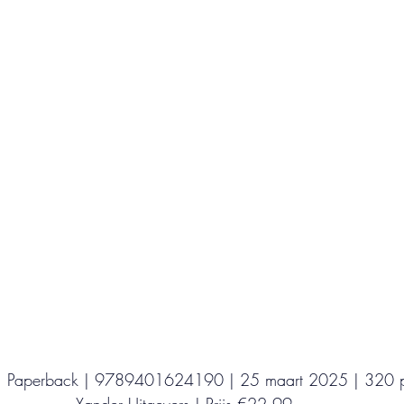
Uitgeverij Elikser
Uitgeverij Hamley Books
Uitgeverij Volt
Bookscout
Fantasy
Ro
ntwikkeling
Kookboeken
Mens en maatsch
| Paperback | 9789401624190 | 25 maart 2025 | 320 p
Xander Uitgevers | Prijs €22,99