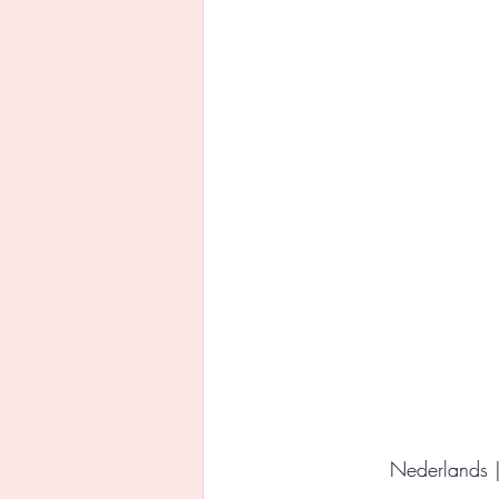
Uitgeverij Ankhhermes
Xanders uitgevers b.v.
Thriller
Persoonlijke o
Nederlands 