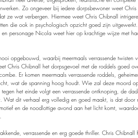
erwerken. Zo ongeveer bij iedere dorpsbewoner weet Chris 
at ze wat verbergen. Hiermee weet Chris Chibnall intriger
tten die ook in psychologisch opzicht goed zijn uitgewerkt.
 en personage Nicola weet hier op krachtige wijze met ha
 mooi opgebouwd, waarbij meermaals verrassende twisten v
weet Chris Chibnall het dorpsgevoel met de roddels goed ov
etcombe. Er komen meermaals verrassende roddels, geheime
licht, wat de spanning hoog houdt. Wie zal deze moord op 
tegen het einde volgt een verrassende ontknoping, de dad
t. Wat dit verhaal erg volledig en goed maakt, is dat door 
 motief en de noodlottige avond aan het licht komt, waardoo
.
pakkende, verrassende en erg goede thriller. Chris Chibnall 