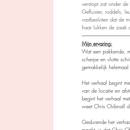
verstopt zat onder d
Gefluister, roddels, 
vastbesloten dat de mo
haar lukken de zaak 
Mijn ervaring:
Wat een pakkende, mee
scherpe en vlotte schri
gemakkelijk helemaal
Het verhaal begint me
van de locatie en afs
begint het verhaal m
weet Chris Chibnall d
Gedurende het verhaa
maakt, is dat Chris Ch