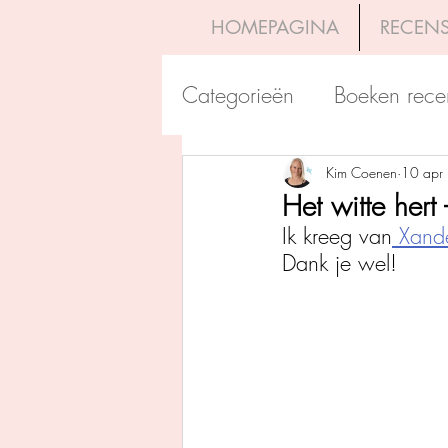
HOMEPAGINA
RECENS
Categorieën
Boeken rece
Uitgeverij Pelckmans
Kim Coenen
10 apr
Het witte hert
Ik kreeg van
 Xande
Overamstel Uitgevers
Dank je wel!
Uitgeverij Clavis
Dutc
Uitgeverij Blossom Books