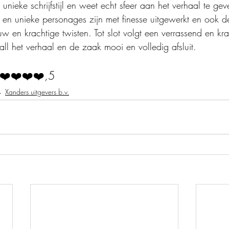
unieke schrijfstijl en weet echt sfeer aan het verhaal te ge
 en unieke personages zijn met finesse uitgewerkt en ook de
 en krachtige twisten. Tot slot volgt een verrassend en krac
l het verhaal en de zaak mooi en volledig afsluit.
❤️❤️❤️❤️,5
Xanders uitgevers b.v.