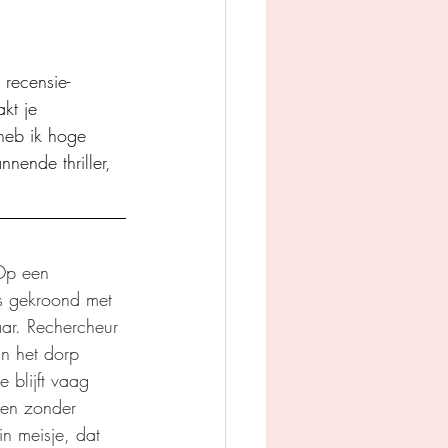
recensie-
kt je 
heb ik hoge 
nende thriller, 
Op een 
is gekroond met 
aar. Rechercheur 
in het dorp 
 blijft vaag 
den zonder 
n meisje, dat 